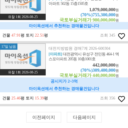
아파트 502동 15층1505호
1,079,000,000
원
(70%)755,300,000
원
유찰 1회 2026-08-25
국토부실거래가 980,000,000
원
마이옥션에서 추천하는 경매물건입니다
건물
47.91
평 토지
22.51
평
조회 345
17일 남음
대전지방법원 경매7계 2026-600304
[아파트]
대전광역시 유성구 전민동 464-1 엑
스포아파트 205동 10층1001호
442,000,000
원
(70%)309,400,000
원
유찰 1회 2026-08-25
국토부실거래가 440,000,000
원
공시지가 2~3억
마이옥션에서 추천하는 경매물건입니다
건물
25.46
평 토지
15.39
평
조회 356
이전페이지
다음페이지