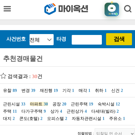
AI
챗봇
검색
사건번호
타경
추천경매물건
검색결과 :
30
건
유찰
89
변경
39
재진행
19
기각
1
매각
1
취하
1
신건
2
근린시설
33
아파트
30
공장
20
근린주택
19
숙박시설
12
주택
11
다가구주택
9
상가
4
근린상가
4
다세대(빌라)
2
대지
2
콘도(호텔)
2
오피스텔
2
자동차관련시설
1
주유소
1
정렬방법 :