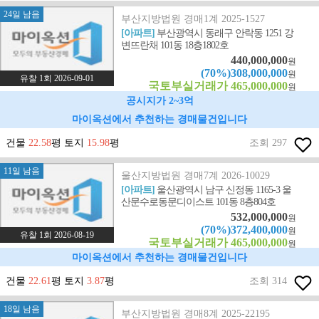
24일 남음
부산지방법원 경매1계 2025-1527
[아파트]
부산광역시 동래구 안락동 1251 강
변뜨란채 101동 18층1802호
440,000,000
원
(70%)308,000,000
원
유찰 1회 2026-09-01
국토부실거래가 465,000,000
원
공시지가 2~3억
마이옥션에서 추천하는 경매물건입니다
건물
22.58
평 토지
15.98
평
조회 297
11일 남음
울산지방법원 경매7계 2026-10029
[아파트]
울산광역시 남구 신정동 1165-3 울
산문수로동문디이스트 101동 8층804호
532,000,000
원
(70%)372,400,000
원
유찰 1회 2026-08-19
국토부실거래가 465,000,000
원
마이옥션에서 추천하는 경매물건입니다
건물
22.61
평 토지
3.87
평
조회 314
18일 남음
부산지방법원 경매8계 2025-22195