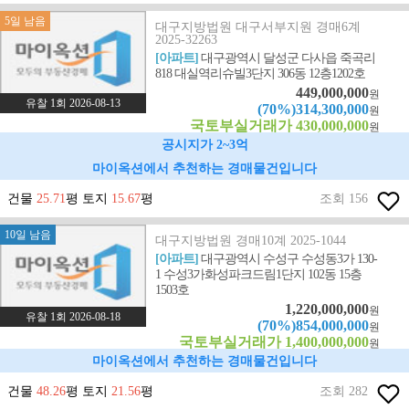
5일 남음
대구지방법원 대구서부지원 경매6계
2025-32263
[아파트]
대구광역시 달성군 다사읍 죽곡리
818 대실역리슈빌3단지 306동 12층1202호
449,000,000
원
유찰 1회 2026-08-13
(70%)314,300,000
원
국토부실거래가 430,000,000
원
공시지가 2~3억
마이옥션에서 추천하는 경매물건입니다
건물
25.71
평 토지
15.67
평
조회 156
10일 남음
대구지방법원 경매10계 2025-1044
[아파트]
대구광역시 수성구 수성동3가 130-
1 수성3가화성파크드림1단지 102동 15층
1503호
1,220,000,000
원
유찰 1회 2026-08-18
(70%)854,000,000
원
국토부실거래가 1,400,000,000
원
마이옥션에서 추천하는 경매물건입니다
건물
48.26
평 토지
21.56
평
조회 282