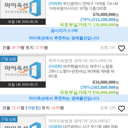
[아파트]
부산광역시 연제구 거제동 714-144
거제유림아시아드 107동 11층1103호
476,000,000
원
(70%)333,200,000
원
유찰 1회 2026-08-26
국토부실거래가 320,000,000
원
공시지가 2~3억
마이옥션에서 추천하는 경매물건입니다
건물
39.59
평 토지
13.95
평
조회 316
17일 남음
제주지방법원 경매3계 2025-1968 [4]
[아파트]
제주특별자치도 제주시 노형동
2585-2 노형이-편한세상 제106동 제6층 제
601호
834,000,000
원
유찰 1회 2026-08-25
(70%)583,800,000
원
국토부실거래가 850,000,000
원
마이옥션에서 추천하는 경매물건입니다
건물
33.47
평 [
39평형
] 토지
24.99
평
조회 320
17일 남음
대전지방법원 경매7계 2026-600567
[아파트]
대전광역시 서구 둔산동 1809 국화