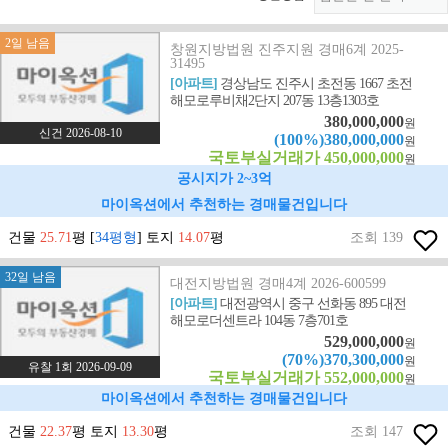
2일 남음
창원지방법원 진주지원 경매6계 2025-
31495
[아파트]
경상남도 진주시 초전동 1667 초전
해모로루비채2단지 207동 13층1303호
380,000,000
원
신건 2026-08-10
(100%)380,000,000
원
국토부실거래가 450,000,000
원
공시지가 2~3억
마이옥션에서 추천하는 경매물건입니다
건물
25.71
평 [
34평형
] 토지
14.07
평
조회 139
32일 남음
대전지방법원 경매4계 2026-600599
[아파트]
대전광역시 중구 선화동 895 대전
해모로더센트라 104동 7층701호
529,000,000
원
(70%)370,300,000
원
유찰 1회 2026-09-09
국토부실거래가 552,000,000
원
마이옥션에서 추천하는 경매물건입니다
건물
22.37
평 토지
13.30
평
조회 147