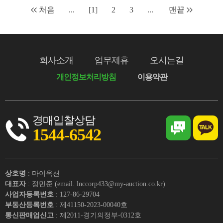
처음
...
[1]
2
3
...
맨끝
회사소개
업무제휴
오시는길
개인정보처리방침
이용약관
경매입찰상담
1544-6542
상호명
: 마이옥션
대표자
: 정민준 (email. lnccorp433@my-auction.co.kr)
사업자등록번호
: 127-86-29704
부동산등록번호
: 제41150-2023-00040호
통신판매업신고
: 제2011-경기의정부-0312호