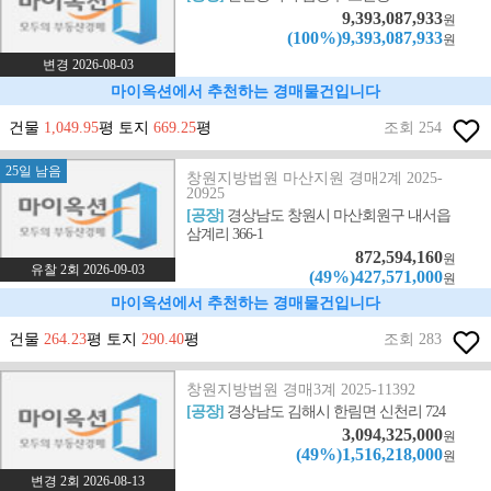
9,393,087,933
원
(100%)9,393,087,933
원
변경 2026-08-03
마이옥션에서 추천하는 경매물건입니다
건물
1,049.95
평 토지
669.25
평
조회 254
25일 남음
창원지방법원 마산지원 경매2계 2025-
20925
[공장]
경상남도 창원시 마산회원구 내서읍
삼계리 366-1
872,594,160
원
유찰 2회 2026-09-03
(49%)427,571,000
원
마이옥션에서 추천하는 경매물건입니다
건물
264.23
평 토지
290.40
평
조회 283
창원지방법원 경매3계 2025-11392
[공장]
경상남도 김해시 한림면 신천리 724
3,094,325,000
원
(49%)1,516,218,000
원
변경 2회 2026-08-13