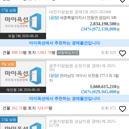
17일 남음
대전지방법원 경매3계 2025-502408
[공장]
세종특별자치시 연동면 응암리 108
2,834,198,500
원
(34%)972,130,000
원
유찰 3회 2026-08-26
마이옥션에서 추천하는 경매물건입니다
건물
498.14
평 토지
1,061.78
평
조회 629
대항력임차인
9일 남음
광주지방법원 순천지원 경매1계 2025-
502
[공장]
전라남도 여수시 오천동 177-3 외 1필
지
1,660,615,210
원
재진행 2회 2026-08-18
(56%)929,945,000
원
마이옥션에서 추천하는 경매물건입니다
건물
262.31
평 토지
324.07
평
조회 672
15일 남음
수원지방법원 성남지원 경매2계 2025-
51728