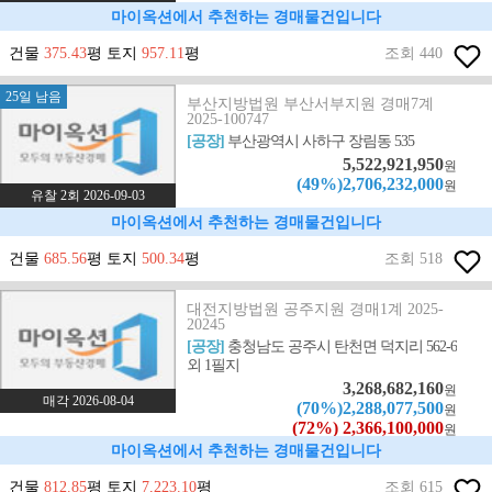
마이옥션에서 추천하는 경매물건입니다
건물
375.43
평 토지
957.11
평
조회 440
25일 남음
부산지방법원 부산서부지원 경매7계
2025-100747
[공장]
부산광역시 사하구 장림동 535
5,522,921,950
원
(49%)2,706,232,000
원
유찰 2회 2026-09-03
마이옥션에서 추천하는 경매물건입니다
건물
685.56
평 토지
500.34
평
조회 518
대전지방법원 공주지원 경매1계 2025-
20245
[공장]
충청남도 공주시 탄천면 덕지리 562-6
외 1필지
3,268,682,160
원
매각 2026-08-04
(70%)2,288,077,500
원
(72%) 2,366,100,000
원
마이옥션에서 추천하는 경매물건입니다
건물
812.85
평 토지
7,223.10
평
조회 615