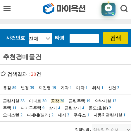
AI
챗봇
검색
사건번호
타경
추천경매물건
검색결과 :
20
건
유찰
89
변경
39
재진행
19
기각
1
매각
1
취하
1
신건
2
근린시설
33
아파트
30
공장
20
근린주택
19
숙박시설
12
주택
11
다가구주택
9
상가
4
근린상가
4
콘도(호텔)
2
오피스텔
2
다세대(빌라)
2
대지
2
주유소
1
자동차관련시설
1
정렬방법 :