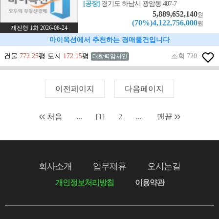
[공장]
경기도 하남시 광암동 407-7
5,889,652,140
원
(70%)4,122,756,000
원
재진행 1회 2026-08-24
마이옥션에서 추천하는 경매물건입니다
건물
772.25
평 토지
172.15
평
조회 720
대항력임차인
이전페이지
다음페이지
처음
...
[1]
2
...
맨끝
회사소개
업무제휴
오시는길
개인정보처리방침
이용약관