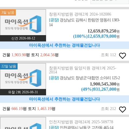
3일 남음
창원지방법원 경매2계 2024-102086
[공장]
경상남도 김해시 한림면 명동리 1383-
14
12,659,879,250
원
(100%)12,659,879,000
원
신건 2026-08-12
마이옥션에서 추천하는 경매물건입니다
건물
1,903.90
평 토지
2,064.56
평
조회 112
22일 남음
창원지방법원 밀양지원 경매1계 2025-
2014
[공장]
경상남도 창녕군 대합면 소야리 125-2
1,900,545,300
원
(49%)931,267,000
원
유찰 2회 2026-08-31
마이옥션에서 추천하는 경매물건입니다
건물
666.19
평 토지
1,463.19
평
조회 212
인천지방법원 경매24계 2025-509778
[공장]
인천광역시 남동구 고잔동 465-14