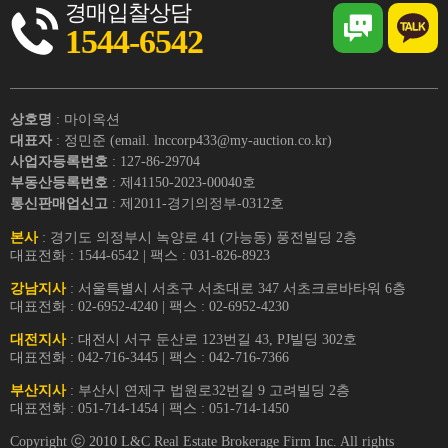
경매입찰상담
1544-6542
상호명
: 마이옥션
대표자
: 정민준 (email. lnccorp433@my-auction.co.kr)
사업자등록번호
: 127-86-29704
부동산등록번호
: 제41150-2023-00040호
통신판매업신고
: 제2011-경기의정부-0312호
본사
: 경기도 의정부시 녹양로 41 (가능동) 풍전빌딩 2층
대표전화 : 1544-6542 | 팩스 : 031-826-8923
강남지사
: 서울특별시 서초구 서초대로 347 서초크로바타워 6층
대표전화 : 02-6952-4240 | 팩스 : 02-6952-4230
대전지사
: 대전시 서구 둔산로 123번길 43, PJ빌딩 302호
대표전화 : 042-716-3445 | 팩스 : 042-716-7366
부산지사
: 부산시 연제구 법원로32번길 9 고려빌딩 2층
대표전화 : 051-714-1454 | 팩스 : 051-714-1450
Copyright ⓒ 2010 L&C Real Estate Brokerage Firm Inc. All rights