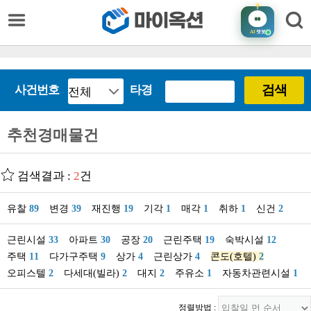
AI
챗봇
검색
사건번호
타경
추천경매물건
검색결과 :
2
건
유찰
89
변경
39
재진행
19
기각
1
매각
1
취하
1
신건
2
근린시설
33
아파트
30
공장
20
근린주택
19
숙박시설
12
주택
11
다가구주택
9
상가
4
근린상가
4
콘도(호텔)
2
오피스텔
2
다세대(빌라)
2
대지
2
주유소
1
자동차관련시설
1
정렬방법 :