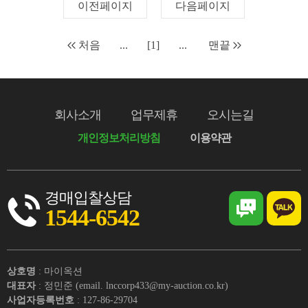
이전페이지
다음페이지
처음
...
[1]
...
맨끝
회사소개
업무제휴
오시는길
개인정보처리방침
이용약관
경매입찰상담
1544-6542
상호명
: 마이옥션
대표자
: 정민준 (email. lnccorp433@my-auction.co.kr)
사업자등록번호
: 127-86-29704