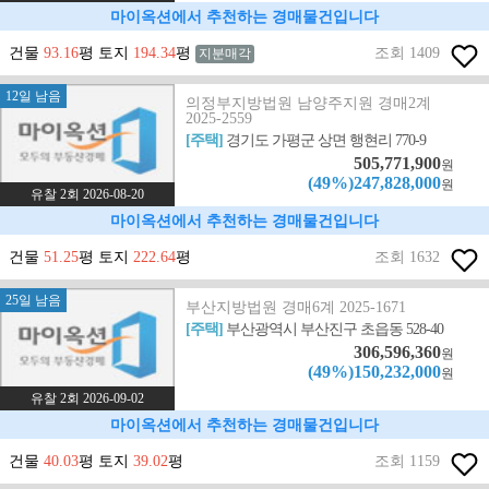
마이옥션에서 추천하는 경매물건입니다
건물
93.16
평 토지
194.34
평
조회 1409
지분매각
12일 남음
의정부지방법원 남양주지원 경매2계
2025-2559
[주택]
경기도 가평군 상면 행현리 770-9
505,771,900
원
(49%)247,828,000
원
유찰 2회 2026-08-20
마이옥션에서 추천하는 경매물건입니다
건물
51.25
평 토지
222.64
평
조회 1632
25일 남음
부산지방법원 경매6계 2025-1671
[주택]
부산광역시 부산진구 초읍동 528-40
306,596,360
원
(49%)150,232,000
원
유찰 2회 2026-09-02
마이옥션에서 추천하는 경매물건입니다
건물
40.03
평 토지
39.02
평
조회 1159