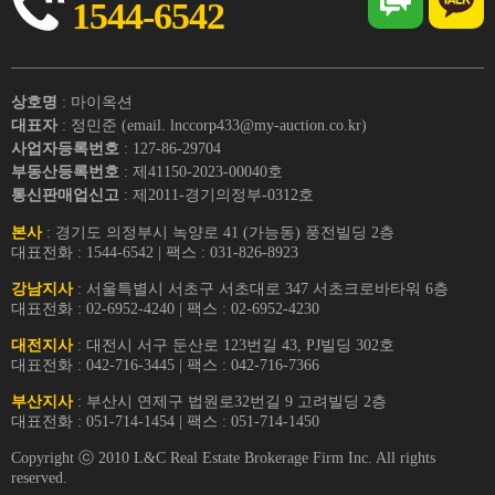
1544-6542
상호명
: 마이옥션
대표자
: 정민준 (email. lnccorp433@my-auction.co.kr)
사업자등록번호
: 127-86-29704
부동산등록번호
: 제41150-2023-00040호
통신판매업신고
: 제2011-경기의정부-0312호
본사
: 경기도 의정부시 녹양로 41 (가능동) 풍전빌딩 2층
대표전화 : 1544-6542 | 팩스 : 031-826-8923
강남지사
: 서울특별시 서초구 서초대로 347 서초크로바타워 6층
대표전화 : 02-6952-4240 | 팩스 : 02-6952-4230
대전지사
: 대전시 서구 둔산로 123번길 43, PJ빌딩 302호
대표전화 : 042-716-3445 | 팩스 : 042-716-7366
부산지사
: 부산시 연제구 법원로32번길 9 고려빌딩 2층
대표전화 : 051-714-1454 | 팩스 : 051-714-1450
Copyright ⓒ 2010 L&C Real Estate Brokerage Firm Inc. All rights
reserved.