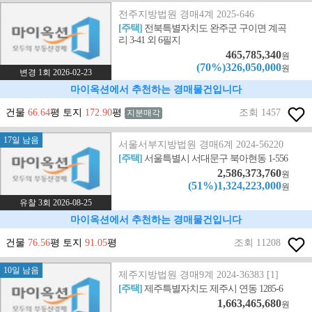
전주지방법원 경매4계 2025-646
[주택]
전북특별자치도 완주군 구이면 계곡
리 3-41 외 6필지
465,785,340
원
(70%)326,050,000
원
변경 1회 2026-02-23
마이옥션에서 추천하는 경매물건입니다
건물
66.64
평 토지
172.90
평
조회 1457
지분매각
17일 남음
서울서부지방법원 경매6계 2024-56220
[주택]
서울특별시 서대문구 북아현동 1-556
2,586,373,760
원
(51%)1,324,223,000
원
유찰 3회 2026-08-25
마이옥션에서 추천하는 경매물건입니다
건물
76.56
평 토지
91.05
평
조회 11208
10일 남음
제주지방법원 경매9계 2024-36383 [1]
[주택]
제주특별자치도 제주시 연동 1285-6
1,663,465,680
원