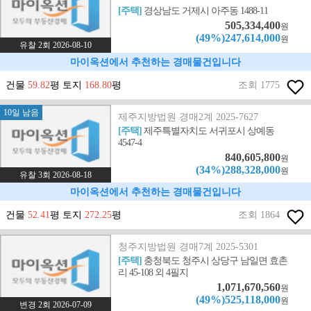
[주택]
경상남도 거제시 아주동 1488-11
505,334,400
원
(49%)247,614,000
원
유찰 2회 2026-08-10
마이옥션에서 추천하는 경매물건입니다
건물
59.82
평 토지
168.80
평
조회 1775
10일 남음
제주지방법원 경매2계 2025-7627
[주택]
제주특별자치도 서귀포시 상예동
4547-4
840,605,800
원
(34%)288,328,000
원
유찰 3회 2026-08-18
마이옥션에서 추천하는 경매물건입니다
건물
52.41
평 토지
272.25
평
조회 1864
청주지방법원 경매7계 2025-5301
[주택]
충청북도 청주시 상당구 남일면 효촌
리 45-108 외 4필지
1,071,670,560
원
(49%)525,118,000
원
변경 2회 2026-07-09