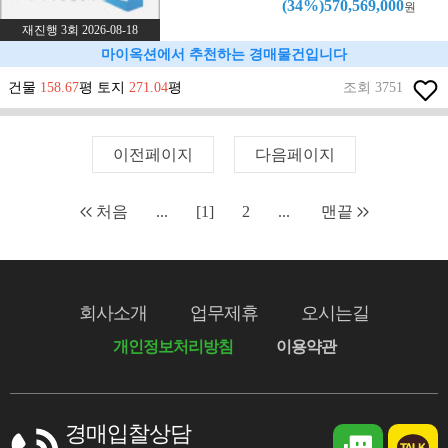
(34%)570,569,000
원
재진행 3회 2026-08-18
마이옥션에서 추천하는 경매물건입니다
건물
158.67
평 토지
271.04
평
조회 3751
이전페이지
다음페이지
처음
...
[1]
2
...
맨끝
회사소개
업무제휴
오시는길
개인정보처리방침
이용약관
경매입찰상담