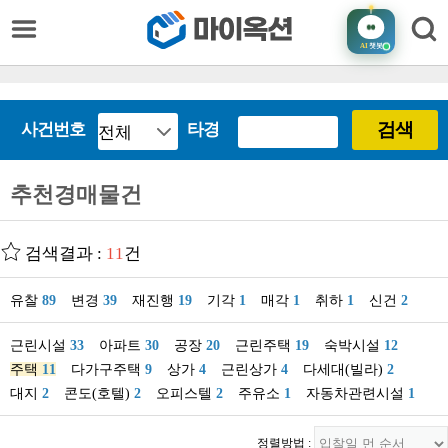
AI
챗봇
검색
사건번호
타경
추천경매물건
검색결과 :
11
건
유찰
89
변경
39
재진행
19
기각
1
매각
1
취하
1
신건
2
근린시설
33
아파트
30
공장
20
근린주택
19
숙박시설
12
주택
11
다가구주택
9
상가
4
근린상가
4
다세대(빌라)
2
대지
2
콘도(호텔)
2
오피스텔
2
주유소
1
자동차관련시설
1
정렬방법 :