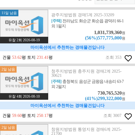
11일 남음
광주지방법원 경매5계 2025-33209
[주택]
전라남도 화순군 화순읍 광덕리 66-1
외 1필지
1,031,739,360
원
(56%)577,775,000
원
유찰 2회 2026-08-19
마이옥션에서 추천하는 경매물건입니다
건물
53.62
평 토지
231.41
평
조회 353
2일 남음
청주지방법원 충주지원 경매2계 2025-
30621
[주택]
충청북도 음성군 금왕읍 내송리 63-7
외 2필지
730,765,520
원
유찰 4회 2026-08-10
(41%)299,322,000
원
마이옥션에서 추천하는 경매물건입니다
건물
59.60
평 토지
250.17
평
조회 3007
2일 남음
창원지방법원 통영지원 경매6계 2025-
21700