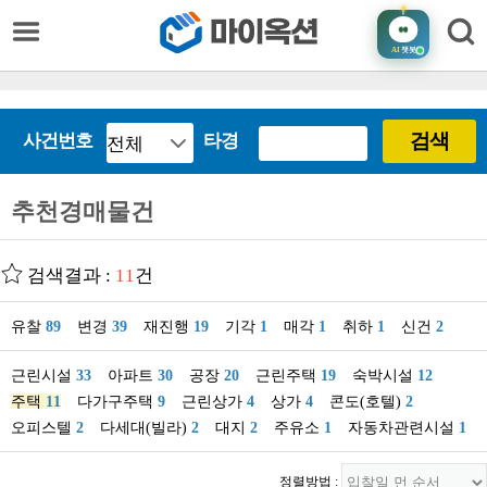
AI
챗봇
검색
사건번호
타경
추천경매물건
검색결과 :
11
건
유찰
89
변경
39
재진행
19
기각
1
매각
1
취하
1
신건
2
근린시설
33
아파트
30
공장
20
근린주택
19
숙박시설
12
주택
11
다가구주택
9
근린상가
4
상가
4
콘도(호텔)
2
오피스텔
2
다세대(빌라)
2
대지
2
주유소
1
자동차관련시설
1
정렬방법 :