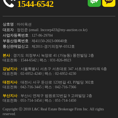
1544-6542
상호명
: 마이옥션
대표자
: 정민준 (email. lnccorp433@my-auction.co.kr)
사업자등록번호
: 127-86-29704
부동산등록번호
: 제41150-2023-00040호
통신판매업신고
: 제2011-경기의정부-0312호
본사
: 경기도 의정부시 녹양로 41 (가능동) 풍전빌딩 2층
대표전화 : 1544-6542 | 팩스 : 031-826-8923
강남지사
: 서울특별시 서초구 서초대로 347 서초크로바타워 6층
대표전화 : 02-6952-4240 | 팩스 : 02-6952-4230
대전지사
: 대전시 서구 둔산로 123번길 43, PJ빌딩 302호
대표전화 : 042-716-3445 | 팩스 : 042-716-7366
부산지사
: 부산시 연제구 법원로32번길 9 고려빌딩 2층
대표전화 : 051-714-1454 | 팩스 : 051-714-1450
Copyright ⓒ 2010 L&C Real Estate Brokerage Firm Inc. All rights
reserved.