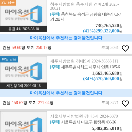
2일 남음
청주지방법원 충주지원 경매2계 2025-
30621
[주택]
충청북도 음성군 금왕읍 내송리 63-7
외 2필지
730,765,520
원
유찰 4회 2026-08-10
(41%)299,322,000
원
마이옥션에서 추천하는 경매물건입니다
건물
59.60
평 토지
250.17
평
조회 3031
10일 남음
제주지방법원 경매9계 2024-36383 [1]
[주택]
제주특별자치도 제주시 연동 1285-6
1,663,465,680
원
(34%)570,569,000
원
재진행 3회 2026-08-18
마이옥션에서 추천하는 경매물건입니다
건물
158.67
평 토지
271.04
평
조회 3771
서울서부지방법원 경매3계 2024-3370
[주택]
서울특별시 마포구 합정동 436-26
5,302,055,010
원