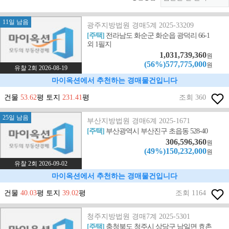
11일 남음
광주지방법원 경매5계 2025-33209
[주택]
전라남도 화순군 화순읍 광덕리 66-1
외 1필지
1,031,739,360
원
(56%)577,775,000
원
유찰 2회 2026-08-19
마이옥션에서 추천하는 경매물건입니다
건물
53.62
평 토지
231.41
평
조회 360
25일 남음
부산지방법원 경매6계 2025-1671
[주택]
부산광역시 부산진구 초읍동 528-40
306,596,360
원
(49%)150,232,000
원
유찰 2회 2026-09-02
마이옥션에서 추천하는 경매물건입니다
건물
40.03
평 토지
39.02
평
조회 1164
청주지방법원 경매7계 2025-5301
[주택]
충청북도 청주시 상당구 남일면 효촌