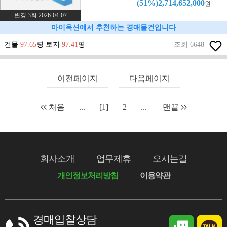
(51%)2,714,652,000
원
변경 3회 2026-04-07
마이옥션에서 추천하는 경매물건입니다
건물
97.65
평 토지
97.41
평
조회 6648
이전페이지
다음페이지
처음
...
[1]
2
...
맨끝
회사소개
업무제휴
오시는길
개인정보처리방침
이용약관
경매입찰상담