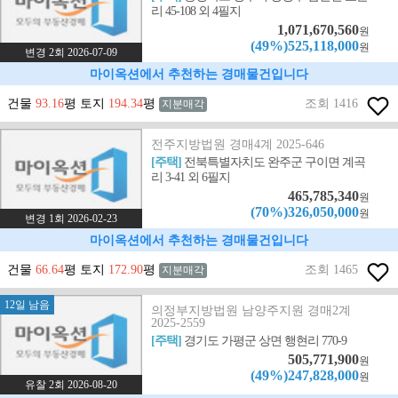
리 45-108 외 4필지
1,071,670,560
원
(49%)525,118,000
원
변경 2회 2026-07-09
마이옥션에서 추천하는 경매물건입니다
건물
93.16
평 토지
194.34
평
조회 1416
지분매각
전주지방법원 경매4계 2025-646
[주택]
전북특별자치도 완주군 구이면 계곡
리 3-41 외 6필지
465,785,340
원
(70%)326,050,000
원
변경 1회 2026-02-23
마이옥션에서 추천하는 경매물건입니다
건물
66.64
평 토지
172.90
평
조회 1465
지분매각
12일 남음
의정부지방법원 남양주지원 경매2계
2025-2559
[주택]
경기도 가평군 상면 행현리 770-9
505,771,900
원
(49%)247,828,000
원
유찰 2회 2026-08-20