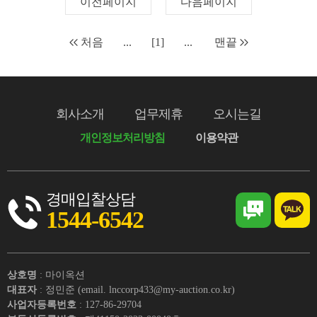
이전페이지
다음페이지
처음
...
[1]
...
맨끝
회사소개
업무제휴
오시는길
개인정보처리방침
이용약관
경매입찰상담
1544-6542
상호명
: 마이옥션
대표자
: 정민준 (email. lnccorp433@my-auction.co.kr)
사업자등록번호
: 127-86-29704