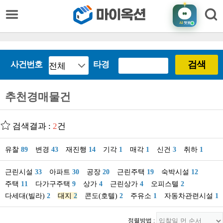
AI
챗봇
검색
사건번호
타경
추천경매물건
검색결과 :
2
건
유찰
89
변경
43
재진행
14
기각
1
매각
1
신건
3
취하
1
근린시설
33
아파트
30
공장
20
근린주택
19
숙박시설
12
주택
11
다가구주택
9
상가
4
근린상가
4
오피스텔
2
다세대(빌라)
2
대지
2
콘도(호텔)
2
주유소
1
자동차관련시설
1
정렬방법 :