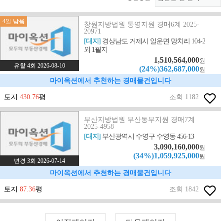
4일 남음
창원지방법원 통영지원 경매6계 2025-
20971
[대지]
경상남도 거제시 일운면 망치리 104-2
외 1필지
1,510,564,000
원
유찰 4회 2026-08-10
(24%)362,687,000
원
마이옥션에서 추천하는 경매물건입니다
토지
430.76
평
조회 1182
부산지방법원 부산동부지원 경매7계
2025-4958
[대지]
부산광역시 수영구 수영동 456-13
3,090,160,000
원
(34%)1,059,925,000
원
변경 3회 2026-07-14
마이옥션에서 추천하는 경매물건입니다
토지
87.36
평
조회 1842