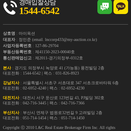
경매입찰상담
1544-6542
상호명
: 마이옥션
대표자
: 정민준 (email. lnccorp433@my-auction.co.kr)
사업자등록번호
: 127-86-29704
부동산등록번호
: 제41150-2023-00040호
통신판매업신고
: 제2011-경기의정부-0312호
본사
: 경기도 의정부시 녹양로 41 (가능동) 풍전빌딩 2층
대표전화 : 1544-6542 | 팩스 : 031-826-8923
강남지사
: 서울특별시 서초구 서초대로 347 서초크로바타워 6층
대표전화 : 02-6952-4240 | 팩스 : 02-6952-4230
대전지사
: 대전시 서구 둔산로 123번길 43, PJ빌딩 302호
대표전화 : 042-716-3445 | 팩스 : 042-716-7366
부산지사
: 부산시 연제구 법원로32번길 9 고려빌딩 2층
대표전화 : 051-714-1454 | 팩스 : 051-714-1450
Copyright ⓒ 2010 L&C Real Estate Brokerage Firm Inc. All rights