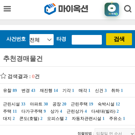
AI
챗봇
검색
사건번호
타경
추천경매물건
검색결과 :
0
건
유찰
89
변경
43
재진행
14
기각
1
매각
1
신건
3
취하
1
근린시설
33
아파트
30
공장
20
근린주택
19
숙박시설
12
주택
11
다가구주택
9
상가
4
근린상가
4
다세대(빌라)
2
대지
2
콘도(호텔)
2
오피스텔
2
자동차관련시설
1
주유소
1
정렬방법 :