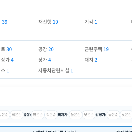
경
39
재진행
19
기각
1
파트
30
공장
20
근린주택
19
린상가
4
상가
4
대지
2
유소
1
자동차관련시설
1
많은순
적은순
많은순
적은순
높은순
낮은순
높은순
낮은순
유찰:
최저가:
감정가: