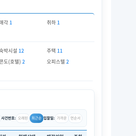
매각
1
취하
1
숙박시설
12
주택
11
콘도(호텔)
2
오피스텔
2
오래된
최근순
가까운
먼순서
사건번호:
입찰일: