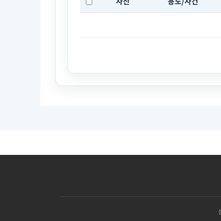
사진
용도/사건