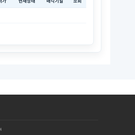
저가
현재상태
매각기일
조회
4