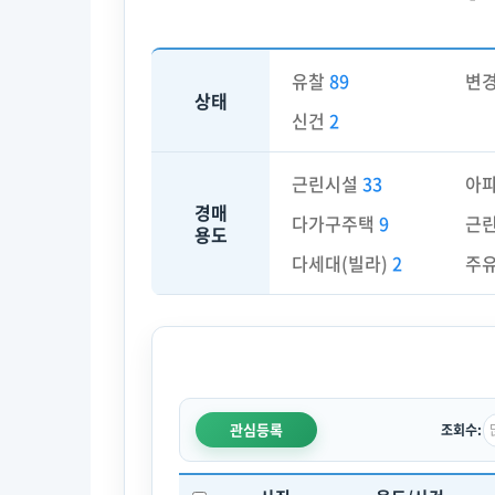
유찰
89
변
상태
신건
2
근린시설
33
아
경매
다가구주택
9
근
용도
다세대(빌라)
2
주
관심등록
조회수: