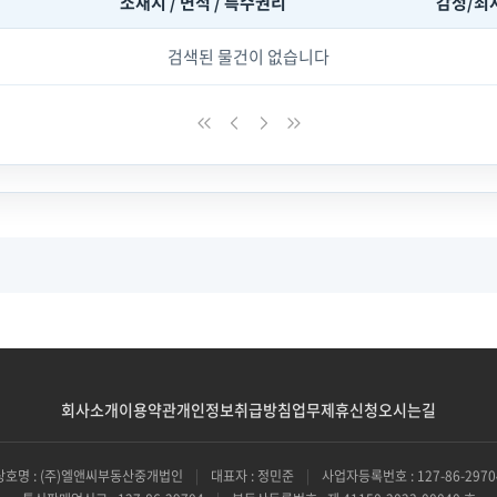
소재지 / 면적 / 특수권리
감정/최
검색된 물건이 없습니다
회사소개
이용약관
개인정보취급방침
업무제휴신청
오시는길
상호명 : (주)엘앤씨부동산중개법인
|
대표자 : 정민준
|
사업자등록번호 : 127-86-2970