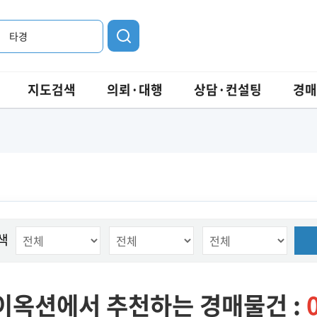
타경
지도검색
의뢰·대행
상담·컨설팅
경매
색
이옥션에서 추천하는 경매물건 :