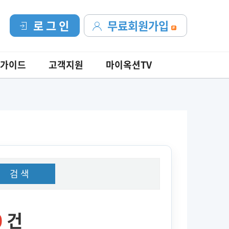
로 그 인
무료회원가입
가이드
고객지원
마이옥션TV
검 색
0
건