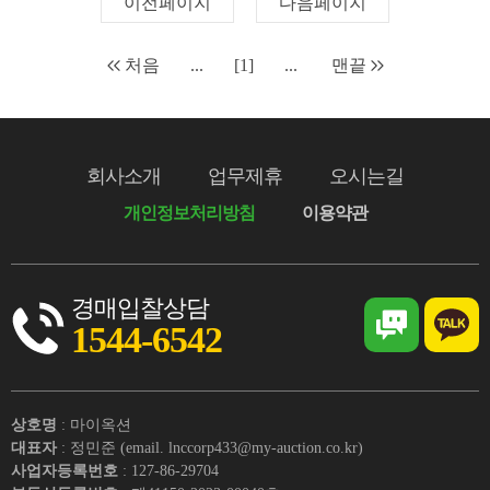
이전페이지
다음페이지
처음
...
[1]
...
맨끝
회사소개
업무제휴
오시는길
개인정보처리방침
이용약관
경매입찰상담
1544-6542
상호명
: 마이옥션
대표자
: 정민준 (email. lnccorp433@my-auction.co.kr)
사업자등록번호
: 127-86-29704