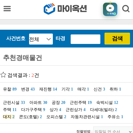
AI
챗봇
검색
사건번호
타경
추천경매물건
검색결과 :
2
건
유찰
89
변경
43
재진행
14
기각
1
매각
1
신건
3
취하
1
근린시설
33
아파트
30
공장
20
근린주택
19
숙박시설
12
주택
11
다가구주택
9
상가
4
근린상가
4
다세대(빌라)
2
대지
2
콘도(호텔)
2
오피스텔
2
자동차관련시설
1
주유소
1
정렬방법 :