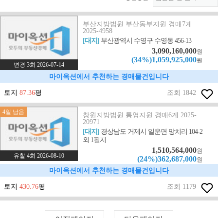
부산지방법원 부산동부지원 경매7계
2025-4958
[대지]
부산광역시 수영구 수영동 456-13
3,090,160,000
원
(34%)1,059,925,000
원
변경 3회 2026-07-14
마이옥션에서 추천하는 경매물건입니다
토지
87.36
평
조회 1842
4일 남음
창원지방법원 통영지원 경매6계 2025-
20971
[대지]
경상남도 거제시 일운면 망치리 104-2
외 1필지
1,510,564,000
원
유찰 4회 2026-08-10
(24%)362,687,000
원
마이옥션에서 추천하는 경매물건입니다
토지
430.76
평
조회 1179