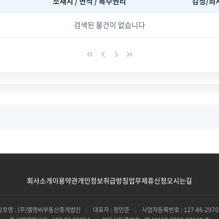
소재지 / 면적 / 특수권리
감정/최
검색된 물건이 없습니다
회사소개
이용약관
개인정보취급방침
업무제휴신청
오시는길
상호명 : (주)엘앤씨부동산중개법인
|
대표자 : 정민준
|
사업자등록번호 : 127-86-2970