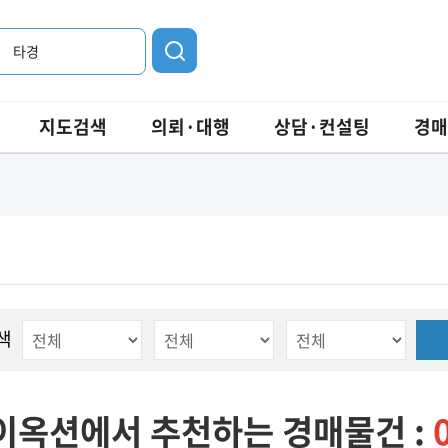
타경
지도검색
의뢰·대행
상담·컨설팅
경매
색
이옥션에서 추천하는 경매물건 :