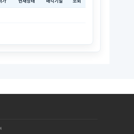
저가
현재상태
매각기일
조회
4