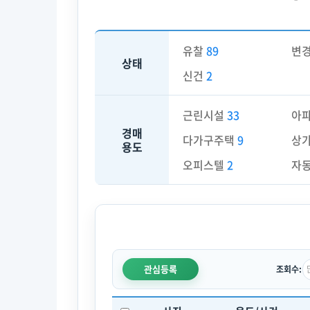
유찰
89
변
상태
신건
2
근린시설
33
아
경매
다가구주택
9
상
용도
오피스텔
2
자
관심등록
조회수: