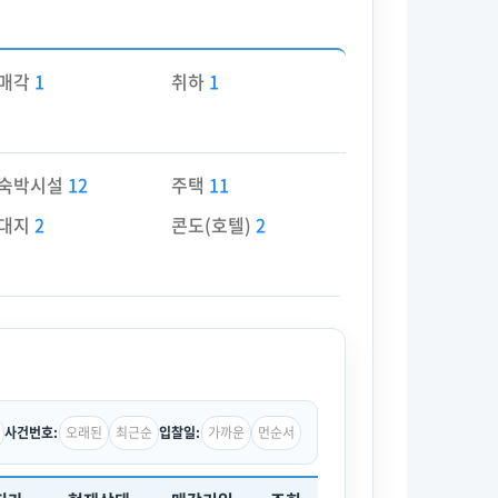
매각
1
취하
1
숙박시설
12
주택
11
대지
2
콘도(호텔)
2
오래된
최근순
가까운
먼순서
사건번호:
입찰일: