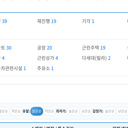
경
39
재진행
19
기각
1
파트
30
공장
20
근린주택
19
가
4
근린상가
4
다세대(빌라)
2
동차관련시설
1
주유소
1
많은순
적은순
많은순
적은순
높은순
낮은순
높은순
낮은순
유찰:
최저가:
감정가: