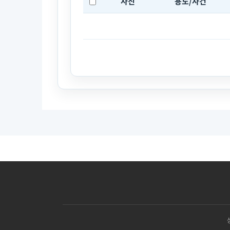
사진
용도/사건