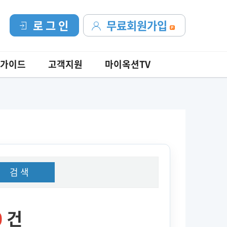
로 그 인
무료회원가입
가이드
고객지원
마이옥션TV
검 색
0
건