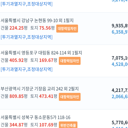
[투기과열지구,조정대상지역]
서울특별시 강남구 논현동 99-10 외 1필지
9,935,8
건물
224.25
평 토지
75.56
평
대항력임차인
6,358,9
[투기과열지구,조정대상지역]
서울특별시 영등포구 대림동 824-114 외 1필지
7,075,1
건물
405.92
평 토지
169.67
평
대항력임차인
4,528,0
[투기과열지구,조정대상지역]
부산광역시 기장군 기장읍 교리 242 외 2필지
4,217,7
건물
809.85
평 토지
473.41
평
2,066,6
대항력임차인
서울특별시 성북구 동소문동5가 118-16
5,770,6
건물
344.87
평 토지
107.69
평
위반건축물