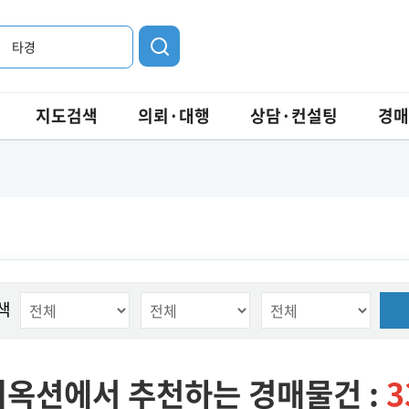
타경
지도검색
의뢰·대행
상담·컨설팅
경매
색
옥션에서 추천하는 경매물건 :
3