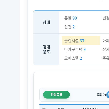
유찰
90
변
상태
신건
2
근린시설
33
아
경매
다가구주택
9
상
용도
오피스텔
2
주
관심등록
조회수: