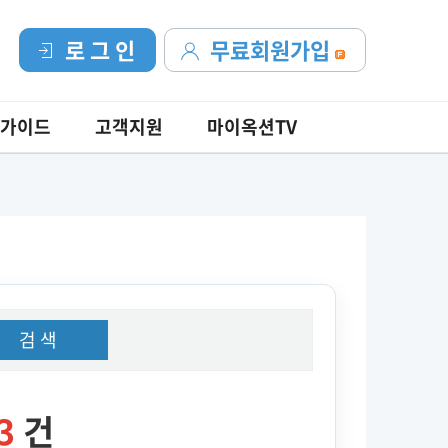
로 그 인
무료회원가입
가이드
고객지원
마이옥션TV
검 색
3
건