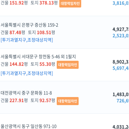
건물
151.92
평 토지
378.13
평
3,816,0
대항력임차인
서울특별시 은평구 증산동 159-2
4,927,7
건물
87.48
평 토지
108.51
평
2,523,0
[투기과열지구,조정대상지역]
서울특별시 서대문구 창천동 5-46 외 1필지
8,902,3
건물
144.82
평 토지
55.30
평
대항력임차인
5,697,4
[투기과열지구,조정대상지역]
대전광역시 중구 문화동 11-8
1,483,0
건물
227.91
평 토지
92.57
평
726,6
대항력임차인
울산광역시 동구 일산동 971-10
4,031,2