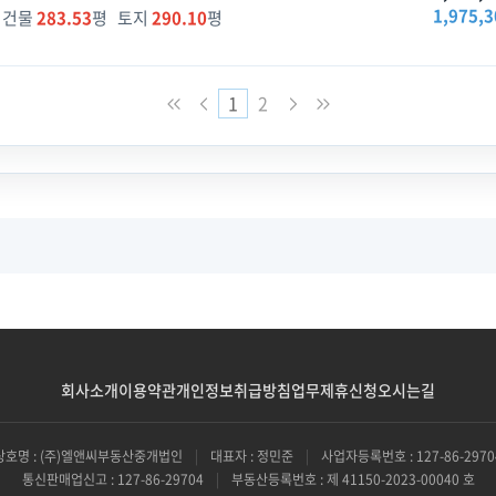
1,975,3
건물
283.53
평 토지
290.10
평
1
2
회사소개
이용약관
개인정보취급방침
업무제휴신청
오시는길
상호명 : (주)엘앤씨부동산중개법인
|
대표자 : 정민준
|
사업자등록번호 : 127-86-2970
통신판매업신고 : 127-86-29704
|
부동산등록번호 : 제 41150-2023-00040 호