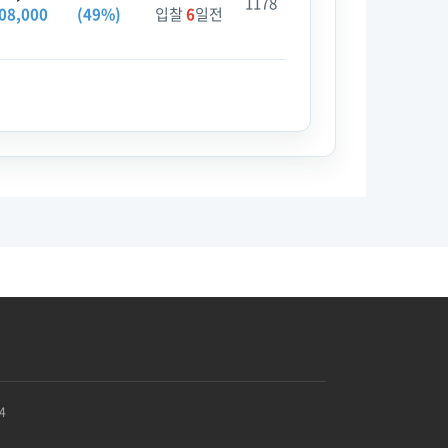
1178
08,000
(49%)
입찰
6
일전
4