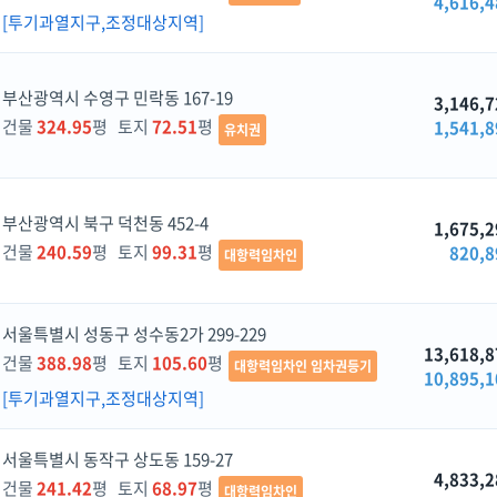
4,616,4
[투기과열지구,조정대상지역]
부산광역시 수영구 민락동 167-19
3,146,7
건물
324.95
평 토지
72.51
평
1,541,8
유치권
부산광역시 북구 덕천동 452-4
1,675,2
건물
240.59
평 토지
99.31
평
820,8
대항력임차인
서울특별시 성동구 성수동2가 299-229
13,618,8
건물
388.98
평 토지
105.60
평
대항력임차인 임차권등기
10,895,1
[투기과열지구,조정대상지역]
서울특별시 동작구 상도동 159-27
4,833,2
건물
241.42
평 토지
68.97
평
대항력임차인