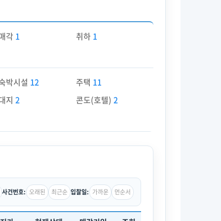
매각
1
취하
1
숙박시설
12
주택
11
대지
2
콘도(호텔)
2
오래된
최근순
가까운
먼순서
사건번호:
입찰일: