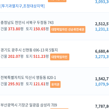
3,093,3
[투기과열지구,조정대상지역]
충청남도 천안시 서북구 두정동 743
2,512,5
건물
373.80
평 토지
150.65
평
1,231,1
대항력임차인 선순위전세권
경기도 광주시 신현동 696-13 외 5필지
6,680,4
건물
202.07
평 토지
511.23
평
3,273,3
대항력임차인
전북특별자치도 익산시 영등동 820-1
1,542,7
건물
295.91
평 토지
121.61
평
1,079,9
유치권
부산광역시 기장군 일광읍 삼성리 709
7,787,8