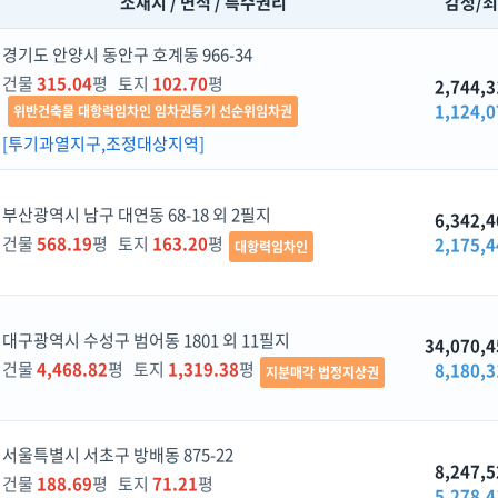
소재지 / 면적 / 특수권리
감정/
경기도 안양시 동안구 호계동 966-34
건물
315.04
평 토지
102.70
평
2,744,3
1,124,0
위반건축물 대항력임차인 임차권등기 선순위임차권
[투기과열지구,조정대상지역]
부산광역시 남구 대연동 68-18 외 2필지
6,342,4
건물
568.19
평 토지
163.20
평
2,175,4
대항력임차인
대구광역시 수성구 범어동 1801 외 11필지
34,070,4
건물
4,468.82
평 토지
1,319.38
평
8,180,3
지분매각 법정지상권
서울특별시 서초구 방배동 875-22
8,247,5
건물
188.69
평 토지
71.21
평
5,278,4