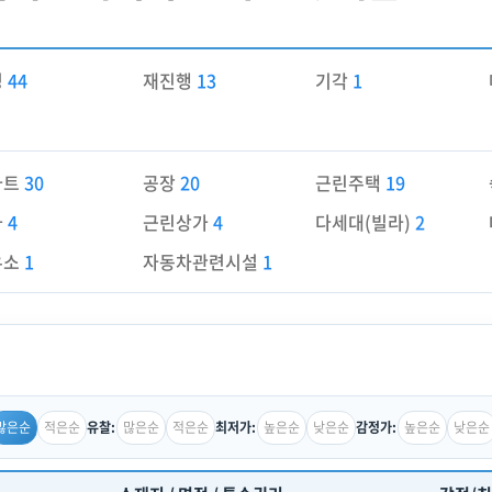
경
44
재진행
13
기각
1
파트
30
공장
20
근린주택
19
가
4
근린상가
4
다세대(빌라)
2
유소
1
자동차관련시설
1
많은순
적은순
많은순
적은순
높은순
낮은순
높은순
낮은순
유찰:
최저가:
감정가: