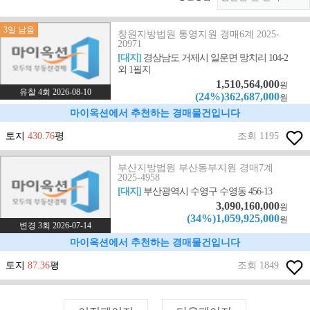
3일 남음
창원지방법원 통영지원 경매6계 2025-
20971
[대지]
경상남도 거제시 일운면 망치리 104-2
외 1필지
1,510,564,000
원
유찰 4회 2026-08-10
(24%)362,687,000
원
마이옥션에서 추천하는 경매물건입니다
토지
430.76
평
조회 1195
부산지방법원 부산동부지원 경매7계
2025-4958
[대지]
부산광역시 수영구 수영동 456-13
3,090,160,000
원
(34%)1,059,925,000
원
변경 3회 2026-07-14
마이옥션에서 추천하는 경매물건입니다
토지
87.36
평
조회 1849