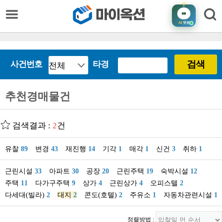
AI
챗봇
검색
사건번호
타경
추천경매물건
검색결과 :
2
건
유찰
89
변경
43
재진행
14
기각
1
매각
1
신건
3
취하
1
근린시설
33
아파트
30
공장
20
근린주택
19
숙박시설
12
주택
11
다가구주택
9
상가
4
근린상가
4
오피스텔
2
다세대(빌라)
2
대지
2
콘도(호텔)
2
주유소
1
자동차관련시설
1
정렬방법 :