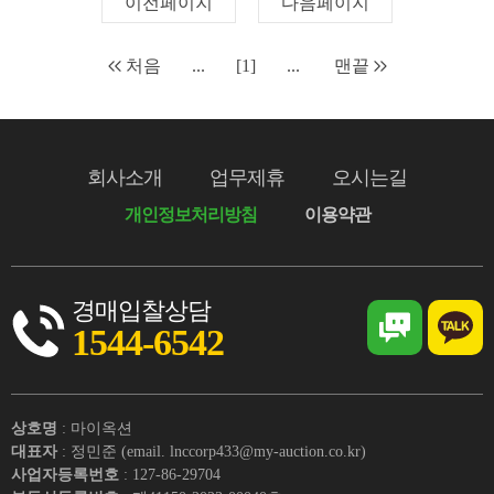
이전페이지
다음페이지
처음
...
[1]
...
맨끝
회사소개
업무제휴
오시는길
개인정보처리방침
이용약관
경매입찰상담
1544-6542
상호명
: 마이옥션
대표자
: 정민준 (email. lnccorp433@my-auction.co.kr)
사업자등록번호
: 127-86-29704