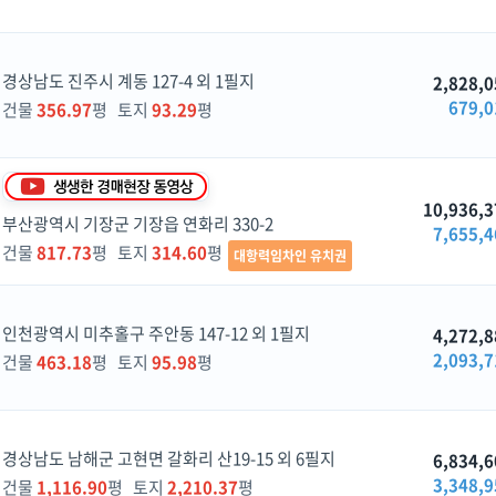
경상남도 진주시 계동 127-4 외 1필지
2,828,0
679,0
건물
356.97
평 토지
93.29
평
10,936,3
부산광역시 기장군 기장읍 연화리 330-2
7,655,4
건물
817.73
평 토지
314.60
평
대항력임차인 유치권
인천광역시 미추홀구 주안동 147-12 외 1필지
4,272,8
2,093,7
건물
463.18
평 토지
95.98
평
경상남도 남해군 고현면 갈화리 산19-15 외 6필지
6,834,6
3,348,9
건물
1,116.90
평 토지
2,210.37
평