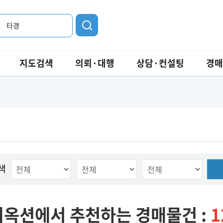
타경
지도검색
의뢰·대행
상담·컨설팅
경매
색
옥션에서 추천하는 경매물건 :
1