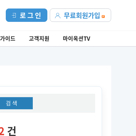
로 그 인
무료회원가입
가이드
고객지원
마이옥션TV
검 색
2
건