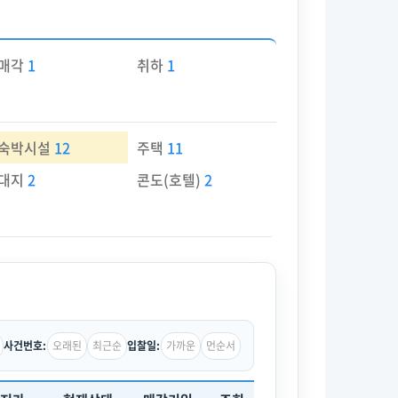
매각
1
취하
1
숙박시설
12
주택
11
대지
2
콘도(호텔)
2
오래된
최근순
가까운
먼순서
사건번호:
입찰일: