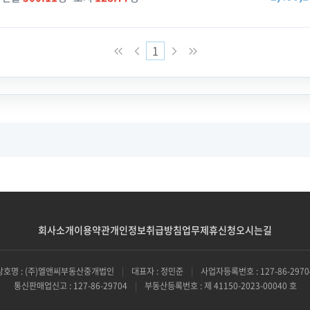
1
회사소개
이용약관
개인정보취급방침
업무제휴신청
오시는길
상호명 : (주)엘앤씨부동산중개법인
|
대표자 : 정민준
|
사업자등록번호 : 127-86-2970
통신판매업신고 : 127-86-29704
|
부동산등록번호 : 제 41150-2023-00040 호