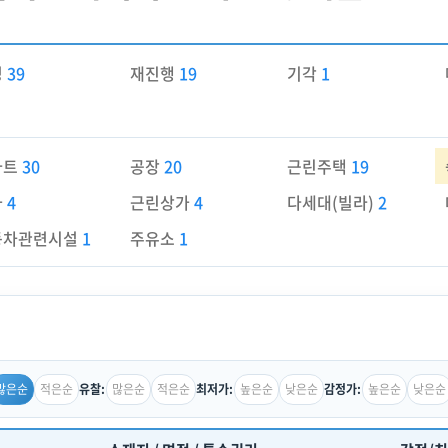
경
39
재진행
19
기각
1
파트
30
공장
20
근린주택
19
가
4
근린상가
4
다세대(빌라)
2
동차관련시설
1
주유소
1
많은순
적은순
많은순
적은순
높은순
낮은순
높은순
낮은순
유찰:
최저가:
감정가: