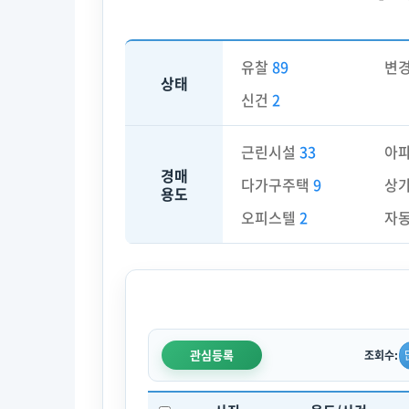
유찰
89
변
상태
신건
2
근린시설
33
아
경매
다가구주택
9
상
용도
오피스텔
2
자
관심등록
조회수: