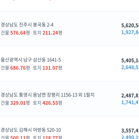
경상남도 진주시 봉곡동 2-4
5,620,5
1,927,8
건물
576.64
평 토지
211.24
평
울산광역시 남구 삼산동 1641-5
5,405,1
2,648,5
건물
686.76
평 토지
131.07
평
경상남도 통영시 용남면 장평리 1156-13 외 1필지
2,487,8
1,741,4
건물
329.01
평 토지
426.53
평
경상남도 김해시 어방동 520-10
3,557,4
2,490,1
건물
500.11
평 토지
128.77
평