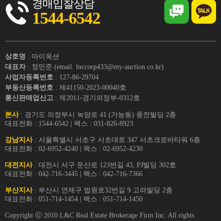
경매입찰상담
1544-6542
상호명
: 마이옥션
대표자
: 정민준 (email. lnccorp433@my-auction.co.kr)
사업자등록번호
: 127-86-29704
부동산등록번호
: 제41150-2023-00040호
통신판매업신고
: 제2011-경기의정부-0312호
본사
: 경기도 의정부시 녹양로 41 (가능동) 풍전빌딩 2층
대표전화 : 1544-6542 | 팩스 : 031-826-8923
강남지사
: 서울특별시 서초구 서초대로 347 서초크로바타워 6층
대표전화 : 02-6952-4240 | 팩스 : 02-6952-4230
대전지사
: 대전시 서구 둔산로 123번길 43, PJ빌딩 302호
대표전화 : 042-716-3445 | 팩스 : 042-716-7366
부산지사
: 부산시 연제구 법원로32번길 9 고려빌딩 2층
대표전화 : 051-714-1454 | 팩스 : 051-714-1450
Copyright ⓒ 2010 L&C Real Estate Brokerage Firm Inc. All rights