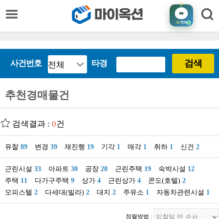
AI
챗봇
검색
사건번호
타경
추천경매물건
검색결과 :
0
건
유찰
89
변경
39
재진행
19
기각
1
매각
1
취하
1
신건
2
근린시설
33
아파트
30
공장
20
근린주택
19
숙박시설
12
주택
11
다가구주택
9
상가
4
근린상가
4
콘도(호텔)
2
오피스텔
2
다세대(빌라)
2
대지
2
주유소
1
자동차관련시설
1
정렬방법 :