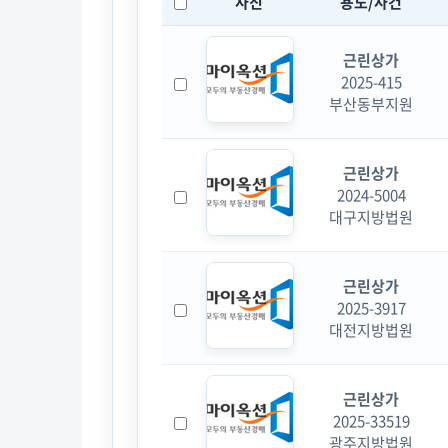
사진
용도/사건
근린상가
2025-415
부산동부지원
근린상가
2024-5004
대구지방법원
근린상가
2025-3917
대전지방법원
근린상가
2025-33519
광주지방법원