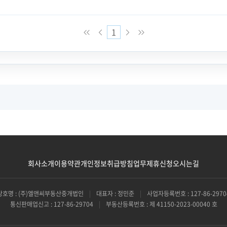
1
회사소개
이용약관
개인정보취급방침
업무제휴신청
오시는길
상호명 : (주)엘앤씨부동산중개법인
|
대표자 : 정민준
|
사업자등록번호 : 127-86-2970
통신판매업신고 : 127-86-29704
|
부동산등록번호 : 제 41150-2023-00040 호