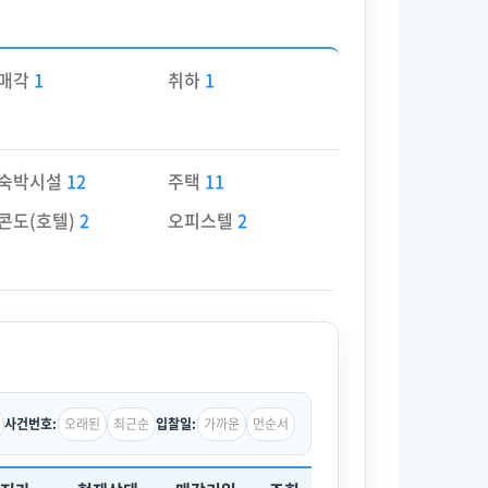
매각
1
취하
1
숙박시설
12
주택
11
콘도(호텔)
2
오피스텔
2
오래된
최근순
가까운
먼순서
사건번호:
입찰일: