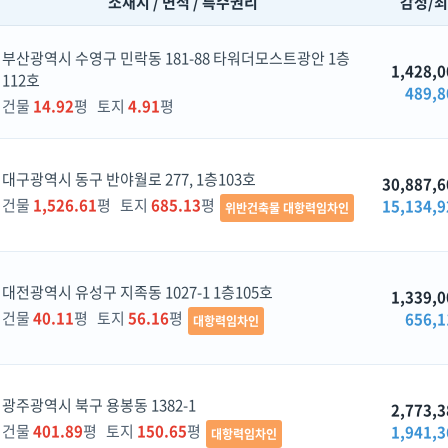
소재지 / 면적 / 특수권리
감정/
부산광역시 수영구 민락동 181-88 타워더모스트광안 1층
1,428,0
112호
489,8
건물
14.92
평 토지
4.91
평
대구광역시 동구 반야월로 277, 1층103호
30,887,6
건물
1,526.61
평 토지
685.13
평
15,134,9
위반건축물 대항력임차인
대전광역시 유성구 지족동 1027-1 1층105호
1,339,0
건물
40.11
평 토지
56.16
평
656,1
대항력임차인
광주광역시 북구 용봉동 1382-1
2,773,3
건물
401.89
평 토지
150.65
평
1,941,3
대항력임차인