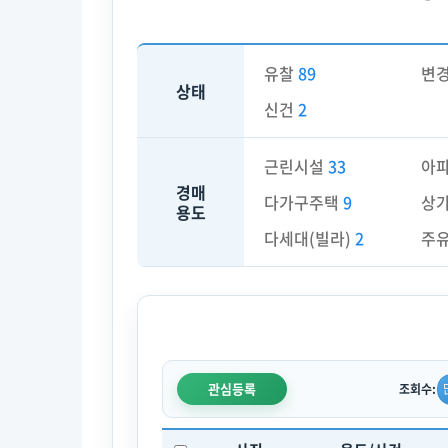
유찰
89
변
상태
신건
2
근린시설
33
아
경매
다가구주택
9
상
용도
다세대(빌라)
2
주
관심등록
조회수: