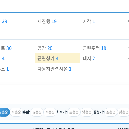
경
39
재진행
19
기각
1
파트
30
공장
20
근린주택
19
가
4
근린상가
4
대지
2
유소
1
자동차관련시설
1
많은순
적은순
많은순
적은순
높은순
낮은순
높은순
낮은순
유찰:
최저가:
감정가: