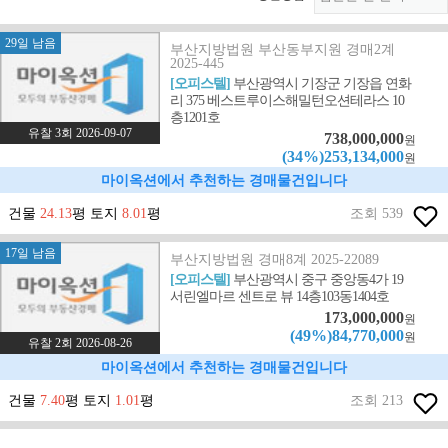
29일 남음
부산지방법원 부산동부지원 경매2계
2025-445
[오피스텔]
부산광역시 기장군 기장읍 연화
리 375 베스트루이스해밀턴오션테라스 10
층1201호
유찰 3회 2026-09-07
738,000,000
원
(34%)253,134,000
원
마이옥션에서 추천하는 경매물건입니다
건물
24.13
평 토지
8.01
평
조회 539
17일 남음
부산지방법원 경매8계 2025-22089
[오피스텔]
부산광역시 중구 중앙동4가 19
서린엘마르 센트로 뷰 14층103동1404호
173,000,000
원
(49%)84,770,000
원
유찰 2회 2026-08-26
마이옥션에서 추천하는 경매물건입니다
건물
7.40
평 토지
1.01
평
조회 213