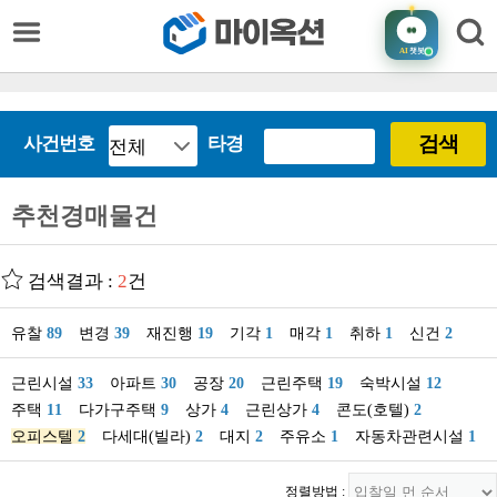
AI
챗봇
검색
사건번호
타경
추천경매물건
검색결과 :
2
건
유찰
89
변경
39
재진행
19
기각
1
매각
1
취하
1
신건
2
근린시설
33
아파트
30
공장
20
근린주택
19
숙박시설
12
주택
11
다가구주택
9
상가
4
근린상가
4
콘도(호텔)
2
오피스텔
2
다세대(빌라)
2
대지
2
주유소
1
자동차관련시설
1
정렬방법 :