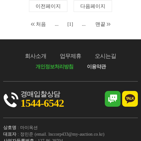
이전페이지
다음페이지
처음
...
[1]
...
맨끝
회사소개
업무제휴
오시는길
개인정보처리방침
이용약관
경매입찰상담
1544-6542
상호명
: 마이옥션
대표자
: 정민준 (email. lnccorp433@my-auction.co.kr)
사업자등록번호
: 127-86-29704