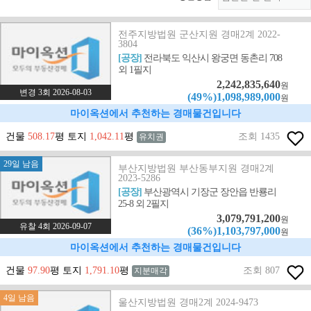
전주지방법원 군산지원 경매2계 2022-
3804
[공장]
전라북도 익산시 왕궁면 동촌리 708
외 1필지
2,242,835,640
원
변경 3회 2026-08-03
(49%)1,098,989,000
원
마이옥션에서 추천하는 경매물건입니다
건물
508.17
평 토지
1,042.11
평
조회 1435
유치권
29일 남음
부산지방법원 부산동부지원 경매2계
2023-5286
[공장]
부산광역시 기장군 장안읍 반룡리
25-8 외 2필지
3,079,791,200
원
유찰 4회 2026-09-07
(36%)1,103,797,000
원
마이옥션에서 추천하는 경매물건입니다
건물
97.90
평 토지
1,791.10
평
조회 807
지분매각
4일 남음
울산지방법원 경매2계 2024-9473