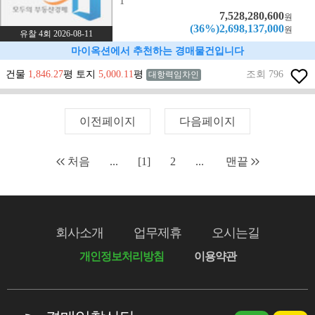
1
7,528,280,600
원
(36%)2,698,137,000
원
유찰 4회 2026-08-11
마이옥션에서 추천하는 경매물건입니다
건물
1,846.27
평 토지
5,000.11
평
조회 796
대항력임차인
이전페이지
다음페이지
처음
...
[1]
2
...
맨끝
회사소개
업무제휴
오시는길
개인정보처리방침
이용약관