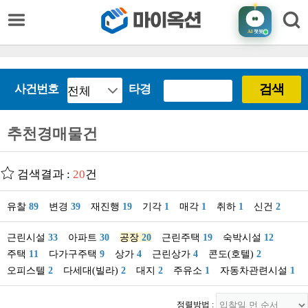
AI
챗봇
검색
사건번호
타경
추천경매물건
검색결과 :
20
건
유찰
89
변경
39
재진행
19
기각
1
매각
1
취하
1
신건
2
근린시설
33
아파트
30
공장
20
근린주택
19
숙박시설
12
주택
11
다가구주택
9
상가
4
근린상가
4
콘도(호텔)
2
오피스텔
2
다세대(빌라)
2
대지
2
주유소
1
자동차관련시설
1
정렬방법 :