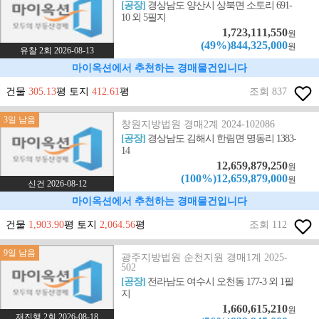
[공장]
경상남도 양산시 상북면 소토리 691-
10 외 5필지
1,723,111,550
원
(49%)844,325,000
원
유찰 2회 2026-08-13
마이옥션에서 추천하는 경매물건입니다
건물
305.13
평 토지
412.61
평
조회 837
3일 남음
창원지방법원 경매2계 2024-102086
[공장]
경상남도 김해시 한림면 명동리 1383-
14
12,659,879,250
원
(100%)12,659,879,000
원
신건 2026-08-12
마이옥션에서 추천하는 경매물건입니다
건물
1,903.90
평 토지
2,064.56
평
조회 112
9일 남음
광주지방법원 순천지원 경매1계 2025-
502
[공장]
전라남도 여수시 오천동 177-3 외 1필
지
1,660,615,210
원
재진행 2회 2026-08-18