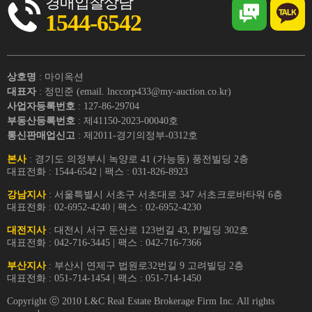
경매입찰상담
1544-6542
상호명
: 마이옥션
대표자
: 정민준 (email. lnccorp433@my-auction.co.kr)
사업자등록번호
: 127-86-29704
부동산등록번호
: 제41150-2023-00040호
통신판매업신고
: 제2011-경기의정부-0312호
본사
: 경기도 의정부시 녹양로 41 (가능동) 풍전빌딩 2층
대표전화 : 1544-6542 | 팩스 : 031-826-8923
강남지사
: 서울특별시 서초구 서초대로 347 서초크로바타워 6층
대표전화 : 02-6952-4240 | 팩스 : 02-6952-4230
대전지사
: 대전시 서구 둔산로 123번길 43, PJ빌딩 302호
대표전화 : 042-716-3445 | 팩스 : 042-716-7366
부산지사
: 부산시 연제구 법원로32번길 9 고려빌딩 2층
대표전화 : 051-714-1454 | 팩스 : 051-714-1450
Copyright ⓒ 2010 L&C Real Estate Brokerage Firm Inc. All rights