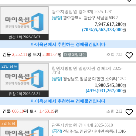
광주지방법원 경매9계 2025-1281
[공장]
광주광역시 광산구 하남동 503-2
7,947,617,280
원
(70%)5,563,333,000
원
변경 1회 2026-07-03
마이옥션에서 추천하는 경매물건입니다
건물
2,252.11
평 토지
2,001.64
평
조회 733
대항력임차인
22일 남음
창원지방법원 밀양지원 경매1계 2025-
2014
[공장]
경상남도 창녕군 대합면 소야리 125-2
1,900,545,300
원
(49%)931,267,000
원
유찰 2회 2026-08-31
마이옥션에서 추천하는 경매물건입니다
건물
666.19
평 토지
1,463.19
평
조회 212
2일 남음
광주지방법원 경매4계 2025-5610
[공장]
전라남도 영광군 대마면 송죽리 1016-