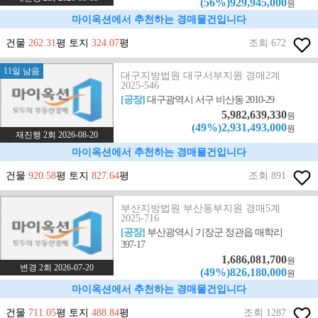
(56%)929,945,000
원
마이옥션에서 추천하는 경매물건입니다
건물
262.31
평 토지
324.07
평
조회 672
11일 남음
대구지방법원 대구서부지원 경매2계
2025-546
[공장]
대구광역시 서구 비산동 2010-29
5,982,639,330
원
(49%)2,931,493,000
원
재진행 2회 2026-08-20
마이옥션에서 추천하는 경매물건입니다
건물
920.58
평 토지
827.64
평
조회 891
부산지방법원 부산동부지원 경매5계
2025-716
[공장]
부산광역시 기장군 정관읍 매학리
397-17
1,686,081,700
원
변경 2회 2026-07-20
(49%)826,180,000
원
마이옥션에서 추천하는 경매물건입니다
건물
711.05
평 토지
488.84
평
조회 1287