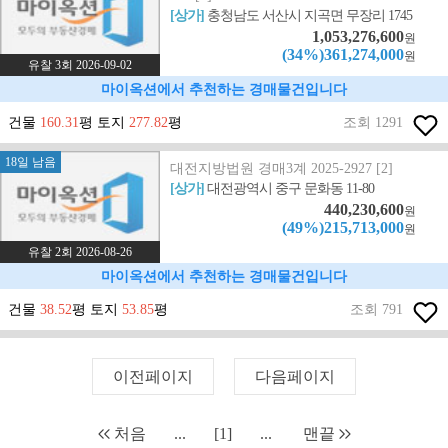
[상가]
충청남도 서산시 지곡면 무장리 1745
1,053,276,600
원
(34%)361,274,000
원
유찰 3회 2026-09-02
마이옥션에서 추천하는 경매물건입니다
건물
160.31
평 토지
277.82
평
조회 1291
18일 남음
대전지방법원 경매3계 2025-2927 [2]
[상가]
대전광역시 중구 문화동 11-80
440,230,600
원
(49%)215,713,000
원
유찰 2회 2026-08-26
마이옥션에서 추천하는 경매물건입니다
건물
38.52
평 토지
53.85
평
조회 791
이전페이지
다음페이지
처음
...
[1]
...
맨끝