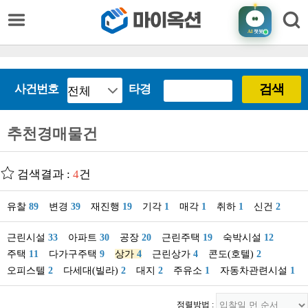
AI
챗봇
검색
사건번호
타경
추천경매물건
검색결과 :
4
건
유찰
89
변경
39
재진행
19
기각
1
매각
1
취하
1
신건
2
근린시설
33
아파트
30
공장
20
근린주택
19
숙박시설
12
주택
11
다가구주택
9
상가
4
근린상가
4
콘도(호텔)
2
오피스텔
2
다세대(빌라)
2
대지
2
주유소
1
자동차관련시설
1
정렬방법 :