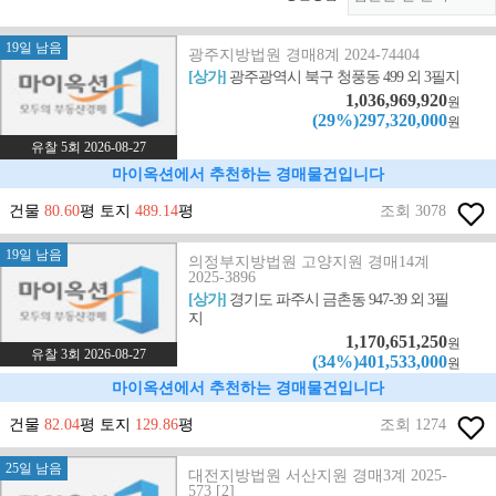
19일 남음
광주지방법원 경매8계 2024-74404
[상가]
광주광역시 북구 청풍동 499 외 3필지
1,036,969,920
원
(29%)297,320,000
원
유찰 5회 2026-08-27
마이옥션에서 추천하는 경매물건입니다
건물
80.60
평 토지
489.14
평
조회 3078
19일 남음
의정부지방법원 고양지원 경매14계
2025-3896
[상가]
경기도 파주시 금촌동 947-39 외 3필
지
1,170,651,250
원
유찰 3회 2026-08-27
(34%)401,533,000
원
마이옥션에서 추천하는 경매물건입니다
건물
82.04
평 토지
129.86
평
조회 1274
25일 남음
대전지방법원 서산지원 경매3계 2025-
573 [2]