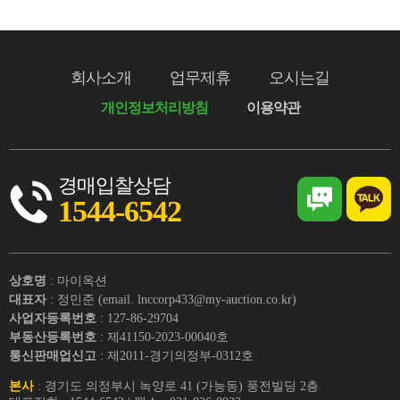
회사소개
업무제휴
오시는길
개인정보처리방침
이용약관
경매입찰상담
1544-6542
상호명
: 마이옥션
대표자
: 정민준 (email. lnccorp433@my-auction.co.kr)
사업자등록번호
: 127-86-29704
부동산등록번호
: 제41150-2023-00040호
통신판매업신고
: 제2011-경기의정부-0312호
본사
: 경기도 의정부시 녹양로 41 (가능동) 풍전빌딩 2층