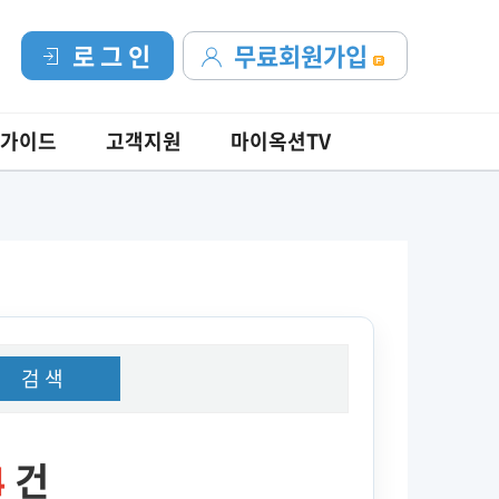
로 그 인
무료회원가입
가이드
고객지원
마이옥션TV
검 색
4
건