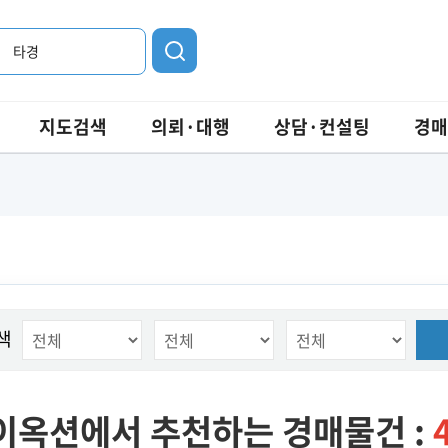
타경
지도검색
의뢰·대행
상담·컨설팅
경매
색
이옥션에서 추천하는 경매물건 :