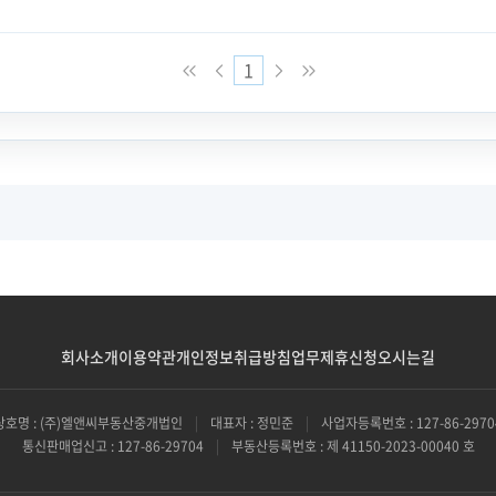
1
회사소개
이용약관
개인정보취급방침
업무제휴신청
오시는길
상호명 : (주)엘앤씨부동산중개법인
|
대표자 : 정민준
|
사업자등록번호 : 127-86-2970
통신판매업신고 : 127-86-29704
|
부동산등록번호 : 제 41150-2023-00040 호