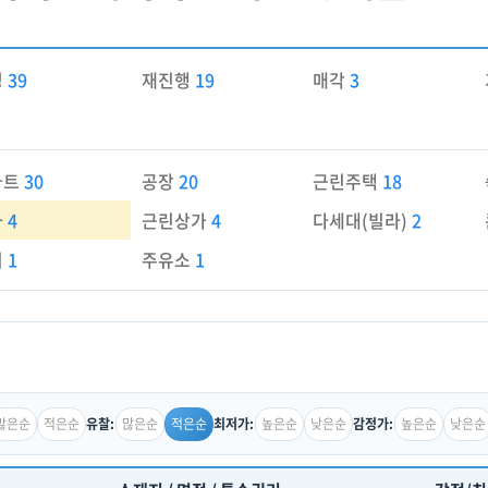
경
39
재진행
19
매각
3
파트
30
공장
20
근린주택
18
가
4
근린상가
4
다세대(빌라)
2
지
1
주유소
1
많은순
적은순
많은순
적은순
높은순
낮은순
높은순
낮은순
유찰:
최저가:
감정가: