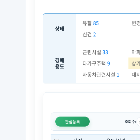
유찰
85
변
상태
신건
2
근린시설
33
아
경매
다가구주택
9
상
용도
자동차관련시설
1
대
관심등록
조회수: