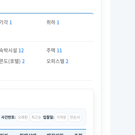
기각
1
취하
1
숙박시설
12
주택
11
콘도(호텔)
2
오피스텔
2
오래된
최근순
가까운
먼순서
사건번호:
입찰일: