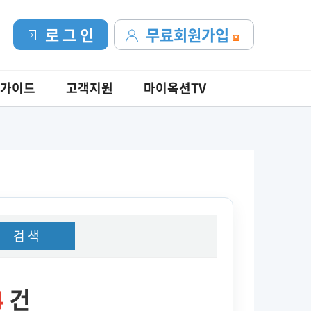
로 그 인
무료회원가입
가이드
고객지원
마이옥션TV
검 색
4
건