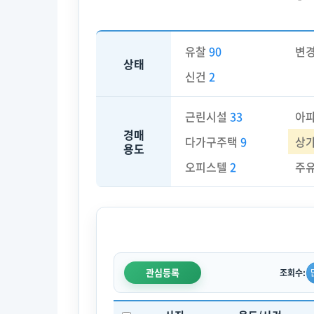
유찰
90
변
상태
신건
2
근린시설
33
아
경매
다가구주택
9
상
용도
오피스텔
2
주
관심등록
조회수: