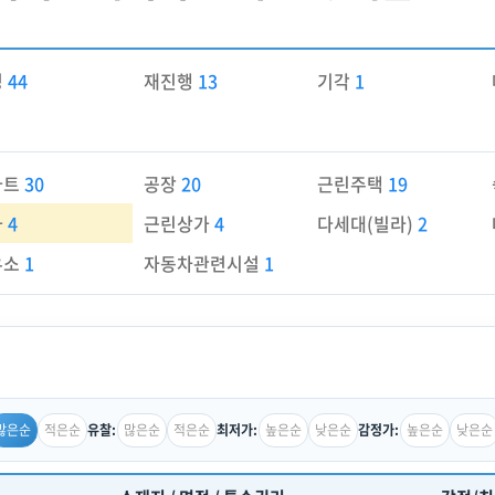
경
44
재진행
13
기각
1
파트
30
공장
20
근린주택
19
가
4
근린상가
4
다세대(빌라)
2
유소
1
자동차관련시설
1
많은순
적은순
많은순
적은순
높은순
낮은순
높은순
낮은순
유찰:
최저가:
감정가: