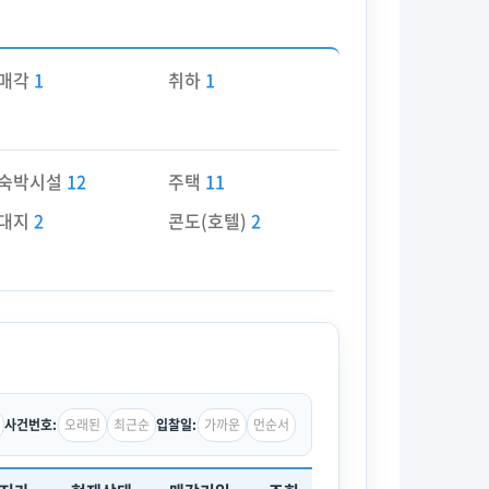
매각
1
취하
1
숙박시설
12
주택
11
대지
2
콘도(호텔)
2
오래된
최근순
가까운
먼순서
사건번호:
입찰일: