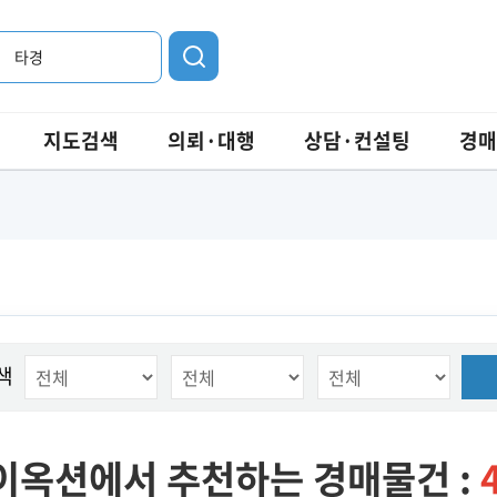
타경
지도검색
의뢰·대행
상담·컨설팅
경매
색
이옥션에서 추천하는 경매물건 :