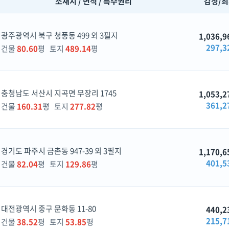
소재지 / 면적 / 특수권리
감정/
광주광역시 북구 청풍동 499 외 3필지
1,036,9
297,3
건물
80.60
평 토지
489.14
평
충청남도 서산시 지곡면 무장리 1745
1,053,2
361,2
건물
160.31
평 토지
277.82
평
경기도 파주시 금촌동 947-39 외 3필지
1,170,6
401,5
건물
82.04
평 토지
129.86
평
대전광역시 중구 문화동 11-80
440,2
215,7
건물
38.52
평 토지
53.85
평