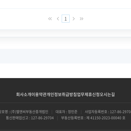
1
회사소개
이용약관
개인정보취급방침
업무제휴신청
오시는길
상호명 : (주)엘앤씨부동산중개법인
|
대표자 : 정민준
|
사업자등록번호 : 127-86-2970
통신판매업신고 : 127-86-29704
|
부동산등록번호 : 제 41150-2023-00040 호