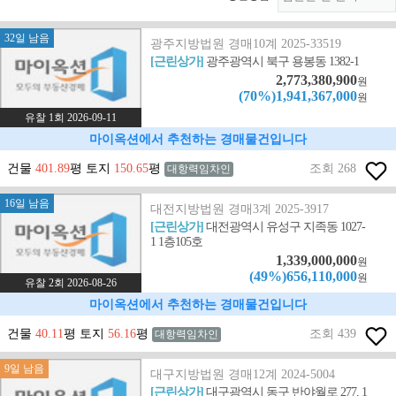
32일 남음
광주지방법원 경매10계 2025-33519
[근린상가]
광주광역시 북구 용봉동 1382-1
2,773,380,900
원
(70%)1,941,367,000
원
유찰 1회 2026-09-11
마이옥션에서 추천하는 경매물건입니다
건물
401.89
평 토지
150.65
평
조회 268
대항력임차인
16일 남음
대전지방법원 경매3계 2025-3917
[근린상가]
대전광역시 유성구 지족동 1027-
1 1층105호
1,339,000,000
원
(49%)656,110,000
원
유찰 2회 2026-08-26
마이옥션에서 추천하는 경매물건입니다
건물
40.11
평 토지
56.16
평
조회 439
대항력임차인
9일 남음
대구지방법원 경매12계 2024-5004
[근린상가]
대구광역시 동구 반야월로 277, 1