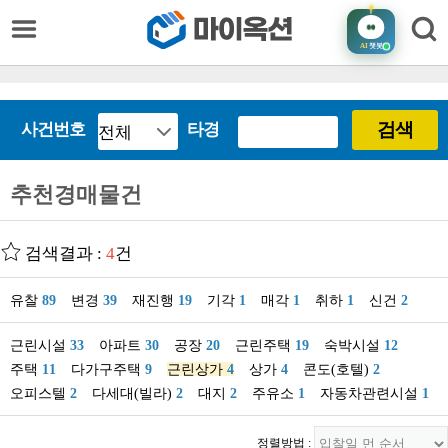
AI
챗봇
검색
사건번호
타경
추천경매물건
검색결과 :
4
건
유찰
89
변경
39
재진행
19
기각
1
매각
1
취하
1
신건
2
근린시설
33
아파트
30
공장
20
근린주택
19
숙박시설
12
주택
11
다가구주택
9
근린상가
4
상가
4
콘도(호텔)
2
오피스텔
2
다세대(빌라)
2
대지
2
주유소
1
자동차관련시설
1
정렬방법 :