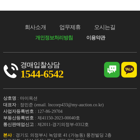
회사소개
업무제휴
오시는길
개인정보처리방침
이용약관
경매입찰상담
1544-6542
상호명
: 마이옥션
대표자
: 정민준 (email. lnccorp433@my-auction.co.kr)
사업자등록번호
: 127-86-29704
부동산등록번호
: 제41150-2023-00040호
통신판매업신고
: 제2011-경기의정부-0312호
본사
: 경기도 의정부시 녹양로 41 (가능동) 풍전빌딩 2층