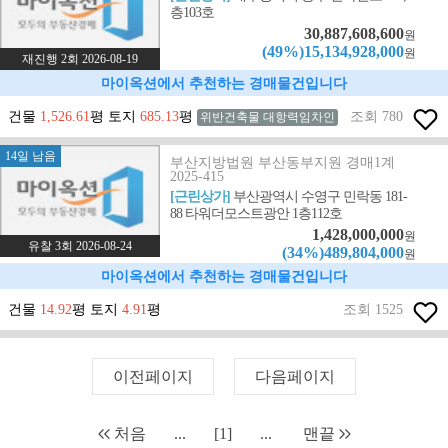
층103호
30,887,608,600
원
(49%)15,134,928,000
원
재진행 2회 2026-08-19
마이옥션에서 추천하는 경매물건입니다
건물
1,526.61
평 토지
685.13
평
조회 780
위반건축물 대항력임차인
14일 남음
부산지방법원 부산동부지원 경매1계
2025-415
[근린상가]
부산광역시 수영구 민락동 181-
88 타워더모스트광안 1층112호
1,428,000,000
원
유찰 3회 2026-08-24
(34%)489,804,000
원
마이옥션에서 추천하는 경매물건입니다
건물
14.92
평 토지
4.91
평
조회 1525
이전페이지
다음페이지
처음
...
[1]
...
맨끝