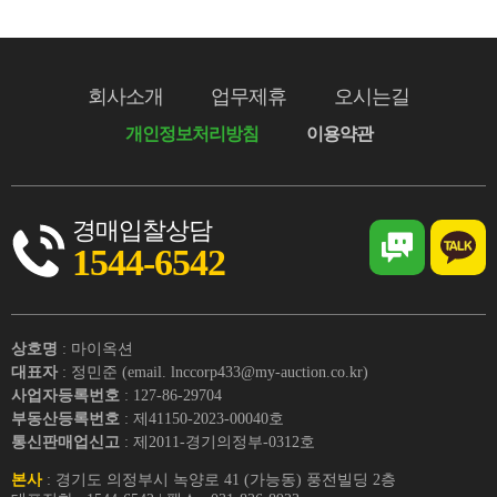
회사소개
업무제휴
오시는길
개인정보처리방침
이용약관
경매입찰상담
1544-6542
상호명
: 마이옥션
대표자
: 정민준 (email. lnccorp433@my-auction.co.kr)
사업자등록번호
: 127-86-29704
부동산등록번호
: 제41150-2023-00040호
통신판매업신고
: 제2011-경기의정부-0312호
본사
: 경기도 의정부시 녹양로 41 (가능동) 풍전빌딩 2층