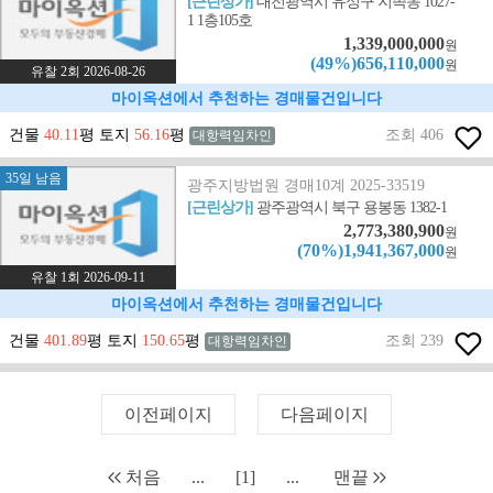
[근린상가]
대전광역시 유성구 지족동 1027-
1 1층105호
1,339,000,000
원
(49%)656,110,000
원
유찰 2회 2026-08-26
마이옥션에서 추천하는 경매물건입니다
건물
40.11
평 토지
56.16
평
조회 406
대항력임차인
35일 남음
광주지방법원 경매10계 2025-33519
[근린상가]
광주광역시 북구 용봉동 1382-1
2,773,380,900
원
(70%)1,941,367,000
원
유찰 1회 2026-09-11
마이옥션에서 추천하는 경매물건입니다
건물
401.89
평 토지
150.65
평
조회 239
대항력임차인
이전페이지
다음페이지
처음
...
[1]
...
맨끝