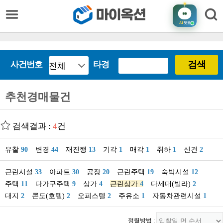
AI
챗봇
검색
사건번호
타경
추천경매물건
검색결과 :
4
건
유찰
90
변경
44
재진행
13
기각
1
매각
1
취하
1
신건
2
근린시설
33
아파트
30
공장
20
근린주택
19
숙박시설
12
주택
11
다가구주택
9
상가
4
근린상가
4
다세대(빌라)
2
대지
2
콘도(호텔)
2
오피스텔
2
주유소
1
자동차관련시설
1
정렬방법 :