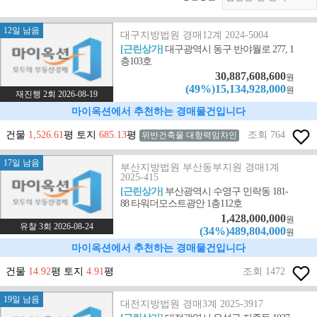
12일 남음
대구지방법원 경매12계 2024-5004
[근린상가]
대구광역시 동구 반야월로 277, 1
층103호
30,887,608,600
원
(49%)15,134,928,000
원
재진행 2회 2026-08-19
마이옥션에서 추천하는 경매물건입니다
건물
1,526.61
평 토지
685.13
평
조회 764
위반건축물 대항력임차인
17일 남음
부산지방법원 부산동부지원 경매1계
2025-415
[근린상가]
부산광역시 수영구 민락동 181-
88 타워더모스트광안 1층112호
1,428,000,000
원
유찰 3회 2026-08-24
(34%)489,804,000
원
마이옥션에서 추천하는 경매물건입니다
건물
14.92
평 토지
4.91
평
조회 1472
19일 남음
대전지방법원 경매3계 2025-3917