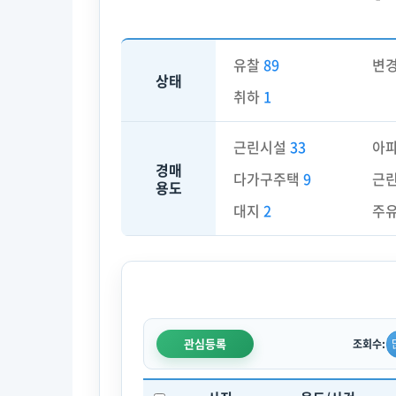
유찰
89
변
상태
취하
1
근린시설
33
아
경매
다가구주택
9
근
용도
대지
2
주
관심등록
조회수: