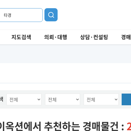
타경
지도검색
의뢰·대행
상담·컨설팅
경매
색
이옥션에서 추천하는 경매물건 :