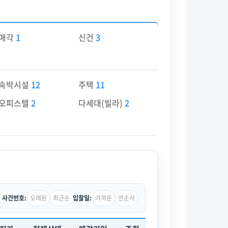
매각
1
신건
3
숙박시설
12
주택
11
오피스텔
2
다세대(빌라)
2
오래된
최근순
가까운
먼순서
사건번호:
입찰일: