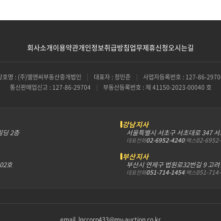
회사소개
이용약관
개인정보취급방침
업무제휴신청
오시는길
상호명 : (주)엘앤씨부동산중개법인
|
대표자 : 정민준
|
사업자등록번호 : 127-86-2970
통신판매업신고 : 127-86-29704
|
부동산등록번호 : 제 41150-2023-00040 호
강남지사
빌딩 2층
서울특별시 서초구 서초대로 347 
02-6952-4240
|
02-6952
대표전화
팩스
부산지사
302호
부산시 연제구 법원로32번길 9 고려
051-714-1454
|
051-714
대표전화
팩스
email. lnccorp433@my-auction.co.kr