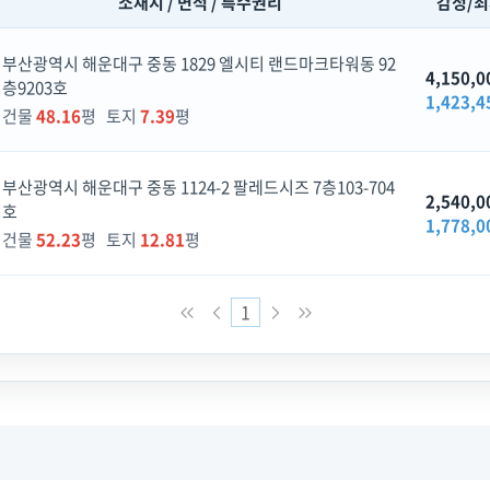
소재지 / 면적 / 특수권리
감정/
부산광역시 해운대구 중동 1829 엘시티 랜드마크타워동 92
4,150,0
층9203호
1,423,4
건물
48.16
평 토지
7.39
평
부산광역시 해운대구 중동 1124-2 팔레드시즈 7층103-704
2,540,0
호
1,778,0
건물
52.23
평 토지
12.81
평
1