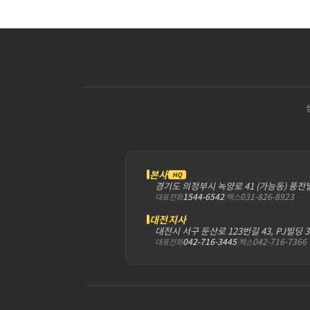
본사
HQ
경기도 의정부시 녹양로 41 (가능동) 풍전
1544-6542
|
031-826-8923
대표전화
팩스
대전지사
대전시 서구 둔산로 123번길 43, PJ빌딩 
042-716-3445
|
042-716-7366
대표전화
팩스