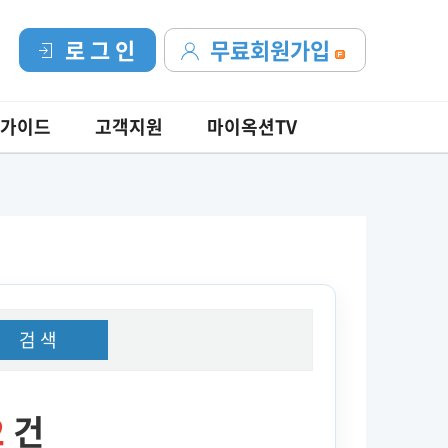
로 그 인
무료회원가입
가이드
고객지원
마이옥션TV
검 색
2
건