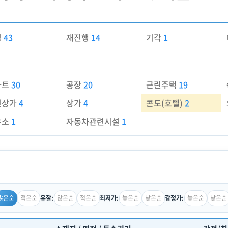
경
43
재진행
14
기각
1
파트
30
공장
20
근린주택
19
린상가
4
상가
4
콘도(호텔)
2
유소
1
자동차관련시설
1
많은순
적은순
많은순
적은순
높은순
낮은순
높은순
낮은순
유찰:
최저가:
감정가: