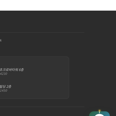
4
서초크로바타워 6층
-4230
빌딩 2층
-1450