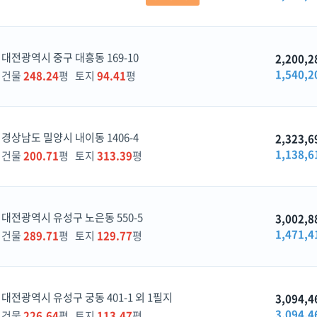
대전광역시 중구 대흥동 169-10
2,200,2
1,540,2
건물
248.24
평 토지
94.41
평
경상남도 밀양시 내이동 1406-4
2,323,6
1,138,6
건물
200.71
평 토지
313.39
평
대전광역시 유성구 노은동 550-5
3,002,8
1,471,4
건물
289.71
평 토지
129.77
평
대전광역시 유성구 궁동 401-1 외 1필지
3,094,4
3,094,4
건물
226.64
평 토지
113.47
평