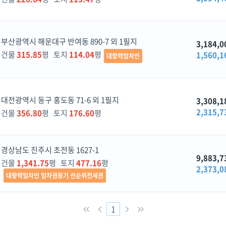
부산광역시 해운대구 반여동 890-7 외 1필지
3,184,0
건물
315.85
평 토지
114.04
평
1,560,1
대항력임차인
대전광역시 동구 홍도동 71-6 외 1필지
3,308,1
2,315,7
건물
356.80
평 토지
176.60
평
경상남도 진주시 초전동 1627-1
9,883,7
건물
1,341.75
평 토지
477.16
평
2,373,0
대항력임차인 임차권등기 선순위전세권
1