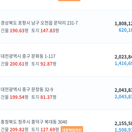
경상북도 포항시 남구 오천읍 문덕리 231-7
1,808,1
620,1
건물
190.63
평 토지
147.83
평
대전광역시 중구 문화동 1-117
2,023,8
1,416,6
건물
200.61
평 토지
92.87
평
대전광역시 중구 문창동 32-9
2,043,8
2,043,8
건물
199.54
평 토지
81.37
평
충청북도 청주시 흥덕구 복대동 3040
2,155,5
건물
209.82
평 토지
127.69
평
1,508,9
대항력임차인