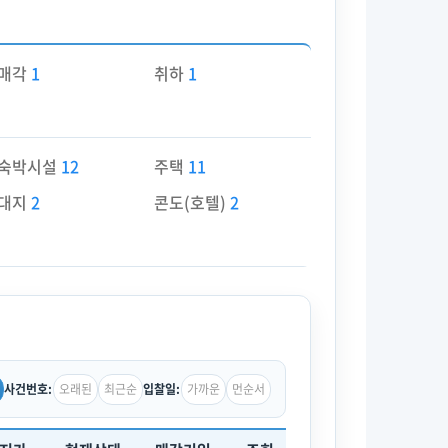
매각
1
취하
1
숙박시설
12
주택
11
대지
2
콘도(호텔)
2
오래된
최근순
가까운
먼순서
사건번호:
입찰일: