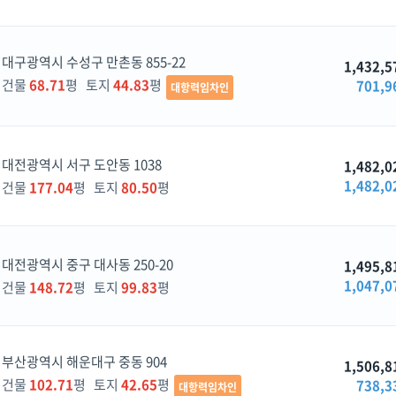
대구광역시 수성구 만촌동 855-22
1,432,5
건물
68.71
평 토지
44.83
평
701,9
대항력임차인
대전광역시 서구 도안동 1038
1,482,0
1,482,0
건물
177.04
평 토지
80.50
평
대전광역시 중구 대사동 250-20
1,495,8
1,047,0
건물
148.72
평 토지
99.83
평
부산광역시 해운대구 중동 904
1,506,8
건물
102.71
평 토지
42.65
평
738,3
대항력임차인