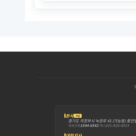
본사
HQ
경기도 의정부시 녹양로 41 (가능동) 풍전
1544-6542
|
031-826-8923
대표전화
팩스
대전지사