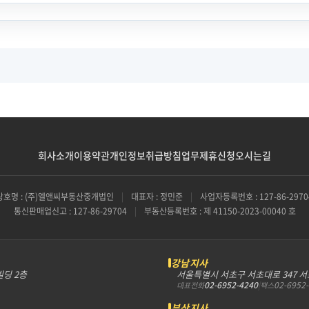
회사소개
이용약관
개인정보취급방침
업무제휴신청
오시는길
상호명 : (주)엘앤씨부동산중개법인
|
대표자 : 정민준
|
사업자등록번호 : 127-86-2970
통신판매업신고 : 127-86-29704
|
부동산등록번호 : 제 41150-2023-00040 호
강남지사
빌딩 2층
서울특별시 서초구 서초대로 347 
02-6952-4240
|
02-6952
대표전화
팩스
부산지사