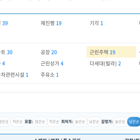
경
39
재진행
19
기각
1
파트
30
공장
20
근린주택
19
가
4
근린상가
4
다세대(빌라)
2
동차관련시설
1
주유소
1
많은순
적은순
많은순
적은순
높은순
낮은순
높은순
낮은순
유찰:
최저가:
감정가: