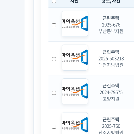
사진
용도/사건
근린주택
2025-676
부산동부지원
근린주택
2025-503218
대전지방법원
근린주택
2024-79575
고양지원
근린주택
2025-760
전주지방법원