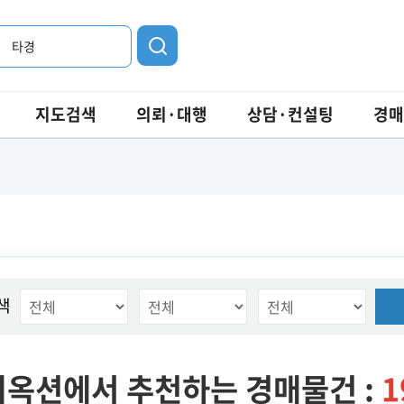
타경
지도검색
의뢰·대행
상담·컨설팅
경매
색
옥션에서 추천하는 경매물건 :
1