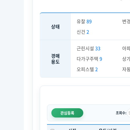
유찰
89
변
상태
신건
2
근린시설
33
아
경매
다가구주택
9
상
용도
오피스텔
2
자
관심등록
조회수: