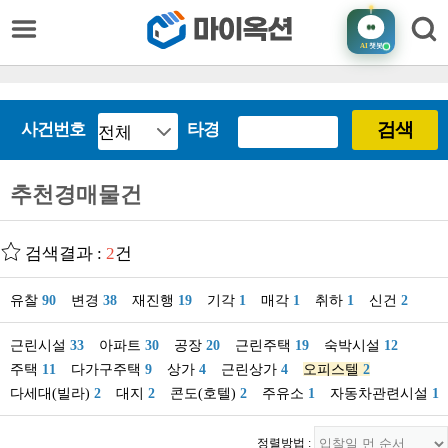
AI
챗봇
검색
사건번호
타경
추천경매물건
검색결과 :
2
건
유찰
90
변경
38
재진행
19
기각
1
매각
1
취하
1
신건
2
근린시설
33
아파트
30
공장
20
근린주택
19
숙박시설
12
주택
11
다가구주택
9
상가
4
근린상가
4
오피스텔
2
다세대(빌라)
2
대지
2
콘도(호텔)
2
주유소
1
자동차관련시설
1
정렬방법 :