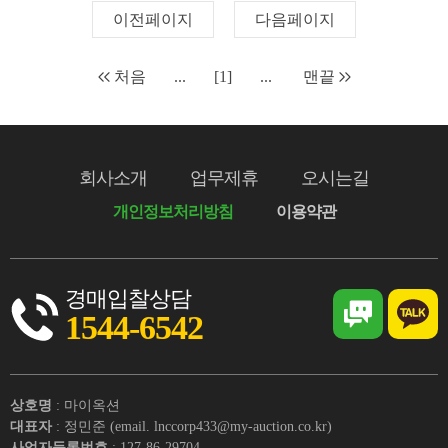
이전페이지
다음페이지
처음
...
[1]
...
맨끝
회사소개
업무제휴
오시는길
개인정보처리방침
이용약관
경매입찰상담
1544-6542
상호명
: 마이옥션
대표자
: 정민준 (email. lnccorp433@my-auction.co.kr)
사업자등록번호
: 127-86-29704