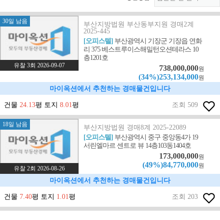
30일 남음
부산지방법원 부산동부지원 경매2계
2025-445
[오피스텔]
부산광역시 기장군 기장읍 연화
리 375 베스트루이스해밀턴오션테라스 10
층1201호
유찰 3회 2026-09-07
738,000,000
원
(34%)253,134,000
원
마이옥션에서 추천하는 경매물건입니다
건물
24.13
평 토지
8.01
평
조회 509
18일 남음
부산지방법원 경매8계 2025-22089
[오피스텔]
부산광역시 중구 중앙동4가 19
서린엘마르 센트로 뷰 14층103동1404호
173,000,000
원
(49%)84,770,000
원
유찰 2회 2026-08-26
마이옥션에서 추천하는 경매물건입니다
건물
7.40
평 토지
1.01
평
조회 203