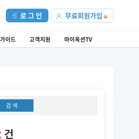
로 그 인
무료회원가입
가이드
고객지원
마이옥션TV
검 색
2
건