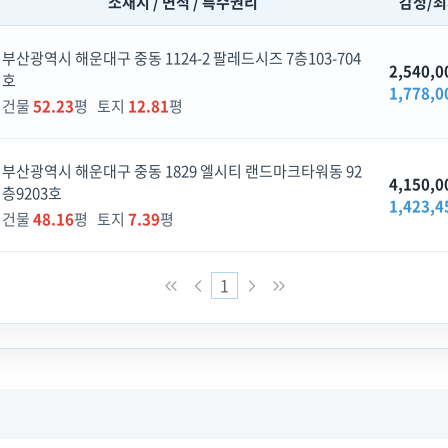
소재지 / 면적 / 특수권리
감정/
부산광역시 해운대구 중동 1124-2 팔레드시즈 7층103-704
2,540,0
호
1,778,0
건물
52.23
평 토지
12.81
평
부산광역시 해운대구 중동 1829 엘시티 랜드마크타워동 92
4,150,0
층9203호
1,423,4
건물
48.16
평 토지
7.39
평
1