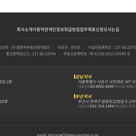
회사소개
이용약관
개인정보취급방침
업무제휴신청
오시는길
상호명 : (주)엘앤씨부동산중개법인
|
대표자 : 정민준
|
사업자등록번호 : 127-86-2970
통신판매업신고 : 127-86-29704
|
부동산등록번호 : 제 41150-2023-00040 호
강남지사
빌딩 2층
서울특별시 서초구 서초대로 347 
02-6952-4240
|
02-6952
대표전화
팩스
부산지사
302호
부산시 연제구 법원로32번길 9 고려
051-714-1454
|
051-714
대표전화
팩스
email. lnccorp433@my-auction.co.kr