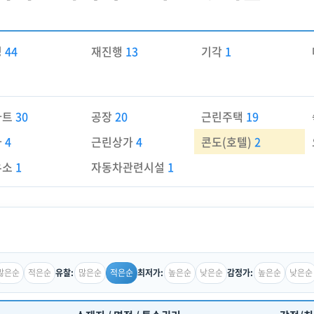
경
44
재진행
13
기각
1
파트
30
공장
20
근린주택
19
가
4
근린상가
4
콘도(호텔)
2
유소
1
자동차관련시설
1
많은순
적은순
많은순
적은순
높은순
낮은순
높은순
낮은순
유찰:
최저가:
감정가: