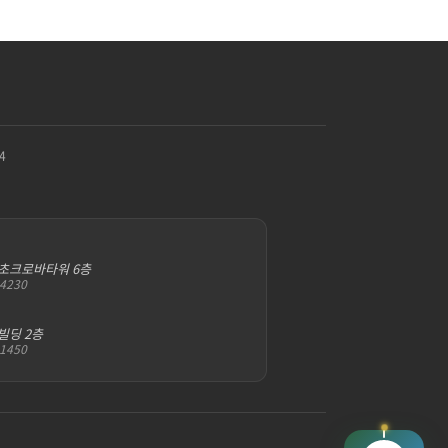
4
서초크로바타워 6층
-4230
빌딩 2층
-1450