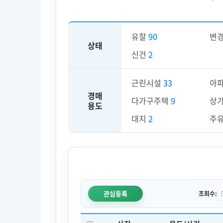
유찰
90
변
상태
신건
2
근린시설
33
아
경매
다가구주택
9
상
용도
대지
2
주
관심등록
조회수: