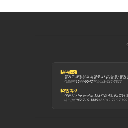
본사
HQ
경기도 의정부시 녹양로 41 (가능동) 풍전
1544-6542
|
031-826-8923
대표전화
팩스
대전지사
대전시 서구 둔산로 123번길 43, PJ빌딩 
042-716-3445
|
042-716-7366
대표전화
팩스