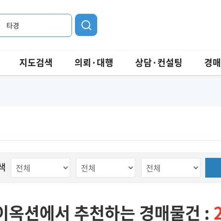
타경
지도검색
의뢰·대행
상담·컨설팅
경매
색
이옥션에서 추천하는 경매물건 :