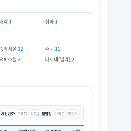
매각
1
취하
1
숙박시설
12
주택
11
오피스텔
2
다세대(빌라)
2
오래된
최근순
가까운
먼순서
사건번호:
입찰일: