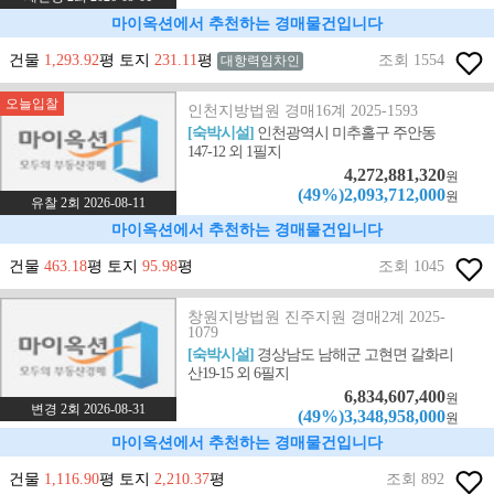
마이옥션에서 추천하는 경매물건입니다
건물
1,293.92
평 토지
231.11
평
조회 1554
대항력임차인
오늘입찰
인천지방법원 경매16계 2025-1593
[숙박시설]
인천광역시 미추홀구 주안동
147-12 외 1필지
4,272,881,320
원
(49%)2,093,712,000
원
유찰 2회 2026-08-11
마이옥션에서 추천하는 경매물건입니다
건물
463.18
평 토지
95.98
평
조회 1045
창원지방법원 진주지원 경매2계 2025-
1079
[숙박시설]
경상남도 남해군 고현면 갈화리
산19-15 외 6필지
6,834,607,400
원
변경 2회 2026-08-31
(49%)3,348,958,000
원
마이옥션에서 추천하는 경매물건입니다
건물
1,116.90
평 토지
2,210.37
평
조회 892