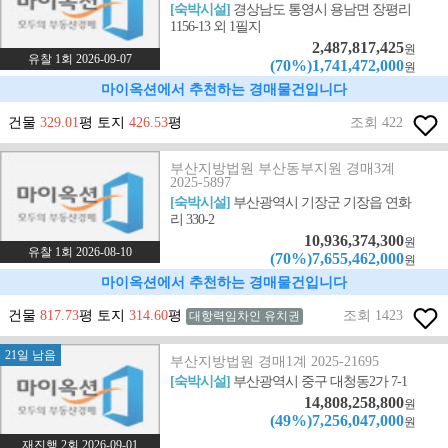
[숙박시설]
경상남도 통영시 용남면 장평리
1156-13 외 1필지
2,487,817,425
원
유찰 1회 2026-09-07
(70%)1,741,472,000
원
마이옥션에서 추천하는 경매물건입니다
건물
329.01
평 토지
426.53
평
조회 422
부산지방법원 부산동부지원 경매3계
2025-5897
[숙박시설]
부산광역시 기장군 기장읍 연화
리 330-2
10,936,374,300
원
유찰 1회 2026-08-10
(70%)7,655,462,000
원
마이옥션에서 추천하는 경매물건입니다
건물
817.73
평 토지
314.60
평
조회 1423
대항력임차인 유치권
21일 남음
부산지방법원 경매1계 2025-21695
[숙박시설]
부산광역시 중구 대청동2가 7-1
14,808,258,800
원
(49%)7,256,047,000
원
재진행 2회 2026-09-01