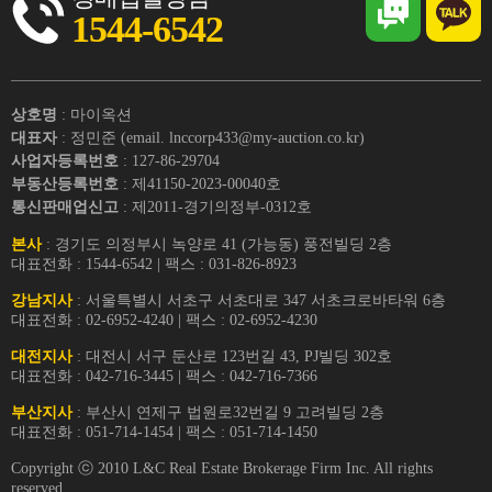
1544-6542
상호명
: 마이옥션
대표자
: 정민준 (email. lnccorp433@my-auction.co.kr)
사업자등록번호
: 127-86-29704
부동산등록번호
: 제41150-2023-00040호
통신판매업신고
: 제2011-경기의정부-0312호
본사
: 경기도 의정부시 녹양로 41 (가능동) 풍전빌딩 2층
대표전화 : 1544-6542 | 팩스 : 031-826-8923
강남지사
: 서울특별시 서초구 서초대로 347 서초크로바타워 6층
대표전화 : 02-6952-4240 | 팩스 : 02-6952-4230
대전지사
: 대전시 서구 둔산로 123번길 43, PJ빌딩 302호
대표전화 : 042-716-3445 | 팩스 : 042-716-7366
부산지사
: 부산시 연제구 법원로32번길 9 고려빌딩 2층
대표전화 : 051-714-1454 | 팩스 : 051-714-1450
Copyright ⓒ 2010 L&C Real Estate Brokerage Firm Inc. All rights
reserved.