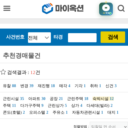
AI
챗봇
검색
사건번호
타경
추천경매물건
검색결과 :
12
건
유찰
88
변경
39
재진행
18
매각
4
기각
1
취하
1
신건
3
근린시설
35
아파트
30
공장
21
근린주택
18
숙박시설
12
주택
11
다가구주택
9
근린상가
5
상가
4
다세대(빌라)
2
콘도(호텔)
2
오피스텔
2
주유소
1
자동차관련시설
1
대지
1
정렬방법 :