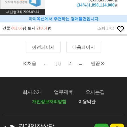
원
(34%)1,898,114,000
원
재진행 3회 2026-09-14
마이옥션에서 추천하는 경매물건입니다
건물
802.68
평 토지
210.51
평
조회 2783
이전페이지
다음페이지
처음
...
[1]
2
...
맨끝
회사소개
업무제휴
오시는길
개인정보처리방침
이용약관
경매입찰상담