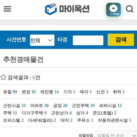
AI
챗봇
검색
사건번호
타경
추천경매물건
검색결과 :
0
건
유찰
89
변경
43
재진행
14
기각
1
매각
1
신건
3
취하
1
근린시설
33
아파트
30
공장
20
근린주택
19
숙박시설
12
주택
11
다가구주택
9
근린상가
4
상가
4
콘도(호텔)
2
오피스텔
2
다세대(빌라)
2
대지
2
주유소
1
자동차관련시설
1
정렬방법 :