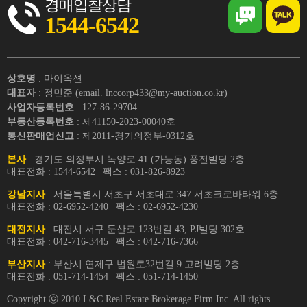
경매입찰상담
1544-6542
상호명
: 마이옥션
대표자
: 정민준 (email. lnccorp433@my-auction.co.kr)
사업자등록번호
: 127-86-29704
부동산등록번호
: 제41150-2023-00040호
통신판매업신고
: 제2011-경기의정부-0312호
본사
: 경기도 의정부시 녹양로 41 (가능동) 풍전빌딩 2층
대표전화 : 1544-6542 | 팩스 : 031-826-8923
강남지사
: 서울특별시 서초구 서초대로 347 서초크로바타워 6층
대표전화 : 02-6952-4240 | 팩스 : 02-6952-4230
대전지사
: 대전시 서구 둔산로 123번길 43, PJ빌딩 302호
대표전화 : 042-716-3445 | 팩스 : 042-716-7366
부산지사
: 부산시 연제구 법원로32번길 9 고려빌딩 2층
대표전화 : 051-714-1454 | 팩스 : 051-714-1450
Copyright ⓒ 2010 L&C Real Estate Brokerage Firm Inc. All rights