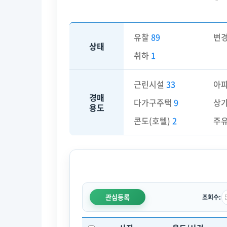
유찰
89
변
상태
취하
1
근린시설
33
아
경매
다가구주택
9
상
용도
콘도(호텔)
2
주
관심등록
조회수: