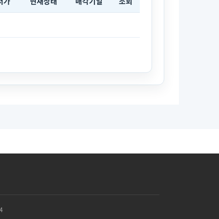
저가
현재상태
매각기일
조회
4