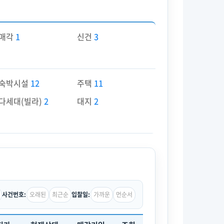
매각
1
신건
3
숙박시설
12
주택
11
다세대(빌라)
2
대지
2
오래된
최근순
가까운
먼순서
사건번호:
입찰일: