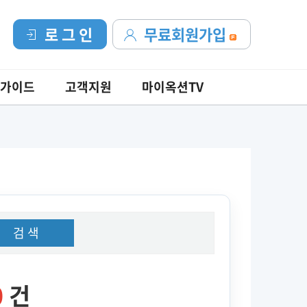
로 그 인
무료회원가입
가이드
고객지원
마이옥션TV
검 색
0
건