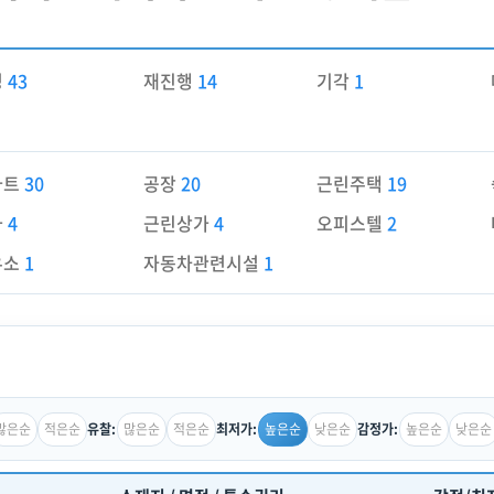
경
43
재진행
14
기각
1
파트
30
공장
20
근린주택
19
가
4
근린상가
4
오피스텔
2
유소
1
자동차관련시설
1
많은순
적은순
많은순
적은순
높은순
낮은순
높은순
낮은순
유찰:
최저가:
감정가: