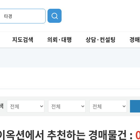
타경
지도검색
의뢰·대행
상담·컨설팅
경매
색
이옥션에서 추천하는 경매물건 :