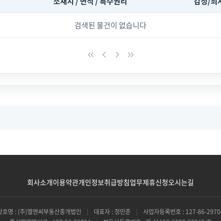
소재지 / 면적 / 특수권리
감정/최
검색된 물건이 없습니다
회사소개
이용약관
개인정보취급방침
업무제휴신청
오시는길
상호명 : (주)엘앤씨부동산중개법인
|
대표자 : 정민준
|
사업자등록번호 : 127-86-2970