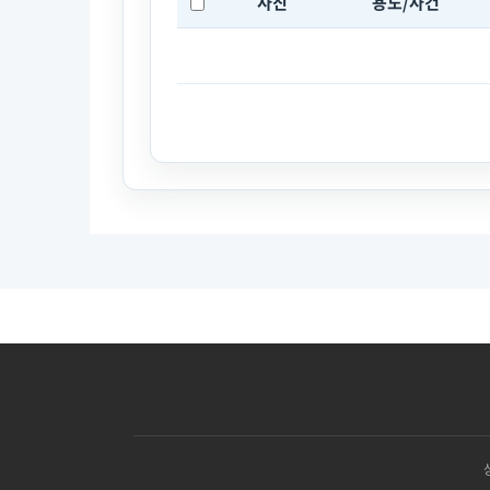
사진
용도/사건