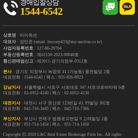
경매입찰상담
1544-6542
상호명
: 마이옥션
대표자
: 정민준 (email. lnccorp433@my-auction.co.kr)
사업자등록번호
: 127-86-29704
부동산등록번호
: 제41150-2023-00040호
통신판매업신고
: 제2011-경기의정부-0312호
본사
: 경기도 의정부시 녹양로 41 (가능동) 풍전빌딩 2층
대표전화 : 1544-6542 | 팩스 : 031-826-8923
강남지사
: 서울특별시 서초구 서초대로 347 서초크로바타워 6층
대표전화 : 02-6952-4240 | 팩스 : 02-6952-4230
대전지사
: 대전시 서구 둔산로 123번길 43, PJ빌딩 302호
대표전화 : 042-716-3445 | 팩스 : 042-716-7366
부산지사
: 부산시 연제구 법원로32번길 9 고려빌딩 2층
대표전화 : 051-714-1454 | 팩스 : 051-714-1450
Copyright ⓒ 2010 L&C Real Estate Brokerage Firm Inc. All rights