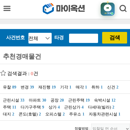
AI
챗봇
검색
사건번호
타경
추천경매물건
검색결과 :
0
건
유찰
89
변경
39
재진행
19
기각
1
매각
1
취하
1
신건
2
근린시설
33
아파트
30
공장
20
근린주택
19
숙박시설
12
주택
11
다가구주택
9
상가
4
근린상가
4
다세대(빌라)
2
대지
2
콘도(호텔)
2
오피스텔
2
주유소
1
자동차관련시설
1
정렬방법 :