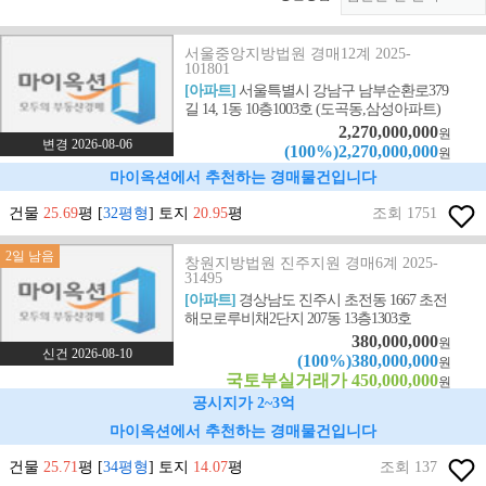
서울중앙지방법원 경매12계 2025-
101801
[아파트]
서울특별시 강남구 남부순환로379
길 14, 1동 10층1003호 (도곡동,삼성아파트)
2,270,000,000
원
변경 2026-08-06
(100%)2,270,000,000
원
마이옥션에서 추천하는 경매물건입니다
건물
25.69
평 [
32평형
] 토지
20.95
평
조회 1751
2일 남음
창원지방법원 진주지원 경매6계 2025-
31495
[아파트]
경상남도 진주시 초전동 1667 초전
해모로루비채2단지 207동 13층1303호
380,000,000
원
신건 2026-08-10
(100%)380,000,000
원
국토부실거래가 450,000,000
원
공시지가 2~3억
마이옥션에서 추천하는 경매물건입니다
건물
25.71
평 [
34평형
] 토지
14.07
평
조회 137