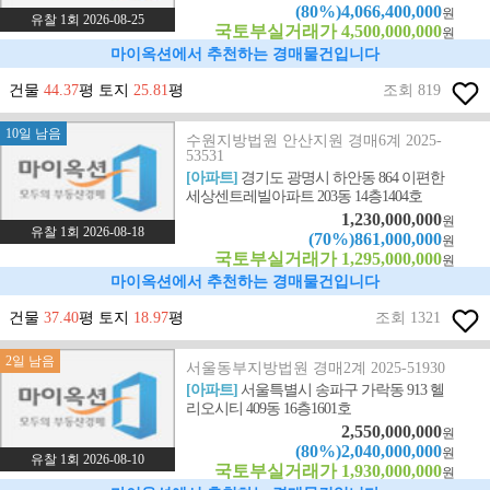
(80%)4,066,400,000
원
유찰 1회 2026-08-25
국토부실거래가 4,500,000,000
원
마이옥션에서 추천하는 경매물건입니다
건물
44.37
평 토지
25.81
평
조회 819
10일 남음
수원지방법원 안산지원 경매6계 2025-
53531
[아파트]
경기도 광명시 하안동 864 이편한
세상센트레빌아파트 203동 14층1404호
1,230,000,000
원
유찰 1회 2026-08-18
(70%)861,000,000
원
국토부실거래가 1,295,000,000
원
마이옥션에서 추천하는 경매물건입니다
건물
37.40
평 토지
18.97
평
조회 1321
2일 남음
서울동부지방법원 경매2계 2025-51930
[아파트]
서울특별시 송파구 가락동 913 헬
리오시티 409동 16층1601호
2,550,000,000
원
(80%)2,040,000,000
원
유찰 1회 2026-08-10
국토부실거래가 1,930,000,000
원