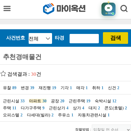
AI
챗봇
검색
사건번호
타경
추천경매물건
검색결과 :
30
건
유찰
89
변경
39
재진행
19
기각
1
매각
1
취하
1
신건
2
근린시설
33
아파트
30
공장
20
근린주택
19
숙박시설
12
주택
11
다가구주택
9
근린상가
4
상가
4
대지
2
콘도(호텔)
2
오피스텔
2
다세대(빌라)
2
주유소
1
자동차관련시설
1
정렬방법 :