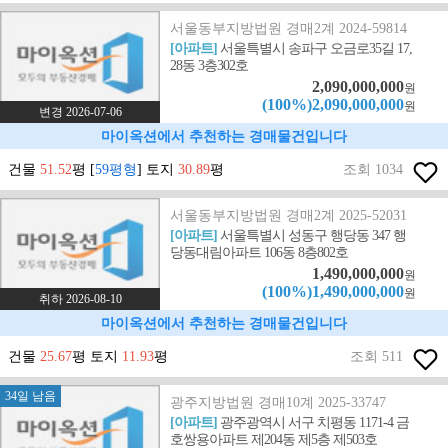
서울동부지방법원 경매2계 2024-59814
[아파트]
서울특별시 송파구 오금로35길 17,
28동 3층302호
2,090,000,000
원
(100%)2,090,000,000
원
변경 2026-07-06
마이옥션에서 추천하는 경매물건입니다
건물
51.52
평 [
59평형
] 토지
30.89
평
조회 1034
서울동부지방법원 경매2계 2025-52031
[아파트]
서울특별시 성동구 행당동 347 행
당동대림아파트 106동 8층802호
1,490,000,000
원
(100%)1,490,000,000
원
취하 2026-08-10
마이옥션에서 추천하는 경매물건입니다
건물
25.67
평 토지
11.93
평
조회 511
34일 남음
광주지방법원 경매10계 2025-33747
[아파트]
광주광역시 서구 치평동 1171-4 금
호쌍용아파트 제204동 제5층 제503호