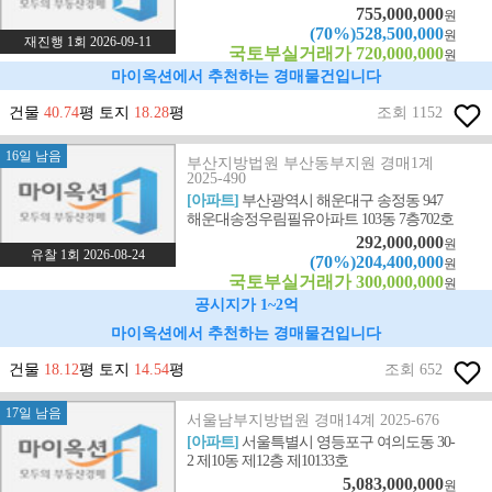
755,000,000
원
(70%)528,500,000
원
재진행 1회 2026-09-11
국토부실거래가 720,000,000
원
마이옥션에서 추천하는 경매물건입니다
건물
40.74
평 토지
18.28
평
조회 1152
16일 남음
부산지방법원 부산동부지원 경매1계
2025-490
[아파트]
부산광역시 해운대구 송정동 947
해운대송정우림필유아파트 103동 7층702호
292,000,000
원
유찰 1회 2026-08-24
(70%)204,400,000
원
국토부실거래가 300,000,000
원
공시지가 1~2억
마이옥션에서 추천하는 경매물건입니다
건물
18.12
평 토지
14.54
평
조회 652
17일 남음
서울남부지방법원 경매14계 2025-676
[아파트]
서울특별시 영등포구 여의도동 30-
2 제10동 제12층 제10133호
5,083,000,000
원