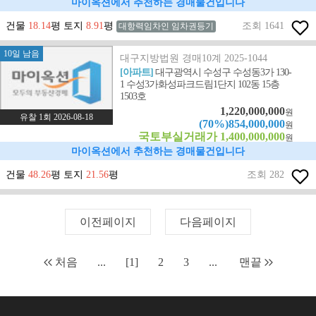
마이옥션에서 추천하는 경매물건입니다
건물
18.14
평 토지
8.91
평
조회 1641
대항력임차인 임차권등기
10일 남음
대구지방법원 경매10계 2025-1044
[아파트]
대구광역시 수성구 수성동3가 130-
1 수성3가화성파크드림1단지 102동 15층
1503호
1,220,000,000
원
유찰 1회 2026-08-18
(70%)854,000,000
원
국토부실거래가 1,400,000,000
원
마이옥션에서 추천하는 경매물건입니다
건물
48.26
평 토지
21.56
평
조회 282
이전페이지
다음페이지
처음
...
[1]
2
3
...
맨끝