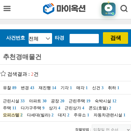
AI
챗봇
검색
사건번호
타경
추천경매물건
검색결과 :
2
건
유찰
89
변경
43
재진행
14
기각
1
매각
1
신건
3
취하
1
근린시설
33
아파트
30
공장
20
근린주택
19
숙박시설
12
주택
11
다가구주택
9
상가
4
근린상가
4
콘도(호텔)
2
오피스텔
2
다세대(빌라)
2
대지
2
주유소
1
자동차관련시설
1
정렬방법 :