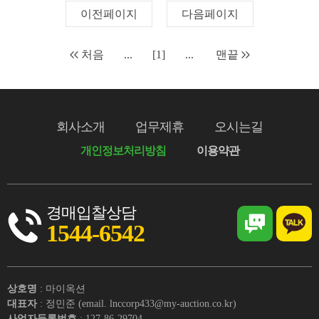
이전페이지
다음페이지
처음
...
[1]
...
맨끝
회사소개
업무제휴
오시는길
개인정보처리방침
이용약관
경매입찰상담
1544-6542
상호명
: 마이옥션
대표자
: 정민준 (email. lnccorp433@my-auction.co.kr)
사업자등록번호
: 127-86-29704