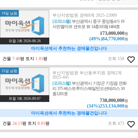
19일 남음
부산지방법원 경매8계 2025-22089
[오피스텔]
부산광역시 중구 중앙동4가 19
서린엘마르 센트로 뷰 14층103동1404호
173,000,000
원
(49%)84,770,000
원
유찰 2회 2026-08-26
마이옥션에서 추천하는 경매물건입니다
건물
7.40
평 토지
1.01
평
조회 158
31일 남음
부산지방법원 부산동부지원 경매2계
2025-445
[오피스텔]
부산광역시 기장군 기장읍 연화
리 375 베스트루이스해밀턴오션테라스 10
층1201호
유찰 3회 2026-09-07
738,000,000
원
(34%)253,134,000
원
마이옥션에서 추천하는 경매물건입니다
건물
24.13
평 토지
8.01
평
조회 473