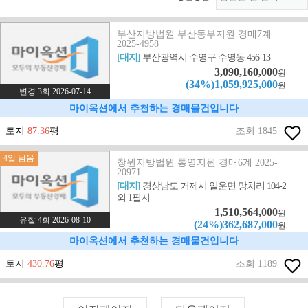
부산지방법원 부산동부지원 경매7계
2025-4958
[대지]
부산광역시 수영구 수영동 456-13
3,090,160,000
원
(34%)1,059,925,000
원
변경 3회 2026-07-14
마이옥션에서 추천하는 경매물건입니다
토지
87.36
평
조회 1845
4일 남음
창원지방법원 통영지원 경매6계 2025-
20971
[대지]
경상남도 거제시 일운면 망치리 104-2
외 1필지
1,510,564,000
원
유찰 4회 2026-08-10
(24%)362,687,000
원
마이옥션에서 추천하는 경매물건입니다
토지
430.76
평
조회 1189