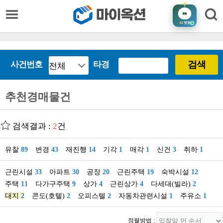
AI
챗봇
검색
사건번호
타경
추천경매물건
검색결과 :
2
건
유찰
89
변경
43
재진행
14
기각
1
매각
1
신건
3
취하
1
근린시설
33
아파트
30
공장
20
근린주택
19
숙박시설
12
주택
11
다가구주택
9
상가
4
근린상가
4
다세대(빌라)
2
대지
2
콘도(호텔)
2
오피스텔
2
자동차관련시설
1
주유소
1
정렬방법 :