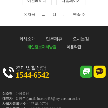
이전페이지
다음페이지
처음
...
[1]
...
맨끝
회사소개
업무제휴
오시는길
개인정보처리방침
이용약관
경매입찰상담
1544-6542
상호명
: 마이옥션
대표자
: 정민준 (email. lnccorp433@my-auction.co.kr)
사업자등록번호
: 127-86-29704