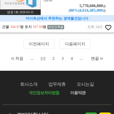
118-16
5,770,606,800
원
(80%)4,616,485,000
원
변경 1회 2026-03-31
마이옥션에서 추천하는 경매물건입니다
건물
344.87
평 토지
107.69
평
조회 2422
위반건축물
이전페이지
다음페이지
처음
...
[1]
2
3
4
...
맨끝
회사소개
업무제휴
오시는길
개인정보처리방침
이용약관