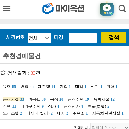
AI
챗봇
검색
사건번호
타경
추천경매물건
검색결과 :
33
건
유찰
89
변경
43
재진행
14
기각
1
매각
1
신건
3
취하
1
근린시설
33
아파트
30
공장
20
근린주택
19
숙박시설
12
주택
11
다가구주택
9
상가
4
근린상가
4
콘도(호텔)
2
오피스텔
2
다세대(빌라)
2
대지
2
주유소
1
자동차관련시설
1
정렬방법 :