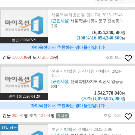
서울북부지방법원 경매7계 2025-13943
[근린시설]
서울특별시 동대문구 전농동 1-
216
16,054,340,500
원
(100%)16,054,340,500
원
변경 2026-07-21
마이옥션에서 추천하는 경매물건입니다
건물
1,080.36
평 토지
285.26
평
조회 805
전주지방법원 군산지원 경매4계 2024-
1833
[근린시설]
전북특별자치도 익산시 영등동
820-1
1,542,778,840
원
변경 1회 2026-04-20
(70%)1,079,945,000
원
마이옥션에서 추천하는 경매물건입니다
건물
295.91
평 토지
121.61
평
조회 1528
유치권
14일 남음
부산지방법원 경매2계 2025-3196