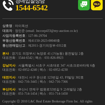
경매입찰상담
1544-6542
상호명
: 마이옥션
대표자
: 정민준 (email. lnccorp433@my-auction.co.kr)
사업자등록번호
: 127-86-29704
부동산등록번호
: 제41150-2023-00040호
통신판매업신고
: 제2011-경기의정부-0312호
본사
: 경기도 의정부시 녹양로 41 (가능동) 풍전빌딩 2층
대표전화 : 1544-6542 | 팩스 : 031-826-8923
강남지사
: 서울특별시 서초구 서초대로 347 서초크로바타워 6층
대표전화 : 02-6952-4240 | 팩스 : 02-6952-4230
대전지사
: 대전시 서구 둔산로 123번길 43, PJ빌딩 302호
대표전화 : 042-716-3445 | 팩스 : 042-716-7366
부산지사
: 부산시 연제구 법원로32번길 9 고려빌딩 2층
대표전화 : 051-714-1454 | 팩스 : 051-714-1450
Copyright ⓒ 2010 L&C Real Estate Brokerage Firm Inc. All rights