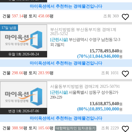
마이옥션에서 추천하는 경매물건입니다
건물
597.14
평 토지
458.08
평
조회 369
17일 남음
부산지방법원 부산동부지원 경매1계
2025-5252
[근린시설]
부산광역시 수영구 남천동 52-3
외 2필지
15,778,493,840
원
유찰 1회 2026-08-24
(70%)11,044,946,000
원
마이옥션에서 추천하는 경매물건입니다
건물
298.66
평 토지
283.99
평
조회 1031
서울동부지방법원 경매2계 2025-50791
[근린시설]
서울특별시 성동구 성수동2가
299-229
13,618,875,040
원
(80%)10,895,100,000
원
변경 1회 2026-07-06
마이옥션에서 추천하는 경매물건입니다
건물
388.98
평 토지
105.60
평
조회 2229
대항력임차인 임차권등기