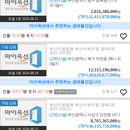
[근린시설]
부산광역시 중구 광복동1가 51
외 3필지
2,016,386,000
원
(70%)1,411,470,000
원
유찰 1회 2026-08-21
마이옥션에서 추천하는 경매물건입니다
건물
76.02
평 토지
33.91
평
조회 448
12일 남음
부산지방법원 부산서부지원 경매4계
2025-101582
[근린시설]
부산광역시 북구 덕천동 386-1 외
2필지
12,315,196,000
원
유찰 1회 2026-08-19
(70%)8,620,637,000
원
마이옥션에서 추천하는 경매물건입니다
건물
318.17
평 토지
407.50
평
조회 637
대항력임차인
18일 남음
부산지방법원 부산서부지원 경매5계
2025-101621
[근린시설]
부산광역시 사상구 감전동 147-3
8,765,365,000
원
(70%)6,135,756,000
원
유찰 1회 2026-08-25