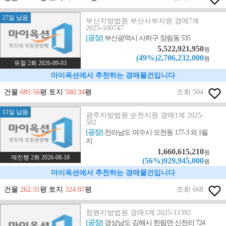
27일 남음
부산지방법원 부산서부지원 경매7계
2025-100747
[공장]
부산광역시 사하구 장림동 535
5,522,921,950
원
(49%)2,706,232,000
원
유찰 2회 2026-09-03
마이옥션에서 추천하는 경매물건입니다
건물
685.56
평 토지
500.34
평
조회 504
11일 남음
광주지방법원 순천지원 경매1계 2025-
502
[공장]
전라남도 여수시 오천동 177-3 외 1필
지
1,660,615,210
원
재진행 2회 2026-08-18
(56%)929,945,000
원
마이옥션에서 추천하는 경매물건입니다
건물
262.31
평 토지
324.07
평
조회 668
창원지방법원 경매3계 2025-11392
[공장]
경상남도 김해시 한림면 신천리 724