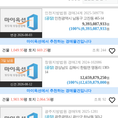
인천지방법원 경매24계 2025-509778
[공장]
인천광역시 남동구 고잔동 465-14
9,393,087,933
원
(100%)9,393,087,933
원
변경 2026-08-03
마이옥션에서 추천하는 경매물건입니다
건물
1,049.95
평 토지
669.25
평
조회 244
5일 남음
창원지방법원 경매2계 2024-102086
[공장]
경상남도 김해시 한림면 명동리 1383-
14
12,659,879,250
원
(100%)12,659,879,000
원
신건 2026-08-12
마이옥션에서 추천하는 경매물건입니다
건물
1,903.90
평 토지
2,064.56
평
조회 92
광주지방법원 경매9계 2025-1281
[공장]
광주광역시 광산구 하남동 503-2