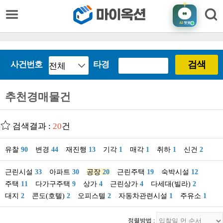
AI
챗봇
검색
사건번호
타경
추천경매물건
검색결과 :
20
건
유찰
90
변경
44
재진행
13
기각
1
매각
1
취하
1
신건
2
근린시설
33
아파트
30
공장
20
근린주택
19
숙박시설
12
주택
11
다가구주택
9
상가
4
근린상가
4
다세대(빌라)
2
대지
2
콘도(호텔)
2
오피스텔
2
자동차관련시설
1
주유소
1
정렬방법 :