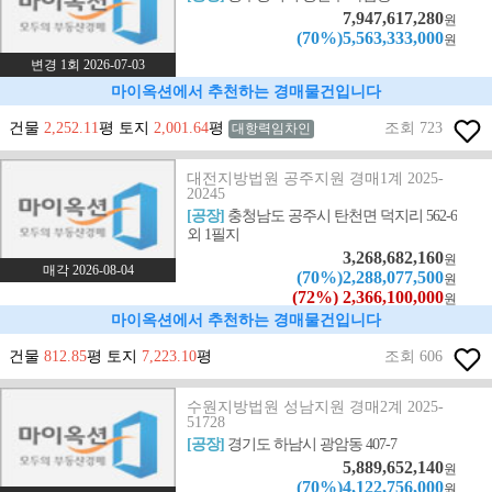
7,947,617,280
원
(70%)5,563,333,000
원
변경 1회 2026-07-03
마이옥션에서 추천하는 경매물건입니다
건물
2,252.11
평 토지
2,001.64
평
조회 723
대항력임차인
대전지방법원 공주지원 경매1계 2025-
20245
[공장]
충청남도 공주시 탄천면 덕지리 562-6
외 1필지
3,268,682,160
원
매각 2026-08-04
(70%)2,288,077,500
원
(72%) 2,366,100,000
원
마이옥션에서 추천하는 경매물건입니다
건물
812.85
평 토지
7,223.10
평
조회 606
수원지방법원 성남지원 경매2계 2025-
51728
[공장]
경기도 하남시 광암동 407-7
5,889,652,140
원
(70%)4,122,756,000
원