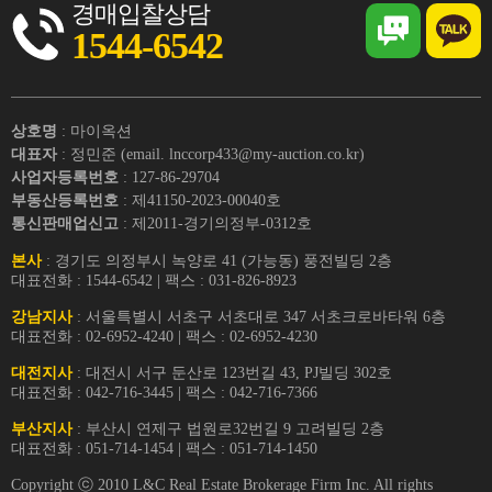
경매입찰상담
1544-6542
상호명
: 마이옥션
대표자
: 정민준 (email. lnccorp433@my-auction.co.kr)
사업자등록번호
: 127-86-29704
부동산등록번호
: 제41150-2023-00040호
통신판매업신고
: 제2011-경기의정부-0312호
본사
: 경기도 의정부시 녹양로 41 (가능동) 풍전빌딩 2층
대표전화 : 1544-6542 | 팩스 : 031-826-8923
강남지사
: 서울특별시 서초구 서초대로 347 서초크로바타워 6층
대표전화 : 02-6952-4240 | 팩스 : 02-6952-4230
대전지사
: 대전시 서구 둔산로 123번길 43, PJ빌딩 302호
대표전화 : 042-716-3445 | 팩스 : 042-716-7366
부산지사
: 부산시 연제구 법원로32번길 9 고려빌딩 2층
대표전화 : 051-714-1454 | 팩스 : 051-714-1450
Copyright ⓒ 2010 L&C Real Estate Brokerage Firm Inc. All rights