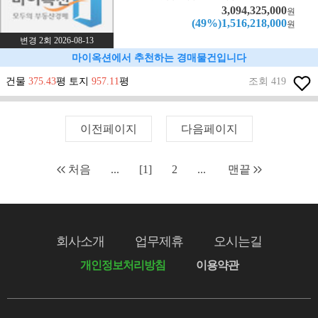
3,094,325,000
원
(49%)1,516,218,000
원
변경 2회 2026-08-13
마이옥션에서 추천하는 경매물건입니다
건물
375.43
평 토지
957.11
평
조회 419
이전페이지
다음페이지
처음
...
[1]
2
...
맨끝
회사소개
업무제휴
오시는길
개인정보처리방침
이용약관