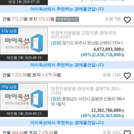
변경 1회 2026-07-20
마이옥션에서 추천하는 경매물건입니다
건물
772.25
평 토지
172.15
평
조회 708
대항력임차인
12일 남음
의정부지방법원 고양지원 경매10계
2025-62201
[공장]
경기도 파주시 문산읍 선유리 1374-3
4,972,893,300
원
(49%)2,436,718,000
원
재진행 2회 2026-08-19
마이옥션에서 추천하는 경매물건입니다
건물
1,521.80
평 토지
1,479.56
평
조회 1745
39일 남음
대전지방법원 천안지원 경매7계 2025-
11410
[공장]
충청남도 아산시 음봉면 산동리 596-4
외 1필지
12,302,786,000
원
재진행 2회 2026-09-15
(49%)6,028,365,000
원
마이옥션에서 추천하는 경매물건입니다
건물
684.64
평 토지
7,176.81
평
조회 1051