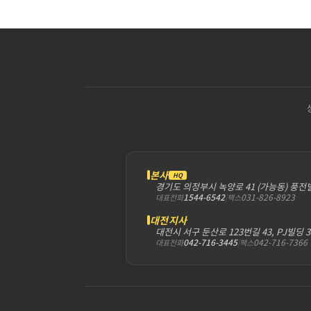
본사
HQ
경기도 의정부시 녹양로 41 (가능동) 풍전
1544-6542
|
031-826-8923
대표전화
팩스
대전지사
대전시 서구 둔산로 123번길 43, PJ빌딩 
042-716-3445
|
042-716-7366
대표전화
팩스