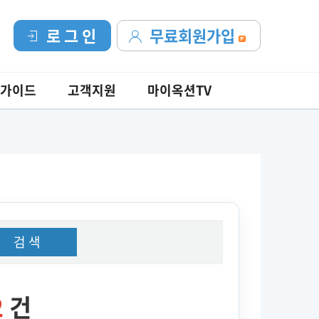
로 그 인
무료회원가입
가이드
고객지원
마이옥션TV
검 색
2
건