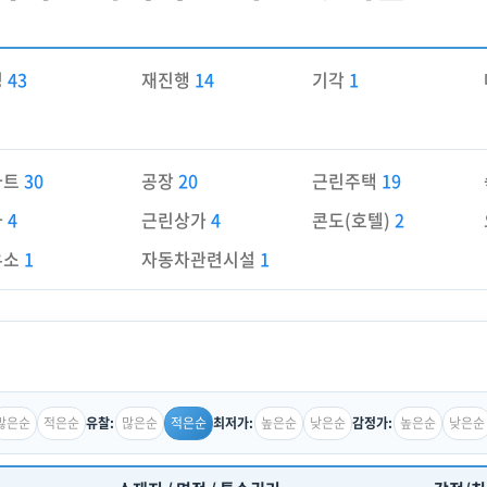
경
43
재진행
14
기각
1
파트
30
공장
20
근린주택
19
가
4
근린상가
4
콘도(호텔)
2
유소
1
자동차관련시설
1
많은순
적은순
많은순
적은순
높은순
낮은순
높은순
낮은순
유찰:
최저가:
감정가: