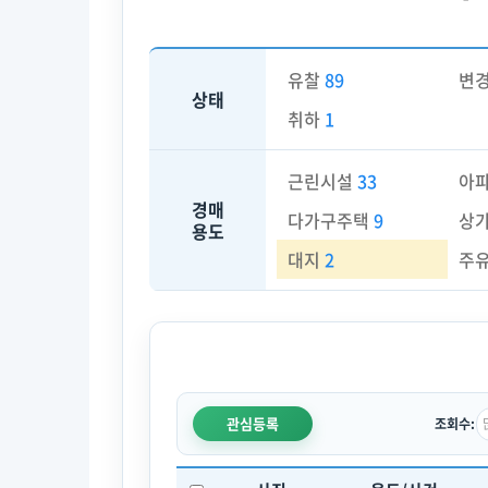
유찰
89
변
상태
취하
1
근린시설
33
아
경매
다가구주택
9
상
용도
대지
2
주
관심등록
조회수: