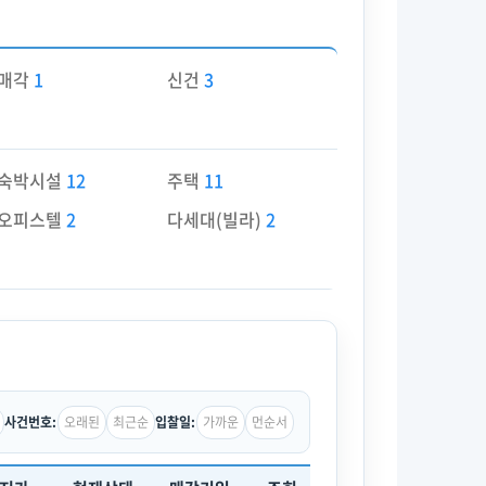
매각
1
신건
3
숙박시설
12
주택
11
오피스텔
2
다세대(빌라)
2
오래된
최근순
가까운
먼순서
사건번호:
입찰일: