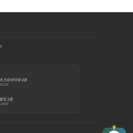
4
서초크로바타워 6층
-4230
빌딩 2층
-1450