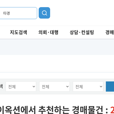
타경
지도검색
의뢰·대행
상담·컨설팅
경매
색
이옥션에서 추천하는 경매물건 :