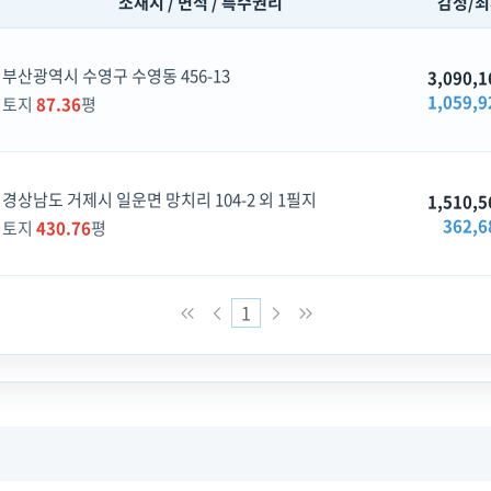
소재지 / 면적 / 특수권리
감정/
부산광역시 수영구 수영동 456-13
3,090,1
1,059,9
토지
87.36
평
경상남도 거제시 일운면 망치리 104-2 외 1필지
1,510,5
362,6
토지
430.76
평
1