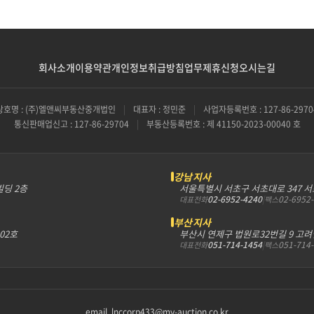
회사소개
이용약관
개인정보취급방침
업무제휴신청
오시는길
상호명 : (주)엘앤씨부동산중개법인
|
대표자 : 정민준
|
사업자등록번호 : 127-86-2970
통신판매업신고 : 127-86-29704
|
부동산등록번호 : 제 41150-2023-00040 호
강남지사
빌딩 2층
서울특별시 서초구 서초대로 347 
02-6952-4240
|
02-6952
대표전화
팩스
부산지사
302호
부산시 연제구 법원로32번길 9 고려
051-714-1454
|
051-714
대표전화
팩스
email. lnccorp433@my-auction.co.kr