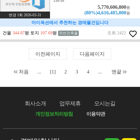
118-16
5,770,606,800
원
(80%)4,616,485,000
원
변경 1회 2026-03-31
마이옥션에서 추천하는 경매물건입니다
건물
344.87
평 토지
107.69
평
조회 2422
위반건축물
이전페이지
다음페이지
처음
...
[1]
2
3
4
...
맨끝
회사소개
업무제휴
오시는길
개인정보처리방침
이용약관