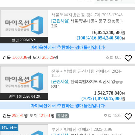
서울북부지방법원 경매7계 2025-13943
[근린시설]
서울특별시 동대문구 전농동 1-
216
16,054,340,500
원
(100%)16,054,340,500
원
변경 2026-07-21
마이옥션에서 추천하는 경매물건입니다
건물
1,080.36
평 토지
285.26
평
조회 805
전주지방법원 군산지원 경매4계 2024-
1833
[근린시설]
전북특별자치도 익산시 영등동
820-1
1,542,778,840
원
변경 1회 2026-04-20
(70%)1,079,945,000
원
마이옥션에서 추천하는 경매물건입니다
건물
295.91
평 토지
121.61
평
조회 1528
유치권
14일 남음
부산지방법원 경매2계 2025-3196