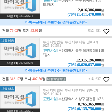
[근린시설]
부산광역시 중구 광복동1가 51
외 3필지
2,016,386,000
원
(70%)1,411,470,000
원
유찰 1회 2026-08-21
마이옥션에서 추천하는 경매물건입니다
건물
76.02
평 토지
33.91
평
조회 451
12일 남음
부산지방법원 부산서부지원 경매4계
2025-101582
[근린시설]
부산광역시 북구 덕천동 386-1 외
2필지
12,315,196,000
원
유찰 1회 2026-08-19
(70%)8,620,637,000
원
마이옥션에서 추천하는 경매물건입니다
건물
318.17
평 토지
407.50
평
조회 637
대항력임차인
18일 남음
부산지방법원 부산서부지원 경매5계
2025-101621
[근린시설]
부산광역시 사상구 감전동 147-3
8,765,365,000
원
(70%)6,135,756,000
원
유찰 1회 2026-08-25