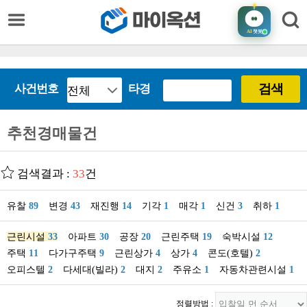
AI
챗봇
검색
사건번호
타경
추천경매물건
검색결과 :
33
건
유찰
89
변경
43
재진행
14
기각
1
매각
1
신건
3
취하
1
근린시설
33
아파트
30
공장
20
근린주택
19
숙박시설
12
주택
11
다가구주택
9
근린상가
4
상가
4
콘도(호텔)
2
오피스텔
2
다세대(빌라)
2
대지
2
주유소
1
자동차관련시설
1
정렬방법 :