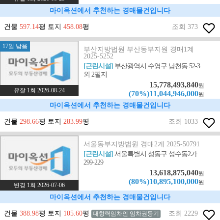
마이옥션에서 추천하는 경매물건입니다
건물
597.14
평 토지
458.08
평
조회 373
17일 남음
부산지방법원 부산동부지원 경매1계
2025-5252
[근린시설]
부산광역시 수영구 남천동 52-3
외 2필지
15,778,493,840
원
유찰 1회 2026-08-24
(70%)11,044,946,000
원
마이옥션에서 추천하는 경매물건입니다
건물
298.66
평 토지
283.99
평
조회 1033
서울동부지방법원 경매2계 2025-50791
[근린시설]
서울특별시 성동구 성수동2가
299-229
13,618,875,040
원
(80%)10,895,100,000
원
변경 1회 2026-07-06
마이옥션에서 추천하는 경매물건입니다
건물
388.98
평 토지
105.60
평
조회 2229
대항력임차인 임차권등기