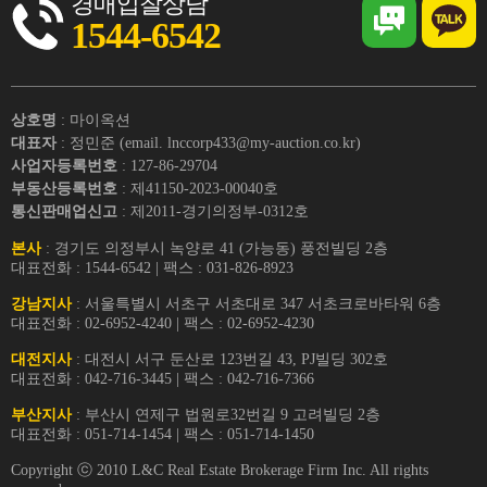
경매입찰상담
1544-6542
상호명
: 마이옥션
대표자
: 정민준 (email. lnccorp433@my-auction.co.kr)
사업자등록번호
: 127-86-29704
부동산등록번호
: 제41150-2023-00040호
통신판매업신고
: 제2011-경기의정부-0312호
본사
: 경기도 의정부시 녹양로 41 (가능동) 풍전빌딩 2층
대표전화 : 1544-6542 | 팩스 : 031-826-8923
강남지사
: 서울특별시 서초구 서초대로 347 서초크로바타워 6층
대표전화 : 02-6952-4240 | 팩스 : 02-6952-4230
대전지사
: 대전시 서구 둔산로 123번길 43, PJ빌딩 302호
대표전화 : 042-716-3445 | 팩스 : 042-716-7366
부산지사
: 부산시 연제구 법원로32번길 9 고려빌딩 2층
대표전화 : 051-714-1454 | 팩스 : 051-714-1450
Copyright ⓒ 2010 L&C Real Estate Brokerage Firm Inc. All rights