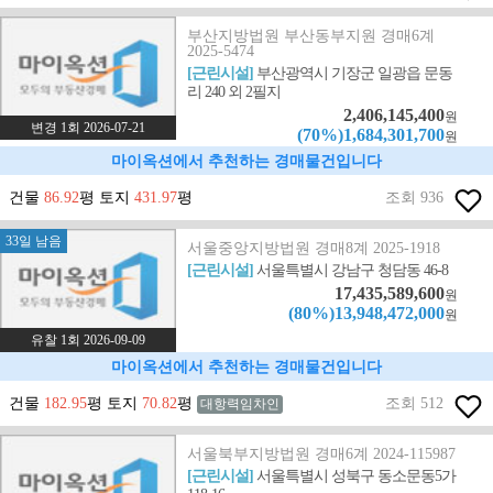
부산지방법원 부산동부지원 경매6계
2025-5474
[근린시설]
부산광역시 기장군 일광읍 문동
리 240 외 2필지
2,406,145,400
원
변경 1회 2026-07-21
(70%)1,684,301,700
원
마이옥션에서 추천하는 경매물건입니다
건물
86.92
평 토지
431.97
평
조회 936
33일 남음
서울중앙지방법원 경매8계 2025-1918
[근린시설]
서울특별시 강남구 청담동 46-8
17,435,589,600
원
(80%)13,948,472,000
원
유찰 1회 2026-09-09
마이옥션에서 추천하는 경매물건입니다
건물
182.95
평 토지
70.82
평
조회 512
대항력임차인
서울북부지방법원 경매6계 2024-115987
[근린시설]
서울특별시 성북구 동소문동5가