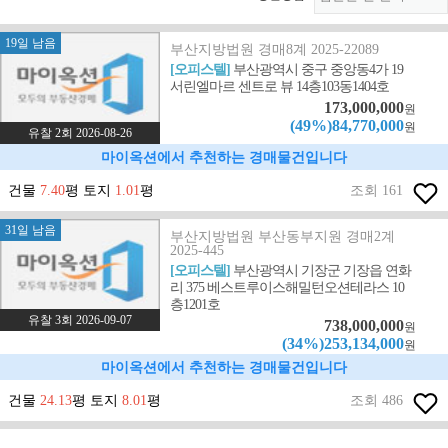
19일 남음
부산지방법원 경매8계 2025-22089
[오피스텔]
부산광역시 중구 중앙동4가 19
서린엘마르 센트로 뷰 14층103동1404호
173,000,000
원
(49%)84,770,000
원
유찰 2회 2026-08-26
마이옥션에서 추천하는 경매물건입니다
건물
7.40
평 토지
1.01
평
조회 161
31일 남음
부산지방법원 부산동부지원 경매2계
2025-445
[오피스텔]
부산광역시 기장군 기장읍 연화
리 375 베스트루이스해밀턴오션테라스 10
층1201호
유찰 3회 2026-09-07
738,000,000
원
(34%)253,134,000
원
마이옥션에서 추천하는 경매물건입니다
건물
24.13
평 토지
8.01
평
조회 486