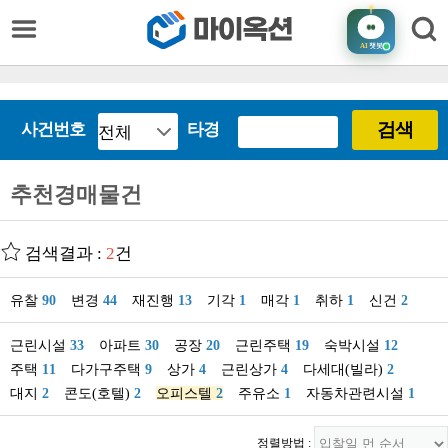
AI
챗봇
검색
사건번호
타경
추천경매물건
검색결과 :
2
건
유찰
90
변경
44
재진행
13
기각
1
매각
1
취하
1
신건
2
근린시설
33
아파트
30
공장
20
근린주택
19
숙박시설
12
주택
11
다가구주택
9
상가
4
근린상가
4
다세대(빌라)
2
대지
2
콘도(호텔)
2
오피스텔
2
주유소
1
자동차관련시설
1
정렬방법 :