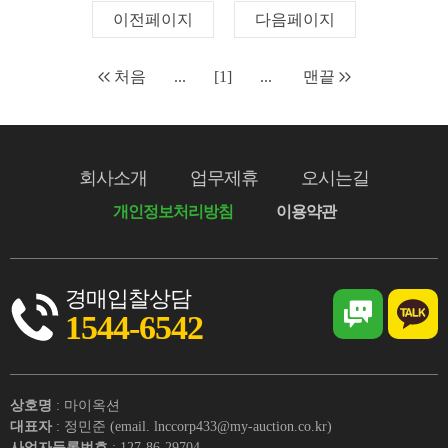
이전페이지
다음페이지
처음
...
[1]
...
맨끝
회사소개
업무제휴
오시는길
개인정보처리방침
이용약관
경매입찰상담
1544-6542
상호명
: 마이옥션
대표자
: 정민준 (email. lnccorp433@my-auction.co.kr)
사업자등록번호
: 127-86-29704