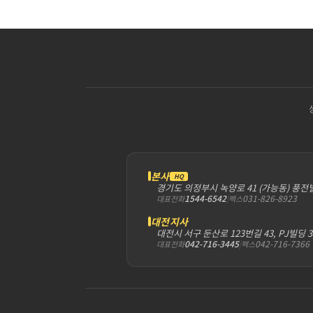
본사
HQ
경기도 의정부시 녹양로 41 (가능동) 풍전
1544-6542
|
031-826-8923
대표전화
팩스
대전지사
대전시 서구 둔산로 123번길 43, PJ빌딩 
042-716-3445
|
042-716-7366
대표전화
팩스