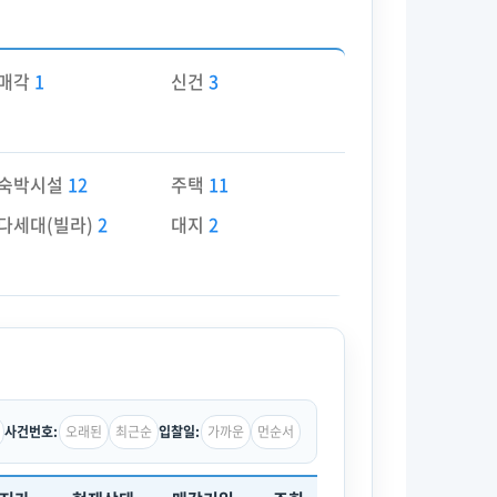
매각
1
신건
3
숙박시설
12
주택
11
다세대(빌라)
2
대지
2
오래된
최근순
가까운
먼순서
사건번호:
입찰일: