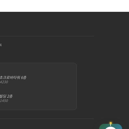
4
서초크로바타워 6층
-4230
빌딩 2층
-1450