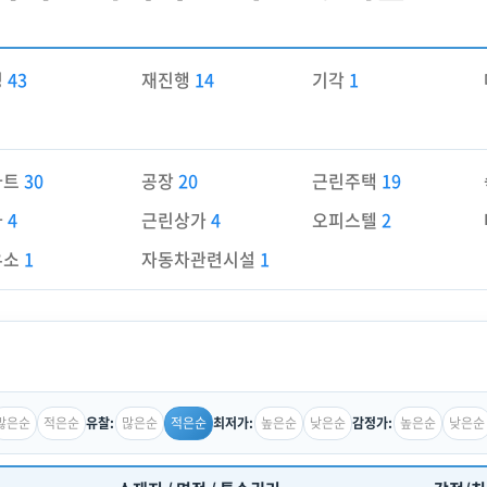
경
43
재진행
14
기각
1
파트
30
공장
20
근린주택
19
가
4
근린상가
4
오피스텔
2
유소
1
자동차관련시설
1
많은순
적은순
많은순
적은순
높은순
낮은순
높은순
낮은순
유찰:
최저가:
감정가: