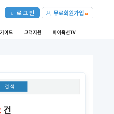
로 그 인
무료회원가입
가이드
고객지원
마이옥션TV
검 색
2
건