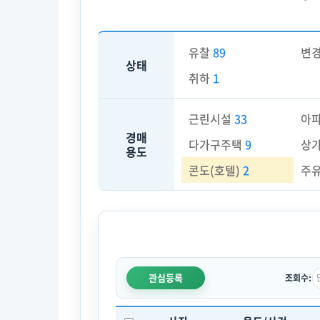
유찰
89
변
상태
취하
1
근린시설
33
아
경매
다가구주택
9
상
용도
콘도(호텔)
2
주
관심등록
조회수: