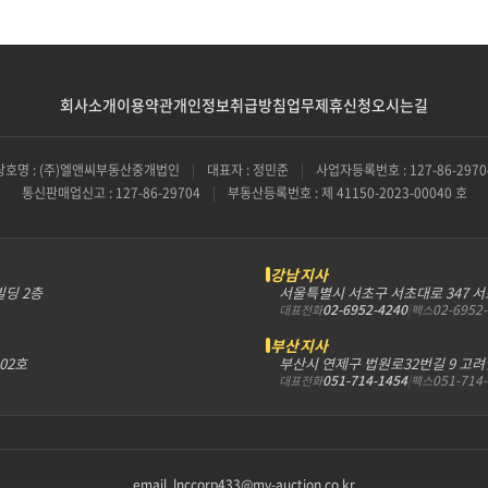
회사소개
이용약관
개인정보취급방침
업무제휴신청
오시는길
상호명 : (주)엘앤씨부동산중개법인
|
대표자 : 정민준
|
사업자등록번호 : 127-86-2970
통신판매업신고 : 127-86-29704
|
부동산등록번호 : 제 41150-2023-00040 호
강남지사
빌딩 2층
서울특별시 서초구 서초대로 347 
02-6952-4240
|
02-6952
대표전화
팩스
부산지사
302호
부산시 연제구 법원로32번길 9 고려
051-714-1454
|
051-714
대표전화
팩스
email. lnccorp433@my-auction.co.kr