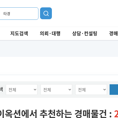
타경
지도검색
의뢰·대행
상담·컨설팅
경매
색
이옥션에서 추천하는 경매물건 :