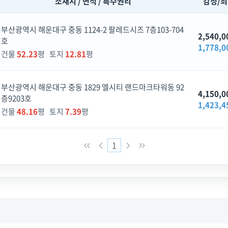
소재지 / 면적 / 특수권리
감정/
부산광역시 해운대구 중동 1124-2 팔레드시즈 7층103-704
2,540,0
호
1,778,0
건물
52.23
평 토지
12.81
평
부산광역시 해운대구 중동 1829 엘시티 랜드마크타워동 92
4,150,0
층9203호
1,423,4
건물
48.16
평 토지
7.39
평
1