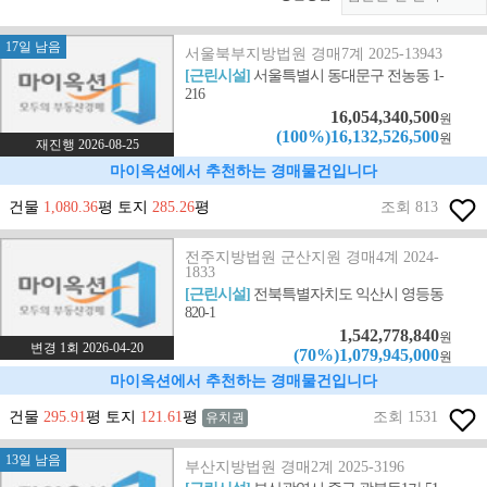
17일 남음
서울북부지방법원 경매7계 2025-13943
[근린시설]
서울특별시 동대문구 전농동 1-
216
16,054,340,500
원
(100%)16,132,526,500
원
재진행 2026-08-25
마이옥션에서 추천하는 경매물건입니다
건물
1,080.36
평 토지
285.26
평
조회 813
전주지방법원 군산지원 경매4계 2024-
1833
[근린시설]
전북특별자치도 익산시 영등동
820-1
1,542,778,840
원
변경 1회 2026-04-20
(70%)1,079,945,000
원
마이옥션에서 추천하는 경매물건입니다
건물
295.91
평 토지
121.61
평
조회 1531
유치권
13일 남음
부산지방법원 경매2계 2025-3196