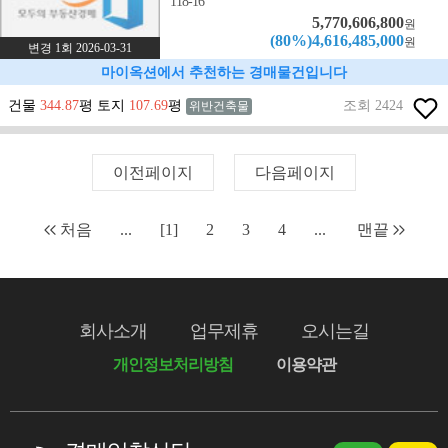
118-16
5,770,606,800
원
(80%)4,616,485,000
원
변경 1회 2026-03-31
마이옥션에서 추천하는 경매물건입니다
건물
344.87
평 토지
107.69
평
조회 2424
위반건축물
이전페이지
다음페이지
처음
...
[1]
2
3
4
...
맨끝
회사소개
업무제휴
오시는길
개인정보처리방침
이용약관