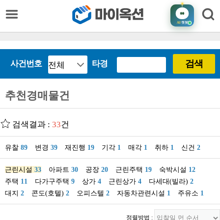
AI
챗봇
검색
사건번호
타경
추천경매물건
검색결과 :
33
건
유찰
89
변경
39
재진행
19
기각
1
매각
1
취하
1
신건
2
근린시설
33
아파트
30
공장
20
근린주택
19
숙박시설
12
주택
11
다가구주택
9
상가
4
근린상가
4
다세대(빌라)
2
대지
2
콘도(호텔)
2
오피스텔
2
자동차관련시설
1
주유소
1
정렬방법 :