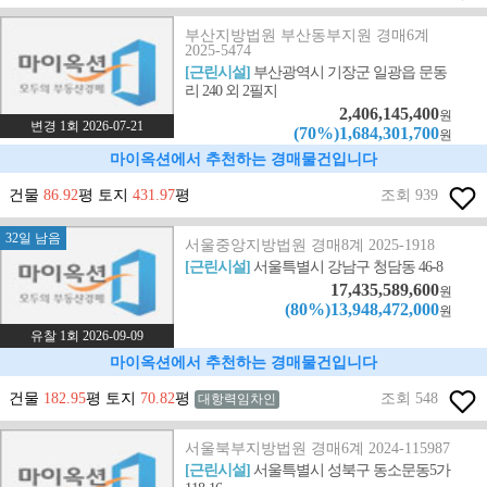
부산지방법원 부산동부지원 경매6계
2025-5474
[근린시설]
부산광역시 기장군 일광읍 문동
리 240 외 2필지
2,406,145,400
원
변경 1회 2026-07-21
(70%)1,684,301,700
원
마이옥션에서 추천하는 경매물건입니다
건물
86.92
평 토지
431.97
평
조회 939
32일 남음
서울중앙지방법원 경매8계 2025-1918
[근린시설]
서울특별시 강남구 청담동 46-8
17,435,589,600
원
(80%)13,948,472,000
원
유찰 1회 2026-09-09
마이옥션에서 추천하는 경매물건입니다
건물
182.95
평 토지
70.82
평
조회 548
대항력임차인
서울북부지방법원 경매6계 2024-115987
[근린시설]
서울특별시 성북구 동소문동5가