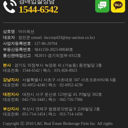
경매입찰상담
1544-6542
상호명
: 마이옥션
대표자
: 정민준 (email. lnccorp433@my-auction.co.kr)
사업자등록번호
: 127-86-29704
부동산등록번호
: 제41150-2023-00040호
통신판매업신고
: 제2011-경기의정부-0312호
본사
: 경기도 의정부시 녹양로 41 (가능동) 풍전빌딩 2층
대표전화 : 1544-6542 | 팩스 : 031-826-8923
강남지사
: 서울특별시 서초구 서초대로 347 서초크로바타워 6층
대표전화 : 02-6952-4240 | 팩스 : 02-6952-4230
대전지사
: 대전시 서구 둔산로 123번길 43, PJ빌딩 302호
대표전화 : 042-716-3445 | 팩스 : 042-716-7366
부산지사
: 부산시 연제구 법원로32번길 9 고려빌딩 2층
대표전화 : 051-714-1454 | 팩스 : 051-714-1450
Copyright ⓒ 2010 L&C Real Estate Brokerage Firm Inc. All rights