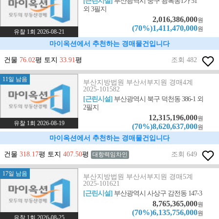
[근린시설]
부산광역시 중구 광복동1가 51
외 3필지
2,016,386,000
원
(70%)1,411,470,000
원
유찰 1회 2026-08-21
마이옥션에서 추천하는 경매물건입니다
건물
76.02
평 토지
33.91
평
조회 482
11일 남음
부산지방법원 부산서부지원 경매4계
2025-101582
[근린시설]
부산광역시 북구 덕천동 386-1 외
2필지
12,315,196,000
원
유찰 1회 2026-08-19
(70%)8,620,637,000
원
마이옥션에서 추천하는 경매물건입니다
건물
318.17
평 토지
407.50
평
조회 649
대항력임차인
17일 남음
부산지방법원 부산서부지원 경매5계
2025-101621
[근린시설]
부산광역시 사상구 감전동 147-3
8,765,365,000
원
(70%)6,135,756,000
원
유찰 1회 2026-08-25