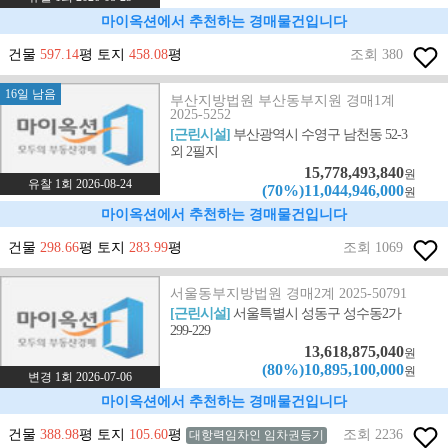
마이옥션에서 추천하는 경매물건입니다
건물
597.14
평 토지
458.08
평
조회 380
16일 남음
부산지방법원 부산동부지원 경매1계
2025-5252
[근린시설]
부산광역시 수영구 남천동 52-3
외 2필지
15,778,493,840
원
유찰 1회 2026-08-24
(70%)11,044,946,000
원
마이옥션에서 추천하는 경매물건입니다
건물
298.66
평 토지
283.99
평
조회 1069
서울동부지방법원 경매2계 2025-50791
[근린시설]
서울특별시 성동구 성수동2가
299-229
13,618,875,040
원
(80%)10,895,100,000
원
변경 1회 2026-07-06
마이옥션에서 추천하는 경매물건입니다
건물
388.98
평 토지
105.60
평
조회 2236
대항력임차인 임차권등기