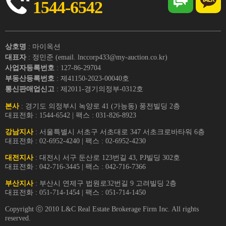
1544-6542
상호명
: 마이옥션
대표자
: 정민준 (email. lnccorp433@my-auction.co.kr)
사업자등록번호
: 127-86-29704
부동산등록번호
: 제41150-2023-00040호
통신판매업신고
: 제2011-경기의정부-0312호
본사
: 경기도 의정부시 녹양로 41 (가능동) 풍전빌딩 2층
대표전화 : 1544-6542 | 팩스 : 031-826-8923
강남지사
: 서울특별시 서초구 서초대로 347 서초크로바타워 6층
대표전화 : 02-6952-4240 | 팩스 : 02-6952-4230
대전지사
: 대전시 서구 둔산로 123번길 43, PJ빌딩 302호
대표전화 : 042-716-3445 | 팩스 : 042-716-7366
부산지사
: 부산시 연제구 법원로32번길 9 고려빌딩 2층
대표전화 : 051-714-1454 | 팩스 : 051-714-1450
Copyright ⓒ 2010 L&C Real Estate Brokerage Firm Inc. All rights
reserved.