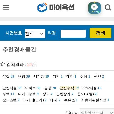
AI
챗봇
검색
사건번호
타경
추천경매물건
검색결과 :
19
건
유찰
89
변경
39
재진행
19
기각
1
매각
1
취하
1
신건
2
근린시설
33
아파트
30
공장
20
근린주택
19
숙박시설
12
주택
11
다가구주택
9
상가
4
근린상가
4
콘도(호텔)
2
오피스텔
2
다세대(빌라)
2
대지
2
주유소
1
자동차관련시설
1
정렬방법 :