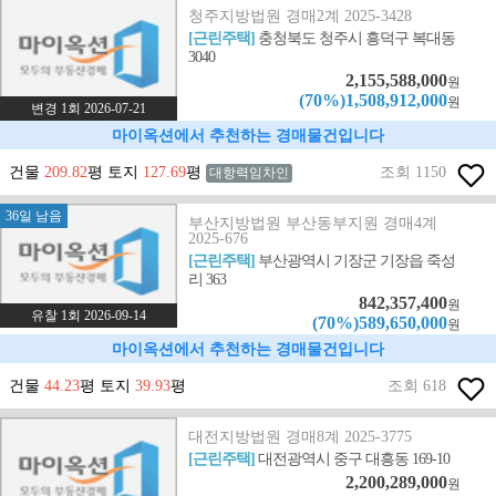
청주지방법원 경매2계 2025-3428
[근린주택]
충청북도 청주시 흥덕구 복대동
3040
2,155,588,000
원
(70%)1,508,912,000
원
변경 1회 2026-07-21
마이옥션에서 추천하는 경매물건입니다
건물
209.82
평 토지
127.69
평
조회 1150
대항력임차인
36일 남음
부산지방법원 부산동부지원 경매4계
2025-676
[근린주택]
부산광역시 기장군 기장읍 죽성
리 363
842,357,400
원
유찰 1회 2026-09-14
(70%)589,650,000
원
마이옥션에서 추천하는 경매물건입니다
건물
44.23
평 토지
39.93
평
조회 618
대전지방법원 경매8계 2025-3775
[근린주택]
대전광역시 중구 대흥동 169-10
2,200,289,000
원