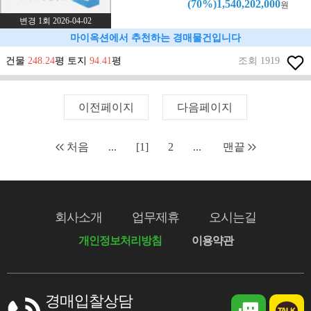
(70%)1,540,202,000
원
변경 1회 2026-04-02
마이옥션에서 추천하는 경매물건입니다
건물
248.24
평 토지
94.41
평
조회 1919
이전페이지
다음페이지
처음
...
[1]
2
...
맨끝
회사소개
업무제휴
오시는길
개인정보처리방침
이용약관
경매입찰상담