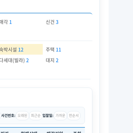
매각
1
신건
3
숙박시설
12
주택
11
다세대(빌라)
2
대지
2
오래된
최근순
가까운
먼순서
사건번호:
입찰일: