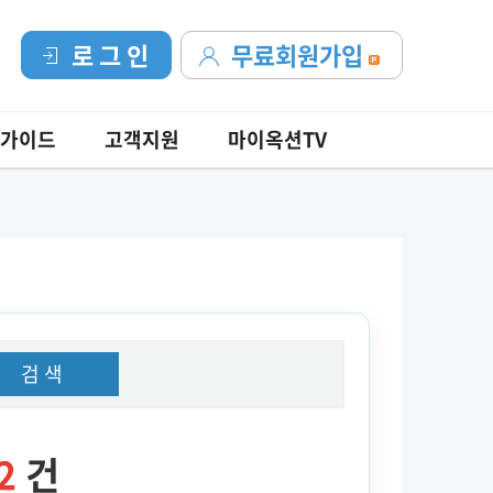
로 그 인
무료회원가입
가이드
고객지원
마이옥션TV
검 색
2
건