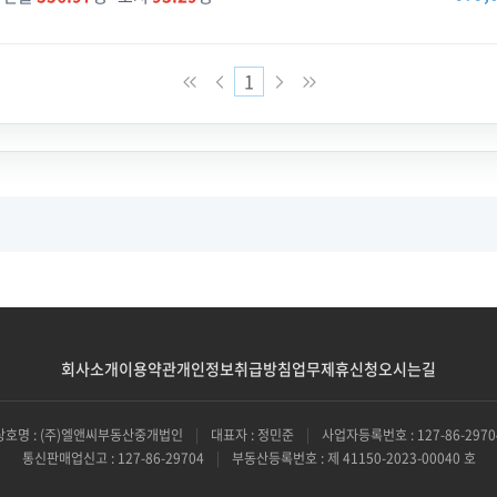
1
회사소개
이용약관
개인정보취급방침
업무제휴신청
오시는길
상호명 : (주)엘앤씨부동산중개법인
|
대표자 : 정민준
|
사업자등록번호 : 127-86-2970
통신판매업신고 : 127-86-29704
|
부동산등록번호 : 제 41150-2023-00040 호