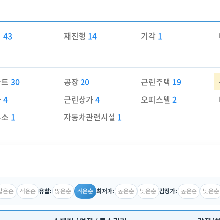
경
43
재진행
14
기각
1
파트
30
공장
20
근린주택
19
가
4
근린상가
4
오피스텔
2
유소
1
자동차관련시설
1
많은순
적은순
많은순
적은순
높은순
낮은순
높은순
낮은순
유찰:
최저가:
감정가: