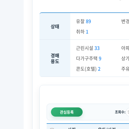
유찰
89
변
상태
취하
1
근린시설
33
아
경매
다가구주택
9
상
용도
콘도(호텔)
2
주
관심등록
조회수: