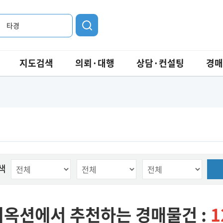
타경
지도검색
의뢰·대행
상담·컨설팅
경매
색
옥션에서 추천하는 경매물건 :
1