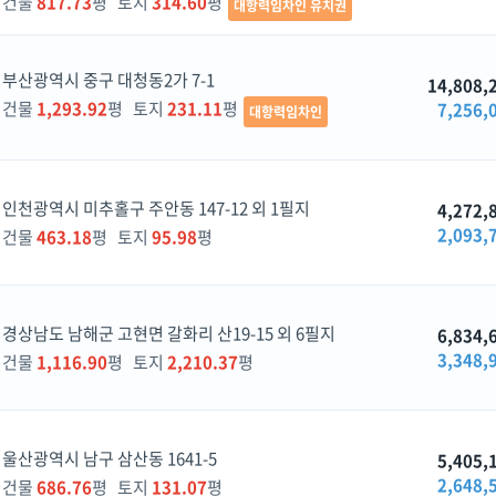
건물
817.73
평 토지
314.60
평
대항력임차인 유치권
부산광역시 중구 대청동2가 7-1
14,808,
건물
1,293.92
평 토지
231.11
평
7,256,
대항력임차인
인천광역시 미추홀구 주안동 147-12 외 1필지
4,272,
2,093,
건물
463.18
평 토지
95.98
평
경상남도 남해군 고현면 갈화리 산19-15 외 6필지
6,834,
3,348,
건물
1,116.90
평 토지
2,210.37
평
울산광역시 남구 삼산동 1641-5
5,405,
2,648,
건물
686.76
평 토지
131.07
평