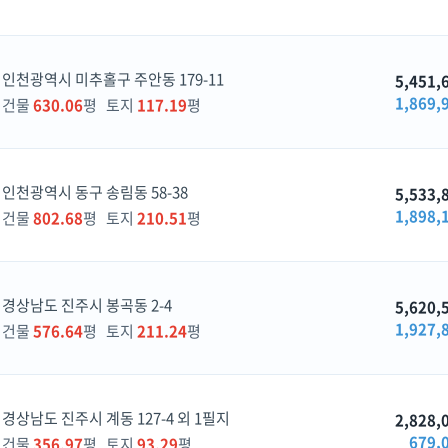
인천광역시 미추홀구 주안동 179-11
5,451,
1,869,
건물
630.06
평 토지
117.19
평
인천광역시 동구 송림동 58-38
5,533,
1,898,
건물
802.68
평 토지
210.51
평
경상남도 진주시 봉곡동 2-4
5,620,
1,927,
건물
576.64
평 토지
211.24
평
경상남도 진주시 계동 127-4 외 1필지
2,828,
679,
건물
356.97
평 토지
93.29
평