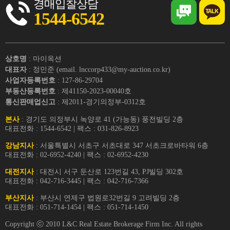
경매입찰상담
1544-6542
상호명
: 마이옥션
대표자
: 정민준 (email. lnccorp433@my-auction.co.kr)
사업자등록번호
: 127-86-29704
부동산등록번호
: 제41150-2023-00040호
통신판매업신고
: 제2011-경기의정부-0312호
본사
: 경기도 의정부시 녹양로 41 (가능동) 풍전빌딩 2층
대표전화 : 1544-6542 | 팩스 : 031-826-8923
강남지사
: 서울특별시 서초구 서초대로 347 서초크로바타워 6층
대표전화 : 02-6952-4240 | 팩스 : 02-6952-4230
대전지사
: 대전시 서구 둔산로 123번길 43, PJ빌딩 302호
대표전화 : 042-716-3445 | 팩스 : 042-716-7366
부산지사
: 부산시 연제구 법원로32번길 9 고려빌딩 2층
대표전화 : 051-714-1454 | 팩스 : 051-714-1450
Copyright ⓒ 2010 L&C Real Estate Brokerage Firm Inc. All rights