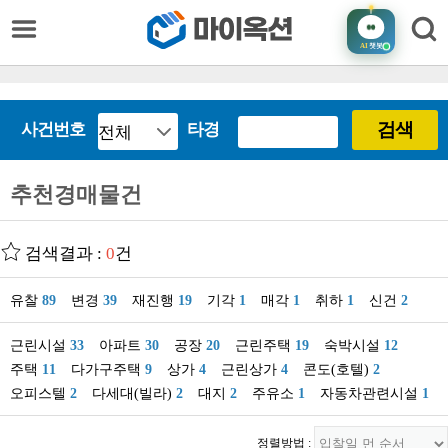
AI
챗봇
검색
사건번호
타경
추천경매물건
검색결과 :
0
건
유찰
89
변경
39
재진행
19
기각
1
매각
1
취하
1
신건
2
근린시설
33
아파트
30
공장
20
근린주택
19
숙박시설
12
주택
11
다가구주택
9
상가
4
근린상가
4
콘도(호텔)
2
오피스텔
2
다세대(빌라)
2
대지
2
주유소
1
자동차관련시설
1
정렬방법 :