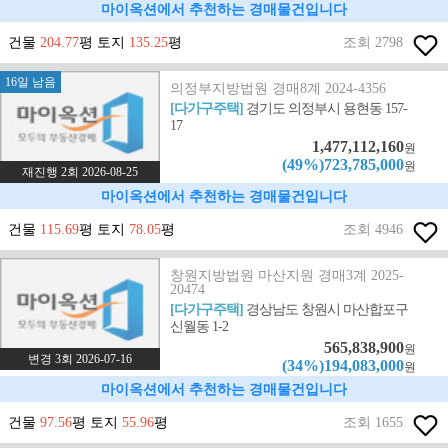
마이옥션에서 추천하는 경매물건입니다
건물
204.77
평 토지
135.25
평
조회 2798
16일 남음
의정부지방법원 경매8계 2024-4356
[다가구주택]
경기도 의정부시 용현동 157-
17
1,477,112,160
원
(49%)723,785,000
원
재진행 2회 2026-08-25
마이옥션에서 추천하는 경매물건입니다
건물
115.69
평 토지
78.05
평
조회 4946
창원지방법원 마산지원 경매3계 2025-
20474
[다가구주택]
경상남도 창원시 마산합포구
신월동 1-2
565,838,900
원
변경 3회 2026-07-16
(34%)194,083,000
원
마이옥션에서 추천하는 경매물건입니다
건물
97.56
평 토지
55.96
평
조회 1655