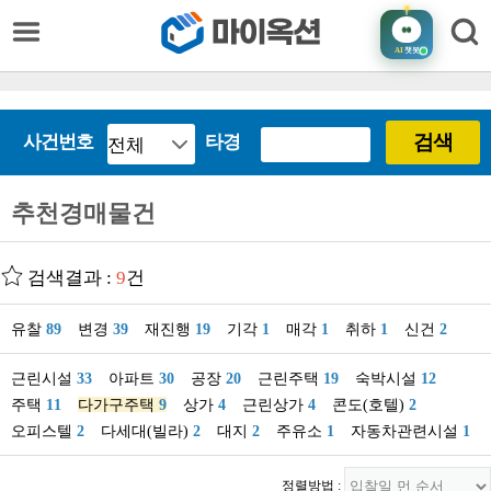
AI
챗봇
검색
사건번호
타경
추천경매물건
검색결과 :
9
건
유찰
89
변경
39
재진행
19
기각
1
매각
1
취하
1
신건
2
근린시설
33
아파트
30
공장
20
근린주택
19
숙박시설
12
주택
11
다가구주택
9
상가
4
근린상가
4
콘도(호텔)
2
오피스텔
2
다세대(빌라)
2
대지
2
주유소
1
자동차관련시설
1
정렬방법 :