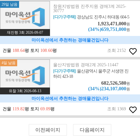
29일 남음
창원지방법원 진주지원 경매3계 2025-
30777
[다가구주택]
경상남도 진주시 하대동 604-5
1,923,471,000
원
(34%)659,751,000
원
재진행 3회 2026-09-07
마이옥션에서 추천하는 경매물건입니다
건물
188.64
평 토지
108.60
평
조회 2152
4일 남음
울산지방법원 경매2계 2025-11447
[다가구주택]
울산광역시 울주군 서생면 진
하리 423-18
682,526,580
원
(34%)234,107,000
원
유찰 3회 2026-08-13
마이옥션에서 추천하는 경매물건입니다
건물
119.82
평 토지
69.09
평
조회 1369
이전페이지
다음페이지