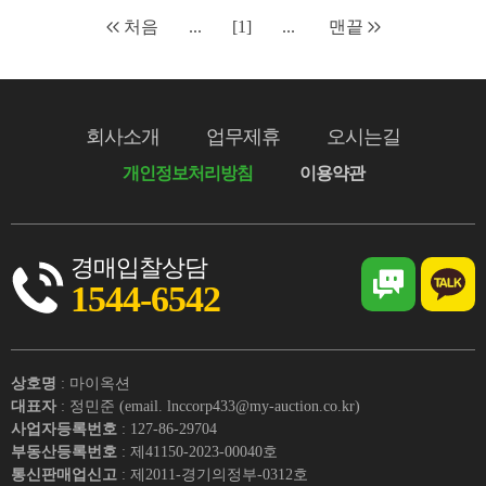
처음
...
[1]
...
맨끝
회사소개
업무제휴
오시는길
개인정보처리방침
이용약관
경매입찰상담
1544-6542
상호명
: 마이옥션
대표자
: 정민준 (email. lnccorp433@my-auction.co.kr)
사업자등록번호
: 127-86-29704
부동산등록번호
: 제41150-2023-00040호
통신판매업신고
: 제2011-경기의정부-0312호