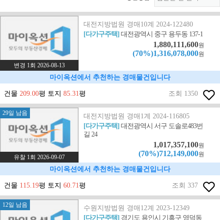
대전지방법원 경매10계 2024-122480
[다가구주택]
대전광역시 중구 용두동 137-1
1,880,111,600
원
(70%)1,316,078,000
원
변경 1회 2026-08-13
마이옥션에서 추천하는 경매물건입니다
건물
209.00
평 토지
85.31
평
조회 1350
29일 남음
대전지방법원 경매1계 2024-116805
[다가구주택]
대전광역시 서구 도솔로483번
길 24
1,017,357,100
원
(70%)712,149,000
원
유찰 1회 2026-09-07
마이옥션에서 추천하는 경매물건입니다
건물
115.19
평 토지
60.71
평
조회 337
12일 남음
수원지방법원 경매12계 2023-12349
[다가구주택]
경기도 용인시 기흥구 영덕동