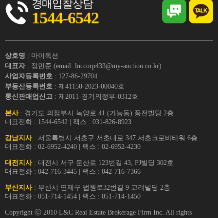
경매입찰상담
1544-6542
상호명
: 마이옥션
대표자
: 정민준 (email. lnccorp433@my-auction.co.kr)
사업자등록번호
: 127-86-29704
부동산등록번호
: 제41150-2023-00040호
통신판매업신고
: 제2011-경기의정부-0312호
본사
: 경기도 의정부시 녹양로 41 (가능동) 풍전빌딩 2층
대표전화 : 1544-6542 | 팩스 : 031-826-8923
강남지사
: 서울특별시 서초구 서초대로 347 서초크로바타워 6층
대표전화 : 02-6952-4240 | 팩스 : 02-6952-4230
대전지사
: 대전시 서구 둔산로 123번길 43, PJ빌딩 302호
대표전화 : 042-716-3445 | 팩스 : 042-716-7366
부산지사
: 부산시 연제구 법원로32번길 9 고려빌딩 2층
대표전화 : 051-714-1454 | 팩스 : 051-714-1450
Copyright ⓒ 2010 L&C Real Estate Brokerage Firm Inc. All rights