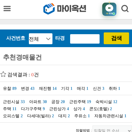
AI
챗봇
검색
사건번호
타경
추천경매물건
검색결과 :
0
건
유찰
89
변경
43
재진행
14
기각
1
매각
1
신건
3
취하
1
근린시설
33
아파트
30
공장
20
근린주택
19
숙박시설
12
주택
11
다가구주택
9
근린상가
4
상가
4
콘도(호텔)
2
오피스텔
2
다세대(빌라)
2
대지
2
주유소
1
자동차관련시설
1
정렬방법 :