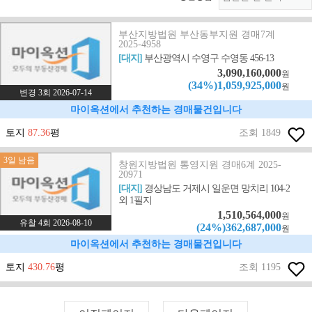
부산지방법원 부산동부지원 경매7계
2025-4958
[대지]
부산광역시 수영구 수영동 456-13
3,090,160,000
원
(34%)1,059,925,000
원
변경 3회 2026-07-14
마이옥션에서 추천하는 경매물건입니다
토지
87.36
평
조회 1849
3일 남음
창원지방법원 통영지원 경매6계 2025-
20971
[대지]
경상남도 거제시 일운면 망치리 104-2
외 1필지
1,510,564,000
원
유찰 4회 2026-08-10
(24%)362,687,000
원
마이옥션에서 추천하는 경매물건입니다
토지
430.76
평
조회 1195