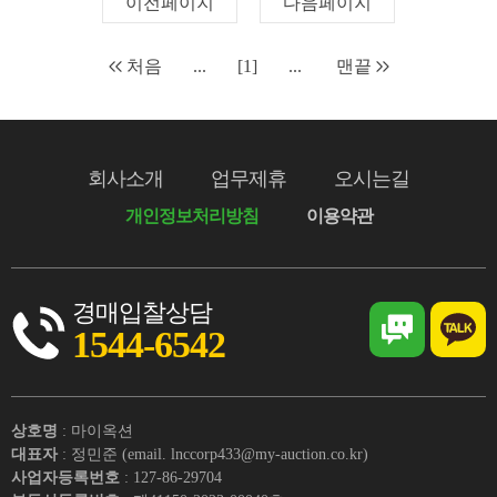
이전페이지
다음페이지
처음
...
[1]
...
맨끝
회사소개
업무제휴
오시는길
개인정보처리방침
이용약관
경매입찰상담
1544-6542
상호명
: 마이옥션
대표자
: 정민준 (email. lnccorp433@my-auction.co.kr)
사업자등록번호
: 127-86-29704