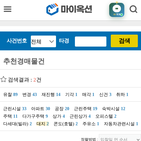
AI
챗봇
검색
사건번호
타경
추천경매물건
검색결과 :
2
건
유찰
89
변경
43
재진행
14
기각
1
매각
1
신건
3
취하
1
근린시설
33
아파트
30
공장
20
근린주택
19
숙박시설
12
주택
11
다가구주택
9
상가
4
근린상가
4
오피스텔
2
다세대(빌라)
2
대지
2
콘도(호텔)
2
주유소
1
자동차관련시설
1
정렬방법 :