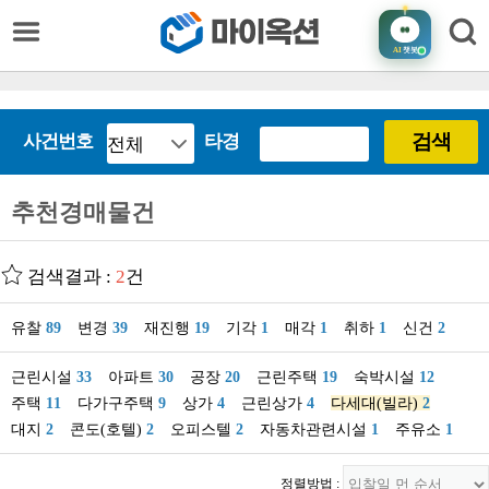
AI
챗봇
검색
사건번호
타경
추천경매물건
검색결과 :
2
건
유찰
89
변경
39
재진행
19
기각
1
매각
1
취하
1
신건
2
근린시설
33
아파트
30
공장
20
근린주택
19
숙박시설
12
주택
11
다가구주택
9
상가
4
근린상가
4
다세대(빌라)
2
대지
2
콘도(호텔)
2
오피스텔
2
자동차관련시설
1
주유소
1
정렬방법 :