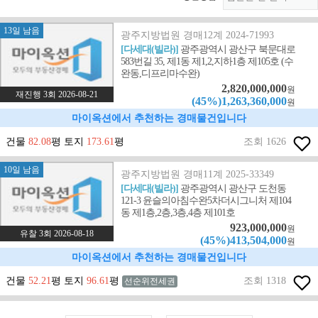
13일 남음
광주지방법원 경매12계 2024-71993
[다세대(빌라)]
광주광역시 광산구 북문대로
583번길 35, 제1동 제1,2,지하1층 제105호 (수
완동,디프리마수완)
2,820,000,000
원
재진행 3회 2026-08-21
(45%)1,263,360,000
원
마이옥션에서 추천하는 경매물건입니다
건물
82.08
평 토지
173.61
평
조회 1626
10일 남음
광주지방법원 경매11계 2025-33349
[다세대(빌라)]
광주광역시 광산구 도천동
121-3 윤슬의아침수완5차더시그니처 제104
동 제1층,2층,3층,4층 제101호
923,000,000
원
유찰 3회 2026-08-18
(45%)413,504,000
원
마이옥션에서 추천하는 경매물건입니다
건물
52.21
평 토지
96.61
평
조회 1318
선순위전세권