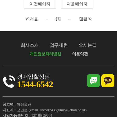
이전페이지
다음페이지
처음
...
[1]
...
맨끝
회사소개
업무제휴
오시는길
개인정보처리방침
이용약관
경매입찰상담
1544-6542
상호명
: 마이옥션
대표자
: 정민준 (email. lnccorp433@my-auction.co.kr)
사업자등록번호
: 127-86-29704