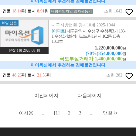
마이옥션에서 추천하는 경매물건입니다
건물
18.14
평 토지
8.91
평
조회 1642
대항력임차인 임차권등기
10일 남음
대구지방법원 경매10계 2025-1044
[아파트]
대구광역시 수성구 수성동3가 130-
1 수성3가화성파크드림1단지 102동 15층
1503호
1,220,000,000
원
유찰 1회 2026-08-18
(70%)854,000,000
원
국토부실거래가 1,400,000,000
원
마이옥션에서 추천하는 경매물건입니다
건물
48.26
평 토지
21.56
평
조회 282
이전페이지
다음페이지
처음
...
[1]
2
3
...
맨끝