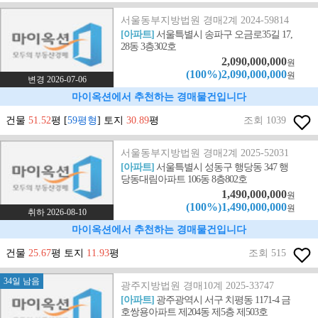
서울동부지방법원 경매2계 2024-59814
[아파트]
서울특별시 송파구 오금로35길 17,
28동 3층302호
2,090,000,000
원
(100%)2,090,000,000
원
변경 2026-07-06
마이옥션에서 추천하는 경매물건입니다
건물
51.52
평 [
59평형
] 토지
30.89
평
조회 1039
서울동부지방법원 경매2계 2025-52031
[아파트]
서울특별시 성동구 행당동 347 행
당동대림아파트 106동 8층802호
1,490,000,000
원
(100%)1,490,000,000
원
취하 2026-08-10
마이옥션에서 추천하는 경매물건입니다
건물
25.67
평 토지
11.93
평
조회 515
34일 남음
광주지방법원 경매10계 2025-33747
[아파트]
광주광역시 서구 치평동 1171-4 금
호쌍용아파트 제204동 제5층 제503호