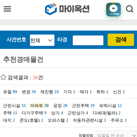
AI
챗봇
검색
사건번호
타경
추천경매물건
검색결과 :
30
건
유찰
89
변경
39
재진행
19
기각
1
매각
1
취하
1
신건
2
근린시설
33
아파트
30
공장
20
근린주택
19
숙박시설
12
주택
11
다가구주택
9
상가
4
근린상가
4
다세대(빌라)
2
대지
2
콘도(호텔)
2
오피스텔
2
자동차관련시설
1
주유소
1
정렬방법 :