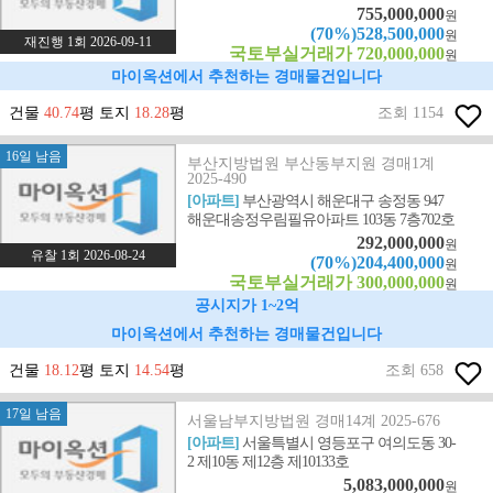
755,000,000
원
(70%)528,500,000
원
재진행 1회 2026-09-11
국토부실거래가 720,000,000
원
마이옥션에서 추천하는 경매물건입니다
건물
40.74
평 토지
18.28
평
조회 1154
16일 남음
부산지방법원 부산동부지원 경매1계
2025-490
[아파트]
부산광역시 해운대구 송정동 947
해운대송정우림필유아파트 103동 7층702호
292,000,000
원
유찰 1회 2026-08-24
(70%)204,400,000
원
국토부실거래가 300,000,000
원
공시지가 1~2억
마이옥션에서 추천하는 경매물건입니다
건물
18.12
평 토지
14.54
평
조회 658
17일 남음
서울남부지방법원 경매14계 2025-676
[아파트]
서울특별시 영등포구 여의도동 30-
2 제10동 제12층 제10133호
5,083,000,000
원