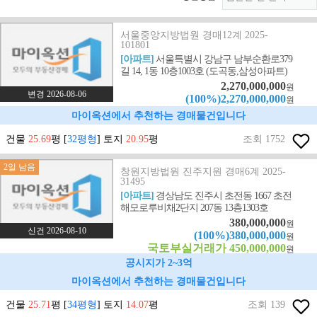
서울중앙지방법원 경매12계 2025-
101801
[아파트]
서울특별시 강남구 남부순환로379
길 14, 1동 10층1003호 (도곡동,삼성아파트)
2,270,000,000
원
변경 2026-08-06
(100%)2,270,000,000
원
마이옥션에서 추천하는 경매물건입니다
건물
25.69
평 [
32평형
] 토지
20.95
평
조회 1752
2일 남음
창원지방법원 진주지원 경매6계 2025-
31495
[아파트]
경상남도 진주시 초전동 1667 초전
해모로루비채2단지 207동 13층1303호
380,000,000
원
신건 2026-08-10
(100%)380,000,000
원
국토부실거래가 450,000,000
원
공시지가 2~3억
마이옥션에서 추천하는 경매물건입니다
건물
25.71
평 [
34평형
] 토지
14.07
평
조회 139