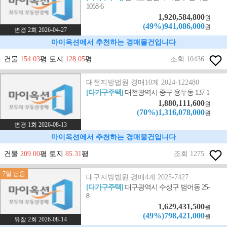
1068-6
1,920,584,800
원
(49%)941,086,000
원
변경 2회 2026-04-27
마이옥션에서 추천하는 경매물건입니다
건물
154.03
평 토지
128.05
평
조회 10436
대전지방법원 경매10계 2024-122480
[다가구주택]
대전광역시 중구 용두동 137-1
1,880,111,600
원
(70%)1,316,078,000
원
변경 1회 2026-08-13
마이옥션에서 추천하는 경매물건입니다
건물
209.00
평 토지
85.31
평
조회 1275
7일 남음
대구지방법원 경매4계 2025-7427
[다가구주택]
대구광역시 수성구 범어동 25-
8
1,629,431,500
원
(49%)798,421,000
원
유찰 2회 2026-08-14