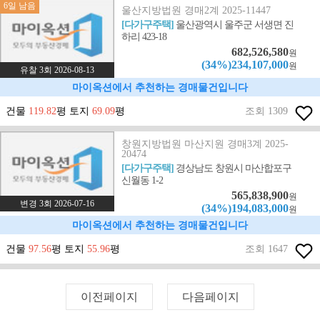
6일 남음
울산지방법원 경매2계 2025-11447
[다가구주택]
울산광역시 울주군 서생면 진
하리 423-18
682,526,580
원
(34%)234,107,000
원
유찰 3회 2026-08-13
마이옥션에서 추천하는 경매물건입니다
건물
119.82
평 토지
69.09
평
조회 1309
창원지방법원 마산지원 경매3계 2025-
20474
[다가구주택]
경상남도 창원시 마산합포구
신월동 1-2
565,838,900
원
변경 3회 2026-07-16
(34%)194,083,000
원
마이옥션에서 추천하는 경매물건입니다
건물
97.56
평 토지
55.96
평
조회 1647
이전페이지
다음페이지