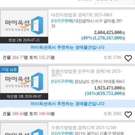
대전지방법원 경매7계 2023-9863
[다가구주택]
대전광역시 서구 갈마동 297-
33
2,604,425,000
원
(49%)1,276,167,000
원
변경 2회 2026-07-21
마이옥션에서 추천하는 경매물건입니다
건물
204.77
평 토지
135.25
평
조회 2786
31일 남음
창원지방법원 진주지원 경매3계 2025-
30777
[다가구주택]
경상남도 진주시 하대동 604-5
1,923,471,000
원
(34%)659,751,000
원
재진행 3회 2026-09-07
마이옥션에서 추천하는 경매물건입니다
건물
188.64
평 토지
108.60
평
조회 2092
수원지방법원 경매12계 2023-12349
[다가구주택]
경기도 용인시 기흥구 영덕동