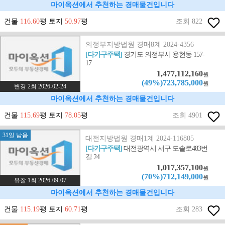
마이옥션에서 추천하는 경매물건입니다
건물
116.60
평 토지
50.97
평
조회 822
의정부지방법원 경매8계 2024-4356
[다가구주택]
경기도 의정부시 용현동 157-
17
1,477,112,160
원
(49%)723,785,000
원
변경 2회 2026-02-24
마이옥션에서 추천하는 경매물건입니다
건물
115.69
평 토지
78.05
평
조회 4901
31일 남음
대전지방법원 경매1계 2024-116805
[다가구주택]
대전광역시 서구 도솔로483번
길 24
1,017,357,100
원
(70%)712,149,000
원
유찰 1회 2026-09-07
마이옥션에서 추천하는 경매물건입니다
건물
115.19
평 토지
60.71
평
조회 283