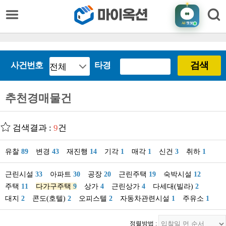
AI
챗봇
검색
사건번호
타경
추천경매물건
검색결과 :
9
건
유찰
89
변경
43
재진행
14
기각
1
매각
1
신건
3
취하
1
근린시설
33
아파트
30
공장
20
근린주택
19
숙박시설
12
주택
11
다가구주택
9
상가
4
근린상가
4
다세대(빌라)
2
대지
2
콘도(호텔)
2
오피스텔
2
자동차관련시설
1
주유소
1
정렬방법 :