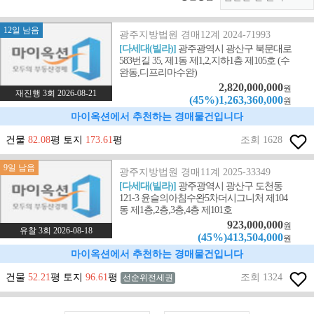
12일 남음
광주지방법원 경매12계 2024-71993
[다세대(빌라)]
광주광역시 광산구 북문대로
583번길 35, 제1동 제1,2,지하1층 제105호 (수
완동,디프리마수완)
2,820,000,000
원
재진행 3회 2026-08-21
(45%)1,263,360,000
원
마이옥션에서 추천하는 경매물건입니다
건물
82.08
평 토지
173.61
평
조회 1628
9일 남음
광주지방법원 경매11계 2025-33349
[다세대(빌라)]
광주광역시 광산구 도천동
121-3 윤슬의아침수완5차더시그니처 제104
동 제1층,2층,3층,4층 제101호
923,000,000
원
유찰 3회 2026-08-18
(45%)413,504,000
원
마이옥션에서 추천하는 경매물건입니다
건물
52.21
평 토지
96.61
평
조회 1324
선순위전세권