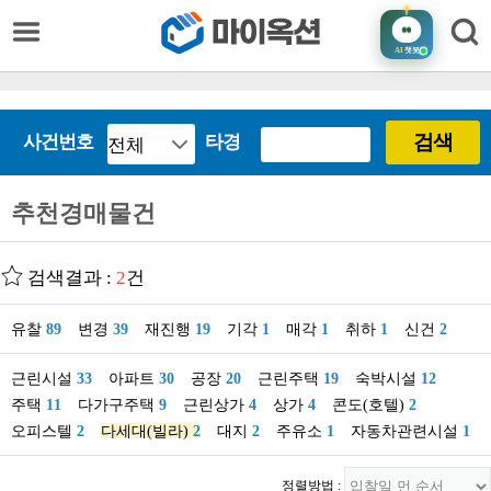
AI
챗봇
검색
사건번호
타경
추천경매물건
검색결과 :
2
건
유찰
89
변경
39
재진행
19
기각
1
매각
1
취하
1
신건
2
근린시설
33
아파트
30
공장
20
근린주택
19
숙박시설
12
주택
11
다가구주택
9
근린상가
4
상가
4
콘도(호텔)
2
오피스텔
2
다세대(빌라)
2
대지
2
주유소
1
자동차관련시설
1
정렬방법 :