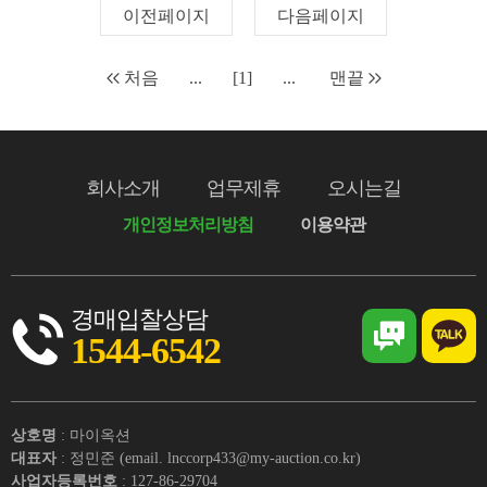
이전페이지
다음페이지
처음
...
[1]
...
맨끝
회사소개
업무제휴
오시는길
개인정보처리방침
이용약관
경매입찰상담
1544-6542
상호명
: 마이옥션
대표자
: 정민준 (email. lnccorp433@my-auction.co.kr)
사업자등록번호
: 127-86-29704